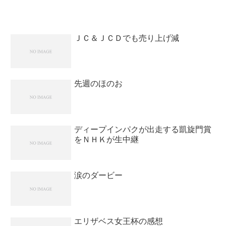
の出走頭数自体が増えてきたから。世代
間のレベルがあるので一概に３歳だから
といって狙うのはどうかと...
ＪＣ＆ＪＣＤでも売り上げ減
先週のほのお
ディープインパクが出走する凱旋門賞
をＮＨＫが生中継
涙のダービー
エリザベス女王杯の感想