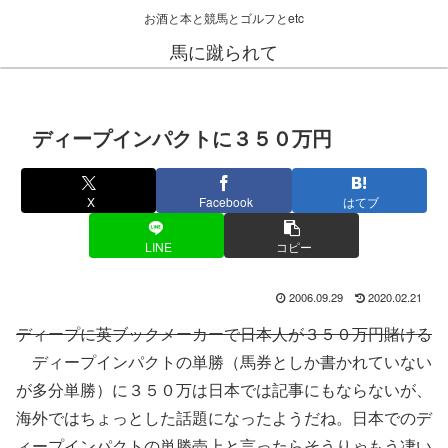
お酒と本と競馬とゴルフとetc
馬に蹴られて
ディープインパクトに３５０万円
X
Facebook
はてブ
LINE
コピー
2006.09.29
2020.02.21
ディープに英ブックメーカーで日本人が３５０万円賭ける
ディープインパクトの単勝（馬券としか書かれていない
が多分単勝）に３５０万は日本では記事にもならないが、
海外ではちょっとした話題になったようだね。日本でのデ
ィープインパクトの単勝売上と言ったらそうりゃもう凄い