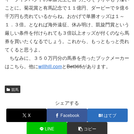
ことに。菊花賞と有馬記念で１１億円、ダービーで９億６
千万円も売れているからね。おかげで単勝オッズは１～
１．３倍。となれば海外遠征、休み明け、凱旋門賞という
厳しい条件を付けられても３倍以上オッズが付くのなら馬
券を買いたくなるでしょう。これから、もっともっと売れ
てくると思うよ。
ちなみに、３５０万円分の馬券を売ったブックメーカー
はこちら。他に
willhill.com
と
Bet365
があります。
競馬
シェアする
X
Facebook
はてブ
LINE
コピー