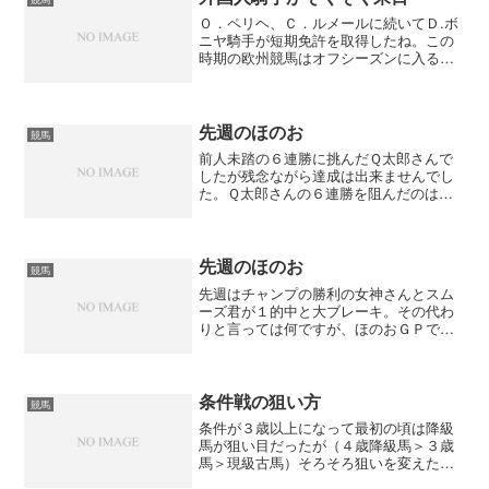
Ｏ．ペリヘ、Ｃ．ルメールに続いてＤ.ボ
ニヤ騎手が短期免許を取得したね。この
時期の欧州競馬はオフシーズンに入るけ
ど、日本では有馬記念までのこの二ヶ月
に今週のエリザベス女王杯、マイルＣ
Ｓ、ＪＣ、フーティリティ、ジュベナイ
ルとＧ１が立て続けに行わ...
先週のほのお
競馬
前人未踏の６連勝に挑んだＱ太郎さんで
したが残念ながら達成は出来ませんでし
た。Ｑ太郎さんの６連勝を阻んだのは桃
薫さんでした。この日はさぞかし美味し
いビールだったのでしょうね、桃薫さ
ん。スムーズ君は自己馬券が当たりまく
っているのでほのおでの狙い...
先週のほのお
競馬
先週はチャンプの勝利の女神さんとスム
ーズ君が１的中と大ブレーキ。その代わ
りと言っては何ですが、ほのおＧＰで好
調だったＱ太郎さんが３的中で３度目の
チャンプに。まだ、連勝がないＱ太郎さ
んですが堅実な予想をみせてくれるので
今週も頑張ってもらいたい...
条件戦の狙い方
競馬
条件が３歳以上になって最初の頃は降級
馬が狙い目だったが（４歳降級馬＞３歳
馬＞現級古馬）そろそろ狙いを変えた方
がいいかもしれない。と言うのも３歳馬