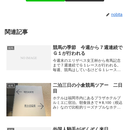
nobita
関連記事
競馬の季節 今週から７週連続で
競馬
Ｇ１が行われる
今週末のエリザベス女王杯から有馬記念
まで７週連続でＧ１レースが行われる。
毎週、競馬はしているけどＧ１レースは
特別ですからね。普段はダートレース中
心だけど、Ｇ１だけは必ず買うようにし
ている。だって、お祭りの様な雰囲気が
二泊三日の小倉競馬ツアー 二日
競馬
あって楽しいからね。 2...
目
ホテルは福岡市内にあるプラザホテルプ
ルミエに宿泊。朝食抜きで￥8,100（税込
み）なので比較的リーズナブルなホテ
ル。朝食はバイキング形式で￥1,080（税
込み）。バイキングはホテルに隣接して
いるレストランで頂きました。レストラ
ンのバイキング...
外国人騎手がぞくぞく来日
競馬