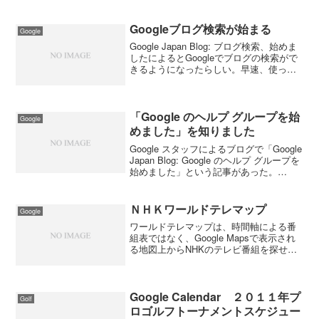
ト方法は昨年の資料を見つけたのでコツ
コツとやったら１０分ぐらいで出来まし
た。2009年と2010年で色分けが...
Googleブログ検索が始まる
Google
Google Japan Blog: ブログ検索、始めま
したによるとGoogleでブログの検索がで
きるようになったらしい。早速、使って
みたが検索結果を時間順に並べたり日付
を指定できたりとホットな話題を調べた
いときには便利です。まだ、ベータ版...
「Google のヘルプ グループを始
Google
めました」を知りました
Google スタッフによるブログで「Google
Japan Blog: Google のヘルプ グループを
始めました」という記事があった。
Google ヘルプはほとんどが英語なので読
解力のない僕には不便に感じていたので
すが、これは有り難...
ＮＨＫワールドテレマップ
Google
ワールドテレマップは、時間軸による番
組表ではなく、Google Mapsで表示され
る地図上からNHKのテレビ番組を探せる
ようにしたもの。あらかじめ約400カ所の
地名が設定されており、その地名に関連
する番組の情報を地図上の該当する位置
に表示す...
Google Calendar ２０１１年プ
Golf
ロゴルフトーナメントスケジュー