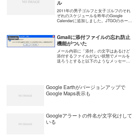
ル
2011年の男子ゴルフと女子ゴルフのそれ
ぞれのスケジュールを昨年のGoogle
Calendarに追加しました。JTGOのホーム
ページのスケジュールには世界のメジャ
ー４試合が含まれていたので同じように
追加してみました。2011年の試合数
Gmailに添付ファイルの忘れ防止
Google
は、...
機能がついた
メール内容に「添付」の文字はあるけど
添付するファイルがない状態でメールを
送ろうとすると以下のようなメッセージ
が表示されました。これまで、何度も添
付忘れがあったのですが文章に「添付」
を入れておけば忘れ防止になります
ね。 慌てているときによく忘...
Google Earthがバージョンアップで
Google Maps表示も
Googleアラートの件名が文字化けして
いる