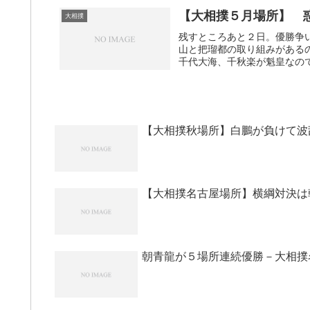
【大相撲５月場所】 
大相撲
残すところあと２日。優勝争
山と把瑠都の取り組みがある
千代大海、千秋楽が魁皇なので
【大相撲秋場所】白鵬が負けて波
【大相撲名古屋場所】横綱対決は
朝青龍が５場所連続優勝－大相撲