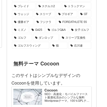
プレイド
ステルス2
トラックマン
ウェッジ
スリーブ
プロギア
GT
優勝ギア
フジクラ
FOREATHLETE 55
ミズノ
G425
ゴルフQ&A
女子ゴルフ
ゴルフ
ダンロップ
スリーブ互換性
ゴルフスウィング
猫
石川遼
無料テーマ Cocoon
このサイトはシンプルなデザインの
Cocoonを使用しています。
Cocoon
SEO・高速化・モバイルファース
ト最適化済みのシンプルな無料
Wordpressテーマ。100％GPLテー
マです。