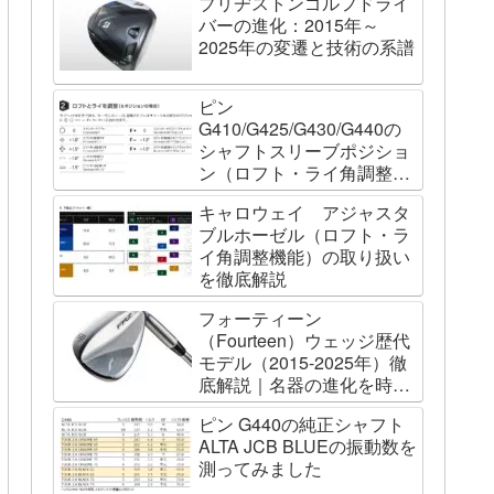
ブリヂストンゴルフドライ
バーの進化：2015年～
2025年の変遷と技術の系譜
ピン
G410/G425/G430/G440の
シャフトスリーブポジショ
ン（ロフト・ライ角調整機
能）について
キャロウェイ アジャスタ
ブルホーゼル（ロフト・ラ
イ角調整機能）の取り扱い
を徹底解説
フォーティーン
（Fourteen）ウェッジ歴代
モデル（2015-2025年）徹
底解説｜名器の進化を時系
列で辿る
ピン G440の純正シャフト
ALTA JCB BLUEの振動数を
測ってみました