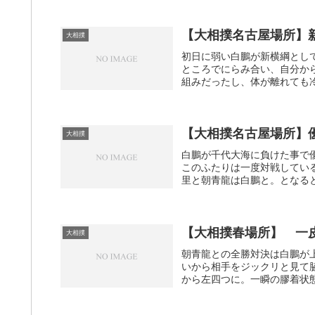
【大相撲名古屋場所】
大相撲
初日に弱い白鵬が新横綱とし
ところでにらみ合い、自分か
組みだったし、体が離れても冷
【大相撲名古屋場所】
大相撲
白鵬が千代大海に負けた事で
このふたりは一度対戦してい
里と朝青龍は白鵬と。となると
【大相撲春場所】 一
大相撲
朝青龍との全勝対決は白鵬が
いから相手をジックリと見て
から左四つに。一瞬の膠着状態