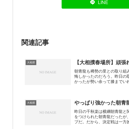
LINE
関連記事
【大相撲春場所】頑張
大相撲
朝青龍も稀勢の里との取り組
悔しかったのだろう。昨日の
かったが勢い余って膝までいれ
やっぱり強かった朝青
大相撲
昨日の千秋楽は横綱朝青龍と
をつけられた朝青龍だったが
プだ。だから、決定戦は一方的