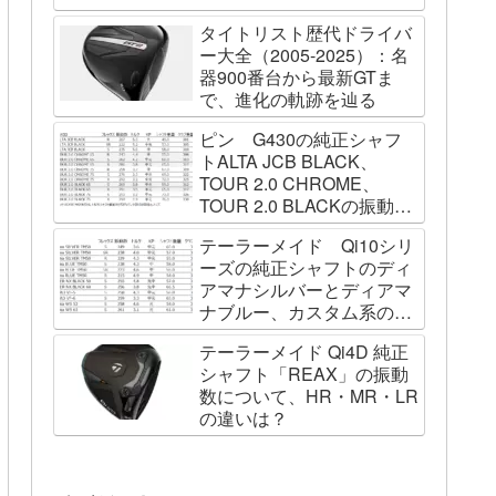
タイトリスト歴代ドライバ
ー大全（2005-2025）：名
器900番台から最新GTま
で、進化の軌跡を辿る
ピン G430の純正シャフ
トALTA JCB BLACK、
TOUR 2.0 CHROME、
TOUR 2.0 BLACKの振動数
を測ってみました
テーラーメイド Qi10シリ
ーズの純正シャフトのディ
アマナシルバーとディアマ
ナブルー、カスタム系の
SPEEDER NK BLACK、
テーラーメイド Qi4D 純正
TOUR AD VF、Diamana
シャフト「REAX」の振動
WBの振動数を測ってみた
数について、HR・MR・LR
の違いは？