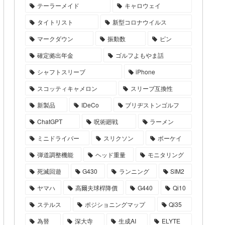
テーラーメイド
キャロウェイ
タイトリスト
新型コロナウイルス
マークダウン
振動数
ピン
確定拠出年金
ゴルフよもやま話
シャフトスリーブ
iPhone
スコッティキャメロン
スリーブ互換性
新製品
IDeCo
ブリヂストンゴルフ
ChatGPT
呪術廻戦
ラーメン
ミニドライバー
スリクソン
ボーケイ
弾道調整機能
ヘッド重量
モニタリング
死滅回遊
G430
ランニング
SIM2
ヤマハ
高爾夫球桿降價
G440
Qi10
ステルス
ポジショニングマップ
Qi35
為替
深大寺
生成AI
ELYTE