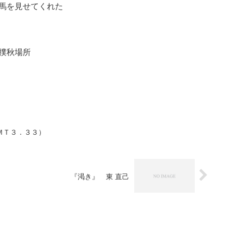
馬を見せてくれた
撲秋場所
ＭＴ３．３３）
『渇き』 東 直己