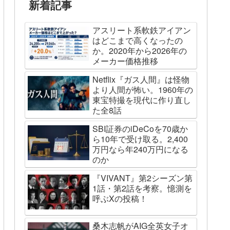
新着記事
アスリート系軟鉄アイアン
はどこまで高くなったの
か。2020年から2026年の
メーカー価格推移
Netflix『ガス人間』は怪物
より人間が怖い。1960年の
東宝特撮を現代に作り直し
た全8話
SBI証券のiDeCoを70歳か
ら10年で受け取る。2,400
万円なら年240万円になる
のか
『VIVANT』第2シーズン第
1話・第2話を考察。憶測を
呼ぶXの投稿！
桑木志帆がAIG全英女子オ