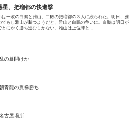
惑星、把瑠都の快進撃
いは一敗の白鵬と雅山、二敗の把瑠都の３人に絞られた。明日、雅
のでもし雅山が勝つようだと、雅山と白鵬の争いに。白鵬は明日が
とにかく勝ち進むしかない。雅山は上位陣と...
乱の幕開けか
朝青龍の貫禄勝ち
名古屋場所