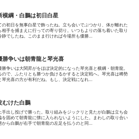
新横綱・白鵬は初日白星
ての初日を無事白星で飾ったね。立ち会いでぶつかり、体が離れた
ら相手を捕まえに行っての寄り切り。いつもよりの落ち着いた取り
静でしたね。このまま行ければ今場所も優勝...
優勝争いは朝青龍と琴光喜
優勝争いは大関昇がをほぼ決定的になった琴光喜と横綱・朝青龍。
るので、ふたりとも勝つか負けるかすると決定戦へ。琴光喜は稀勢
琴光喜の方が有利だね。もし、決定戦になれ...
皮むけた白鵬
上手出し投げで勝った。取り組みをジックリと見たが白鵬は立ち会
脇を固めて朝青龍に懐に入られないようにした。まわしの取り合い
から白鵬が右手で朝青龍の左足を払うのと同...