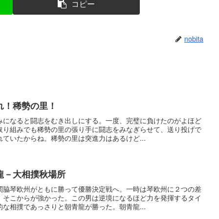
コピー
nobita
れ！稀勢の里！
みになると闘志をむき出しにする。一度、完璧に負けたのがよほど
取り組みでも稀勢の里の張り手に闘志をみなぎらせて、送り投げで
ていたからね。稀勢の里は突進力はあるけど...
龍－大相撲秋場所
関脇琴欧州がともに勝って優勝決定戦へ。一時は琴欧州に２つの差
、そこからが強かった。この男は逆境になるほど力を発揮するタイ
な相撲であっさりと朝青龍が勝った。朝青龍...