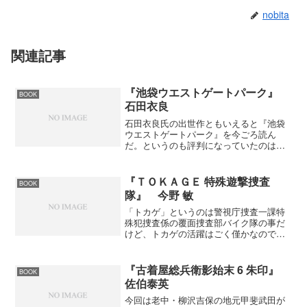
nobita
関連記事
『池袋ウエストゲートパーク』
BOOK
石田衣良
石田衣良氏の出世作ともいえると『池袋
ウエストゲートパーク』を今ごろ読ん
だ。というのも評判になっていたのは知
っていたのですが、彼をテレビでみて
「ちょっとスカした男だな」と思って
「こういう男が書いたものは読みたくな
『ＴＯＫＡＧＥ 特殊遊撃捜査
BOOK
いな」なんて“いつもの先入観”...
隊』 今野 敏
「トカゲ」というのは警視庁捜査一課特
殊犯捜査係の覆面捜査部バイク隊の事だ
けど、トカゲの活躍はごく僅かなのでタ
イトルには騙された感じ。大手銀行員３
名が誘拐されて身代金要求額は１０億
円。ちょっと不自然な誘拐事件なのです
『古着屋総兵衛影始末 6 朱印』
BOOK
ぐにネタが分かってしまった...
佐伯泰英
今回は老中・柳沢吉保の地元甲斐武田が