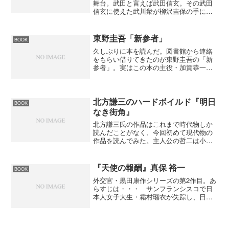
舞台。武田と言えば武田信玄。その武田
信玄に使えた武川衆が柳沢吉保の手によ
って表舞台に出てくる。この武川衆には
風布７人衆という幹部がいて、その風布
７人衆と総兵衛の対決が見もの。まるで
東野圭吾「新参者」
BOOK
影の軍団のようになってき...
久しぶりに本を読んだ。図書館から連絡
をもらい借りてきたのが東野圭吾の「新
参者」。実はこの本の主役・加賀恭一郎
はシリーズ化されていたんですね。独特
の嗅覚で事件を紐解いていくので面白い
キャラクターだなぁ～と思ったら加賀恭
一郎シリーズの最新版とい...
北方謙三のハードボイルド『明日
BOOK
なき街角』
北方謙三氏の作品はこれまで時代物しか
読んだことがなく、今回初めて現代物の
作品を読んでみた。主人公の哲二は小さ
な工場で毎日決められたとおりに螺旋を
切っているが、その裏では薬物の運び屋
として生きている。哲二は２１歳という
『天使の報酬』真保 裕一
BOOK
年の割には老成しているよ...
外交官・黒田康作シリーズの第2作目。あ
らすじは・・・ サンフランシスコで日
本人女子大生・霜村瑠衣が失踪し、日本
から駆けつけた父親の立ち会いのもと、
アパートの捜索が行われた。外務省邦人
保護担当領事・黒田康作も現場に立ち会