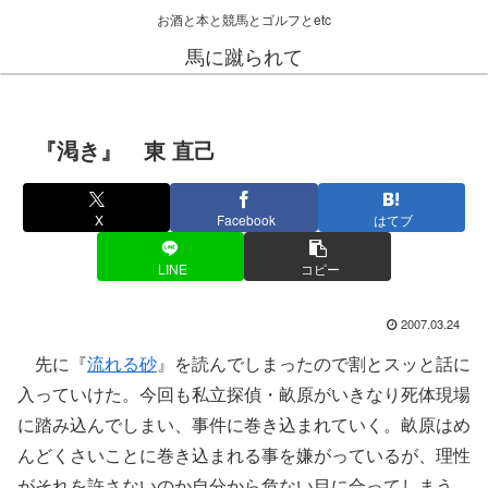
お酒と本と競馬とゴルフとetc
馬に蹴られて
『渇き』 東 直己
X
Facebook
はてブ
LINE
コピー
2007.03.24
先に『
流れる砂
』を読んでしまったので割とスッと話に
入っていけた。今回も私立探偵・畝原がいきなり死体現場
に踏み込んでしまい、事件に巻き込まれていく。畝原はめ
んどくさいことに巻き込まれる事を嫌がっているが、理性
がそれを許さないのか自分から危ない目に合ってしまう。