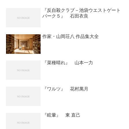
ったが、当の父親は、娘...
『反自殺クラブ－池袋ウエストゲート
パーク５』 石田衣良
作家・山岡荘八 作品集大全
『菜種晴れ』 山本一力
『ワルツ』 花村萬月
『眩暈』 東 直己