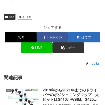
Golf
石川遼
シェアする
X
Facebook
はてブ
LINE
コピー
nobita
関連記事
2019年から2021年までのドライ
Golf
バーのポジショニングマップ 大
ヒットはG410からSIM、G425か
らSIM2へ