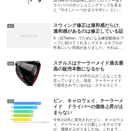
2019年から2020年にかけてのツアー系ド
ライバーのポジショニングマップを見る
と『やさしい＝つかまりやすい』という
のは一貫しているが、ロースピン系モデ
ルは左に行かせないモデルと、そこそこ
つかまるモデルに二分されているようで
スウィング修正は違和感だらけ、
Golf
した。最近のアマ...
違和感があるのは修正している証
X（旧Twitter）でためになる練習動画をア
ップし続けてくれるシマヌキ ユキプロが
年末にいい投稿がありました。それは、
以下の投稿で「修正した後のスイングは
違和感が大きい」というのがあります
が、まったくその通りで違和感があるの
ステルスはテーラーメイド過去最
Golf
は修正している...
高の販売本数になるかも
テーラーメイドの中の人がこんなことを
言っていました。現在、テーラーメイド
で発売されているのは、ステルスとグロ
ーレとマークダウンしたSIM2。この3つ
のモデルの中で一番売れているのはステ
ルスです。予約の段階から異常な本数を
ピン、キャロウェイ、テーラーメ
Golf
記録しているので、お...
イド ドライバーの価格上昇が止
まらない
今年の2月に発売されたピン、キャロウェ
イ、テーラーメイドの新しいモデルです
が、価格が上がりましたね。これまでも