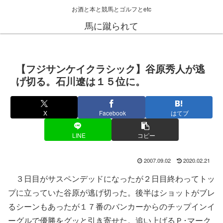
お酒と本と競馬とゴルフとetc
馬に蹴られて
【フジサンケイクラシック】谷原秀人が逃
げ切る。石川遼は１５位に。
X
Facebook
はてブ
LINE
コピー
2007.09.02
2020.02.21
３日目がサスペンデッドになったが２日目終わってトッ
プに立っていた谷原が逃げ切った。後半はショットがブレ
るシーンもあったが１７番のバンカーからのチップインイ
ーグルで優勝をグッと引き寄せた。追い上げるＰ･マーク