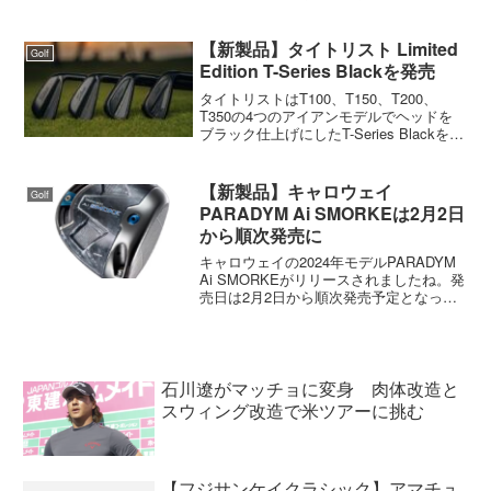
徐々に上がっていましたが、ピンとキャ
ロウェイは純正シャフト装着モデルで税
込み107,800円と10万越えになりました。
【新製品】タイトリスト Limited
Golf
テーラーメイ...
Edition T-Series Blackを発売
タイトリストはT100、T150、T200、
T350の4つのアイアンモデルでヘッドを
ブラック仕上げにしたT-Series Blackを発
売します。T-Series Blackシリーズは前作
でも発売がありましたが、すぐに完売に
なったようですね...
【新製品】キャロウェイ
Golf
PARADYM Ai SMORKEは2月2日
から順次発売に
キャロウェイの2024年モデルPARADYM
Ai SMORKEがリリースされましたね。発
売日は2月2日から順次発売予定となって
います。リリースを見るとユーティリテ
ィとアイアンは一週遅れの2月9日発売予
定になっています。商品のラインナップ
は...
石川遼がマッチョに変身 肉体改造と
スウィング改造で米ツアーに挑む
【フジサンケイクラシック】アマチュ