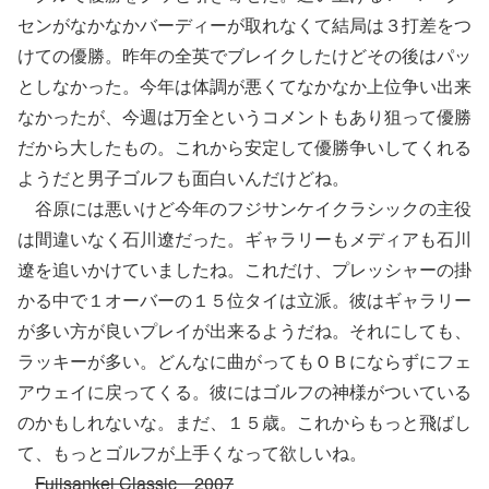
センがなかなかバーディーが取れなくて結局は３打差をつ
けての優勝。昨年の全英でブレイクしたけどその後はパッ
としなかった。今年は体調が悪くてなかなか上位争い出来
なかったが、今週は万全というコメントもあり狙って優勝
だから大したもの。これから安定して優勝争いしてくれる
ようだと男子ゴルフも面白いんだけどね。
谷原には悪いけど今年のフジサンケイクラシックの主役
は間違いなく石川遼だった。ギャラリーもメディアも石川
遼を追いかけていましたね。これだけ、プレッシャーの掛
かる中で１オーバーの１５位タイは立派。彼はギャラリー
が多い方が良いプレイが出来るようだね。それにしても、
ラッキーが多い。どんなに曲がってもＯＢにならずにフェ
アウェイに戻ってくる。彼にはゴルフの神様がついている
のかもしれないな。まだ、１５歳。これからもっと飛ばし
て、もっとゴルフが上手くなって欲しいね。
Fujisankei Classic 2007