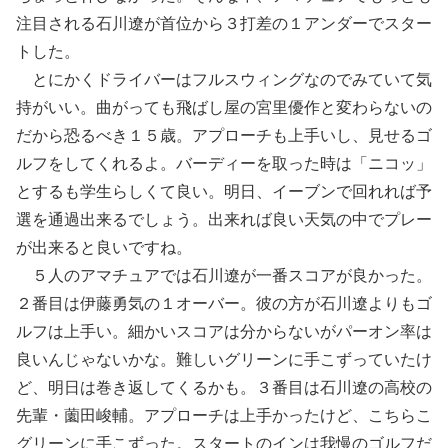
注目される石川遼が首位から３打差の１アンダーでスター
トした。
とにかくドライバーはフルスウィングなのでみていて気
持がいい。曲がっても飛ばし屋の宮里優作と変わらないの
だから恐るべき１５歳。アプローチも上手いし、見せるゴ
ルフをしてくれるよ。バーディーを取った時は「ニコッ」
とするも学生らしくて良い。明日、イーブンで回れれば予
選を通過出来るでしょう。出来れば良い天気の中でプレー
が出来ると良いですね。
５人のアマチュアでは石川遼が一番スコアが良かった。
２番目は伊藤勇気の１オーバー。彼の方が石川遼よりもゴ
ルフは上手い。細かいスコアは分からないがパーオン率は
良いんじゃないかな。難しいグリーンに手こずっていたけ
ど、明日は巻き返してくるかも。３番目は石川遼の高校の
先輩・薗田峻輔。アプローチは上手かったけど、こちらこ
グリーンに手こずった。スタートのインは我慢のゴルフだ