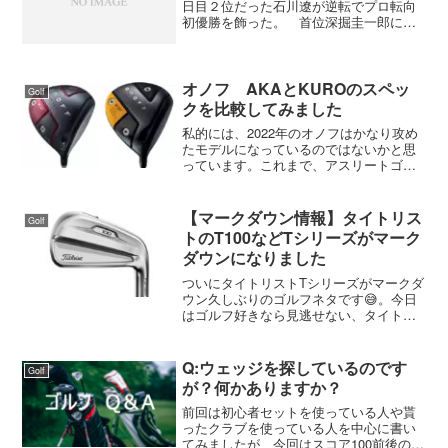
日目２位だった石川遼が逆転でプロ転向
初優勝を飾った。 首位深掘圭一郎に３
打差でスタートした石川遼は１５番でグ
リーン奥からのアプローチを見事に寄せ
てバーディにし、首位に並び。１６番で
は長いバーディパットを決...
オノフ AKAとKUROのスペッ
Golf
クを比較してみました
私的には、2022年のオノフはかなり攻め
たモデルになっているのではないかと思
っています。これまで、アスリートゴル
ファー向けの黒とアベレージゴルファー
向けの赤というイメージでした。特に赤
は、アベレージゴルファー向けゴルフク
【マークダウン情報】タイトリス
Golf
ラブの代表格ゼクシオ...
トのT100などTシリーズがマーク
ダウンになりました
ついにタイトリストTシリーズがマークダ
ウン久しぶりのゴルフネタです😅。今日
はゴルフ好きなら見逃せない、タイトリ
ストTシリーズの“マークダウン”情報を深
掘りします。Tシリーズとは？アスリート
系もアベレージ系も“本気仕様”タイトリス
Q:ウェッジを探しているのです
Golf
トTシリーズ...
が？何かありますか？
前回は初心者セットを使っている人や貰
ったクラブを使っている人を中心に書い
てみましたが、今回はスコア100前後の人