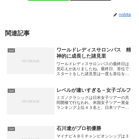
nobita
関連記事
ワールドレディスサロンパス 精
Golf
神的に成長した諸見里
ワールドレディスサロンパスの最終日は
見応えがありましたね。最終日、首位で
スタートをした諸見里は一度も首位を明
け渡すことなく逃げ切った。ポーラ・ク
リーマーが猛追しても、同組の福島晃子
や全美貞が追い上げてきても動じる事に
レベルが違いすぎる－女子ゴルフ
Golf
なく、淡々とプレーしてい...
ミズノクラシックは日米女子ツアーの共
同開催で行なわれ、米国女子ツアー賞金
ランキング上位４３名と、日本ツアー賞
金ランキング上位３５名にのみ出場資格
がある。それだけにレベルの高いゴルフ
が要求されるわけだが、初日からどの選
手もバーディーラッシュで...
石川遼がプロ初優勝
Golf
マイナビＡＢＣチャンピオンシップは３