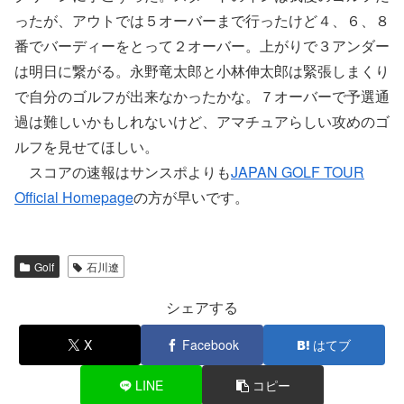
ったが、アウトでは５オーバーまで行ったけど４、６、８
番でバーディーをとって２オーバー。上がりで３アンダー
は明日に繋がる。永野竜太郎と小林伸太郎は緊張しまくり
で自分のゴルフが出来なかったかな。７オーバーで予選通
過は難しいかもしれないけど、アマチュアらしい攻めのゴ
ルフを見せてほしい。
スコアの速報はサンスポよりも
JAPAN GOLF TOUR
Official Homepage
の方が早いです。
Golf
石川遼
シェアする
X
Facebook
はてブ
LINE
コピー