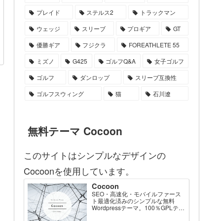
プレイド
ステルス2
トラックマン
ウェッジ
スリーブ
プロギア
GT
優勝ギア
フジクラ
FOREATHLETE 55
ミズノ
G425
ゴルフQ&A
女子ゴルフ
ゴルフ
ダンロップ
スリーブ互換性
ゴルフスウィング
猫
石川遼
無料テーマ Cocoon
このサイトはシンプルなデザインの
Cocoonを使用しています。
Cocoon
SEO・高速化・モバイルファース
ト最適化済みのシンプルな無料
Wordpressテーマ。100％GPLテー
マです。