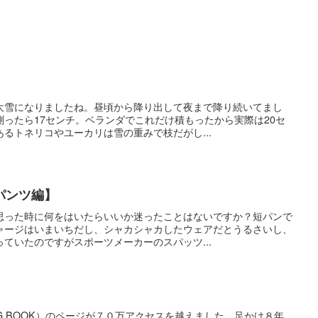
大雪になりましたね。昼頃から降り出して夜まで降り続いてまし
ったら17センチ。ベランダでこれだけ積もったから実際は20セ
るトネリコやユーカリは雪の重みで枝だがし...
パンツ編】
思った時に何をはいたらいいか迷ったことはないですか？短パンで
ャージはいまいちだし、シャカシャカしたウェアだとうるさいし、
ていたのですがスポーツメーカーのスパッツ...
NG BOOK）のページが７０万アクセスを越えました。足かけ８年