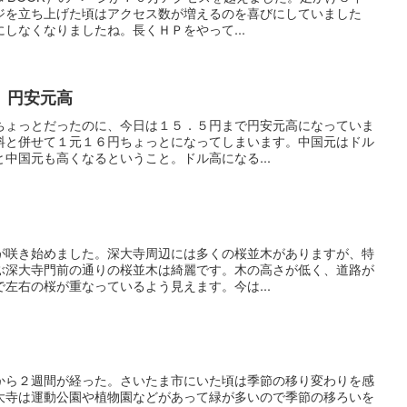
ジを立ち上げた頃はアクセス数が増えるのを喜びにしていました
しなくなりましたね。長くＨＰをやって...
 円安元高
ちょっとだったのに、今日は１５．５円まで円安元高になっていま
料と併せて１元１６円ちょっとになってしまいます。中国元はドル
中国元も高くなるということ。ドル高になる...
が咲き始めました。深大寺周辺には多くの桜並木がありますが、特
ぶ深大寺門前の通りの桜並木は綺麗です。木の高さが低く、道路が
左右の桜が重なっているよう見えます。今は...
から２週間が経った。さいたま市にいた頃は季節の移り変わりを感
大寺は運動公園や植物園などがあって緑が多いので季節の移ろいを