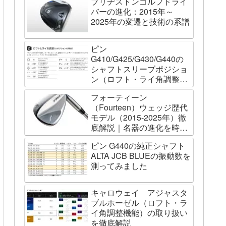
ブリヂストンゴルフドライ
バーの進化：2015年～
2025年の変遷と技術の系譜
ピン
G410/G425/G430/G440の
シャフトスリーブポジショ
ン（ロフト・ライ角調整機
能）について
フォーティーン
（Fourteen）ウェッジ歴代
モデル（2015-2025年）徹
底解説｜名器の進化を時系
列で辿る
ピン G440の純正シャフト
ALTA JCB BLUEの振動数を
測ってみました
キャロウェイ アジャスタ
ブルホーゼル（ロフト・ラ
イ角調整機能）の取り扱い
を徹底解説