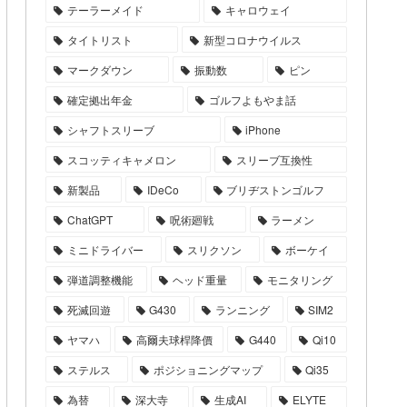
テーラーメイド
キャロウェイ
タイトリスト
新型コロナウイルス
マークダウン
振動数
ピン
確定拠出年金
ゴルフよもやま話
シャフトスリーブ
iPhone
スコッティキャメロン
スリーブ互換性
新製品
IDeCo
ブリヂストンゴルフ
ChatGPT
呪術廻戦
ラーメン
ミニドライバー
スリクソン
ボーケイ
弾道調整機能
ヘッド重量
モニタリング
死滅回遊
G430
ランニング
SIM2
ヤマハ
高爾夫球桿降價
G440
Qi10
ステルス
ポジショニングマップ
Qi35
為替
深大寺
生成AI
ELYTE