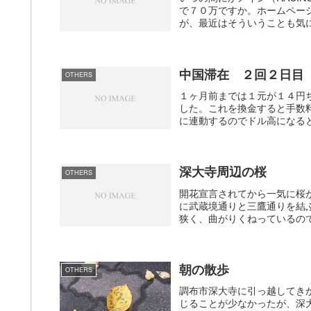
で７０万ですか。ホームペー
が、最近はそういうことも気に
中国滞在 ２回２日目
OTHERS
１ヶ月前までは１元が１４円
した。これを換金すると手数
に連動するのでドル高になると
深大寺周辺の桜
OTHERS
開花宣言されてから一気に桜
に武蔵境通りと三鷹通りを結
狭く、曲がりくねっているので
朝の散歩
OTHERS
調布市深大寺に引っ越してき
じることが少なかったが、深