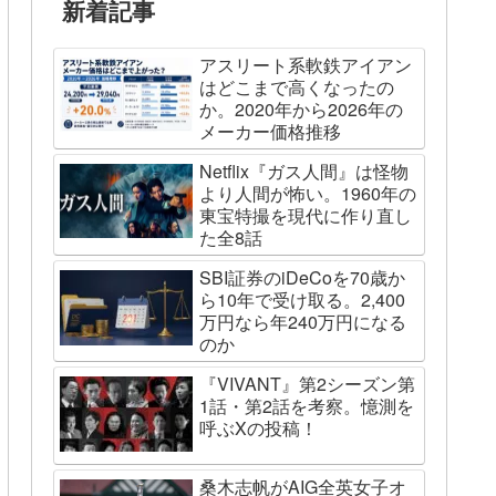
新着記事
アスリート系軟鉄アイアン
はどこまで高くなったの
か。2020年から2026年の
メーカー価格推移
Netflix『ガス人間』は怪物
より人間が怖い。1960年の
東宝特撮を現代に作り直し
た全8話
SBI証券のiDeCoを70歳か
ら10年で受け取る。2,400
万円なら年240万円になる
のか
『VIVANT』第2シーズン第
1話・第2話を考察。憶測を
呼ぶXの投稿！
桑木志帆がAIG全英女子オ