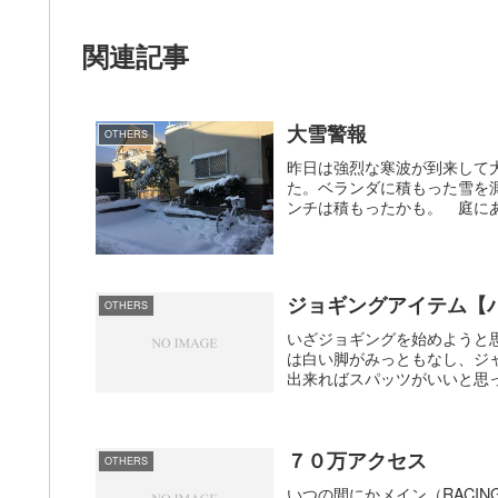
関連記事
大雪警報
OTHERS
昨日は強烈な寒波が到来して
た。ベランダに積もった雪を測
ンチは積もったかも。 庭にあ
ジョギングアイテム【
OTHERS
いざジョギングを始めようと
は白い脚がみっともなし、ジ
出来ればスパッツがいいと思っ
７０万アクセス
OTHERS
いつの間にかメイン（RACI