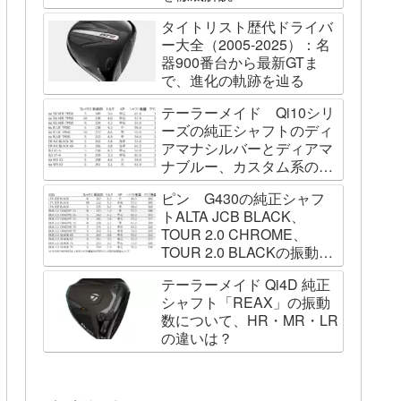
タイトリスト歴代ドライバ
ー大全（2005-2025）：名
器900番台から最新GTま
で、進化の軌跡を辿る
テーラーメイド Qi10シリ
ーズの純正シャフトのディ
アマナシルバーとディアマ
ナブルー、カスタム系の
SPEEDER NK BLACK、
ピン G430の純正シャフ
TOUR AD VF、Diamana
トALTA JCB BLACK、
WBの振動数を測ってみた
TOUR 2.0 CHROME、
TOUR 2.0 BLACKの振動数
を測ってみました
テーラーメイド Qi4D 純正
シャフト「REAX」の振動
数について、HR・MR・LR
の違いは？