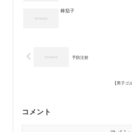
棒茄子
予防注射
【男子ゴ
コメント