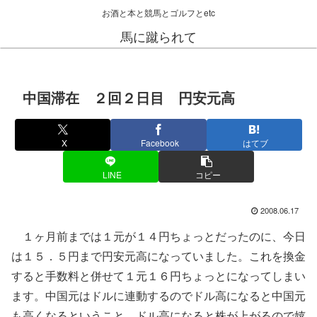
お酒と本と競馬とゴルフとetc
馬に蹴られて
中国滞在 ２回２日目 円安元高
X
Facebook
はてブ
LINE
コピー
2008.06.17
１ヶ月前までは１元が１４円ちょっとだったのに、今日
は１５．５円まで円安元高になっていました。これを換金
すると手数料と併せて１元１６円ちょっとになってしまい
ます。中国元はドルに連動するのでドル高になると中国元
も高くなるということ。ドル高になると株が上がるので嬉