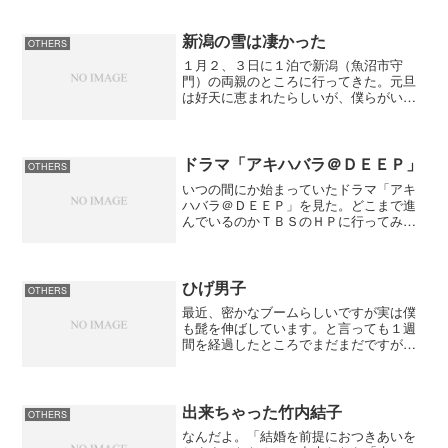
ブリックβを公開した。次期OSのMac OS
X 10.5にて、搭載される予定の機能の1つ
だ。Digit...
新潟の雪は凄かった
OTHERS
１月２、３日に１泊で新潟（魚沼市守
門）の両親のところに行ってきた。元旦
は好天に恵まれたらしいが、僕らがいっ
た２日は雪が降っていた。日本海側は大
雪という事だったが両親の住む山よりの
地域も大雪でした。例年だと２月ぐらい
の積雪量ことなので、その分...
ドラマ「アキハバラ＠ＤＥＥＰ」
OTHERS
いつの間にか始まっていたドラマ「アキ
ハバラ＠ＤＥＥＰ」を見た。どこまで進
んでいるのかＴＢＳのＨＰに行ってみた
が専用サイトがない。いろいろと探して
みたらオフィシャルサイトが見つかった
のでこれまでのあらすじをチェック。つ
いでに巷の評判などもチェ...
ひげ男子
OTHERS
最近、密かなブームらしいですが実は僕
も髭を伸ばしています。と言っても１週
間を経過したところでまだまだですが、
だいぶ人相も変わってきてメンズっぽく
なってきた（笑）。年齢から言いうと無
精している感じに見えてしまうかもしれ
ないけど、その辺は気を付...
出来ちゃった竹内結子
OTHERS
なんだよ。「結婚を前提におつきあいを