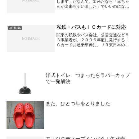
します」だなんて。出来たなら「赤ちゃ
んが出来ちゃいました」でいいのになん
か格好悪いね。中村獅童がうらやましい
よ、可愛い竹内結子と結婚できるなん
て。僕も可愛い彼女が欲しいな～（内緒
ですよ）いま、会いにゆきま...
私鉄・バスもＩＣカードに対応
OTHERS
関東の私鉄やバス会社、公営交通など５
３事業者が、２００６年度に発行するＩ
Ｃカード共通乗車券に、ＪＲ東日本の電
子マネー「Ｓｕｉｃａ（スイカ）」の機
能を付ける方向で調整していることが２
８日、明らかになった。YOMIURI
ONLINEバスも地下...
洋式トイレ つまったらラバーカップ
で一発解決
また、ひとつ年をとりました
モルツのディープインパクト缶発売