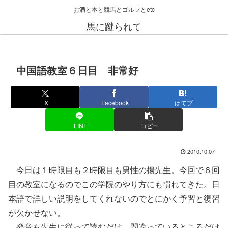
お酒と本と競馬とゴルフとetc
馬に蹴られて
中国語教室６日目 非常好
X
Facebook
はてブ
LINE
コピー
2010.10.07
今日は１時限目も２時限目も男性の揚先生。今回で６回
目の教室になるのでこの学院のやり方にも慣れてきた。日
本語で詳しい説明をしてくれないのでとにかく予習と復習
が欠かせない。
発音も先生に従って読むだけ。間違っているところだけ