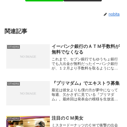
nobita
関連記事
イーバンク銀行のＡＴＭ手数料が
OTHERS
無料でなくなる
これまで、セブン銀行でもゆうちょ銀行
でも入出金が無料だったイーバンク銀行
が、１２月より手数料を取るようになっ
た。入出金が無料というのが魅力だった
ので、これだったらジャパンネット銀行
でも変わらない。サービスの内容が悪く
『プリマダム』でエキストラ募集
OTHERS
なると言うことは銀行の運...
最近は彼女よりも僕の方が夢中になって
毎週、欠かさずに見ている『プリマダ
ム』。最終回は発表会の模様を生放送で
行うらしい。そこで、観客のエキストラ
を募集と言うことなので早速、応募しち
ゃいました。彼女には内緒なのでもし当
たったら彼女にプレゼントし...
注目のＣＭ美女
OTHERS
ミスタードーナッツのＣＭで衝撃の出会