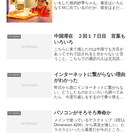
いをした相武紗季ちゃん。最近はいろん
なＣＭに出ているのだが、彼女はまだ１
９歳なんだね。今発売の雑誌『TITLE』
ではそんな彼女の素顔の写真が掲載され
ているが、これがまたいい。●相武紗季メ
イキング
中国滞在 ２回１７日目 言葉も
OTHERS
いろいろ
こちらに来て感じたのは中国でも方言が
あってそれで話されると分からないと言
うこと。こちらでの通訳の人は北京語、
韓国語、日本語に堪能ですが、方言にな
るとさっぱり分からないそうです。 僕
にはどれも同じように聞こえてしまうけ
インターネットに繋がらない理由
OTHERS
どいろいろあるんですね。...
がわかった
昨日から急にインターネットに繋がらな
い。どうしたものかといろいろ調べてみ
たら、今度引越しをするので乗り替えを
することになり、プロバイダーを解約し
ていました。僕の認識では月中の解約手
続きで翌月接続解除だと思っていたので
パソコンがそろそろ寿命か
OTHERS
すが、プロバイダーのホー...
メインで使っているデスクトップ（DELL
Dimension 4200）から異音が激しい。カ
ラカラといったら最悪だが今のところモ