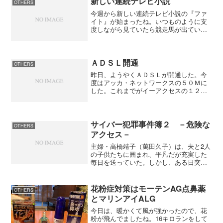
新しい連続テレビ小説
OTHERS
今週から新しい連続テレビ小説の『ファ
イト』が始まったね。いつものように支
度しながら見ていたら競走馬が出ている
じゃないですか。思わず見てしまったけ
ど、今回の連続テレビ小説は群馬県高崎
市に住む１５歳の少女が主人公のようだ
ね。ヒロインの木戸優役に...
ＡＤＳＬ開通
OTHERS
昨日、ようやくＡＤＳＬが開通した。今
度はアッカ・ネットワークスの５０Ｍに
した。これまでがイーアクセスの１２Ｍ
だったのでやっぱり５０Ｍは早い早い。
ＪＲＡ－ＶＡＮデータのダウンロードも
サクサク出来て気持がいいね。これで、
料金が変わらないと言うの...
サイバー犯罪事件簿２ －危険な
OTHERS
アクセス－
主婦・高橋靖子（萬田久子）は、夫と2人
の子供たちに囲まれ、平凡だが充実した
毎日を送っていた。しかし、ある日突然
家族がサイバー犯罪に巻き込まれてしま
う。夫はインターネットオークションで
詐欺に合い、息子はアダルトサイトのし
花粉症対策はモーテンAG点鼻薬
OTHERS
つこい架空請求に悩まさ...
とマリンアイALG
今日は、暖かくて風が強かったので、花
粉が飛んでましたね。16キロランをして