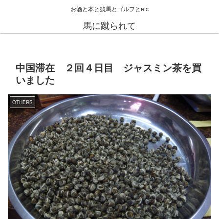
お酒と本と競馬とゴルフとetc
馬に蹴られて
中国滞在 ２回４日目 ジャスミン茶を買
いました
OTHERS