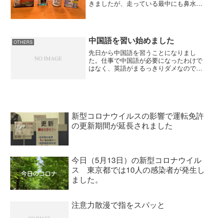
きましたが、走っている最中にも鼻水は
出るし、家に帰ってきてからは目がかゆ
くて仕方がなかった。花粉の症状が出始
めると、日々の生活に支障をきたすので
今年も花粉症対策グッズ...
中国語を習い始めました
OTHERS
先日から中国語を習うことになりまし
た。仕事で中国語が必要になったわけで
はなく、英語がまるっきりダメなので中
国語でも話せたらいいかなぁ～、ぐらい
の気持ちで始めました。 で、手続きを
済ませて１回目の授業を受けましたがこ
れが大変でした。授業はマン...
新型コロナウイルスの影響で運転免許
の更新期間が延長されました
今日（5月13日）の新型コロナウイル
ス 東京都では10人の感染者が発生し
ました。
注意力散漫で指をスパッと