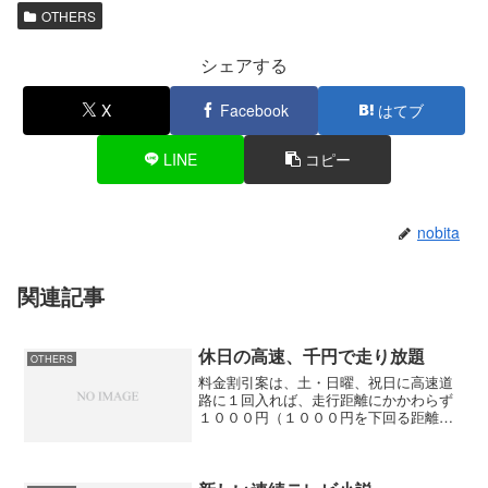
OTHERS
シェアする
X
Facebook
はてブ
LINE
コピー
nobita
関連記事
休日の高速、千円で走り放題
OTHERS
料金割引案は、土・日曜、祝日に高速道
路に１回入れば、走行距離にかかわらず
１０００円（１０００円を下回る距離は
実額）の定額とする。首都高速や阪神高
速などは除く見通しだ。休日の高速、千
円で走り放題...ＥＴＣ限定で政府・与党
案 - YOMIUR...