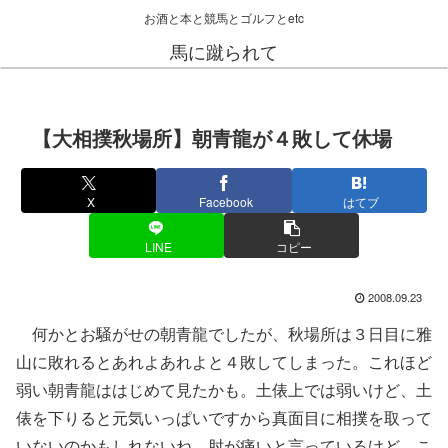
お酒と本と競馬とゴルフとetc
馬に蹴られて
【大相撲秋場所】朝青龍が４敗して休場
X
Facebook
はてブ
LINE
コピー
2008.09.23
何かとお騒がせの朝青龍でしたが、秋場所は３日目に雅
山に敗れるとあれよあれよと４敗してしまった。これほど
弱い朝青龍ははじめて見たかも。土俵上では弱いけど、土
俵を下りると元気いっぱいですから真面目に相撲を取って
いないのかもしれないね。肘が痛いと言っているけど、こ