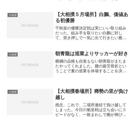
鵬の優勝が決まってしまったが、横綱な
ら最後もビシッと勝って優勝をしてほし
い。それが、横綱というもんでしょ
【大相撲５月場所】白鵬、価値あ
大相撲
う。 それにしても１４日目に...
る初優勝
千秋楽の優勝決定戦は実にいい取り組み
だった。組み手を取りたい白鵬に対し
て、突き押しで一気に出て行きたい雅
山。立ち会いは互角に見えたが白鵬の出
足が良かったか。雅山が必死に突きを出
すが下から押っつけながら前に出る白鵬
朝青龍は巡業よりサッカーが好き
大相撲
の勢いが優ってついにまわしに...
横綱の品格も自覚もない朝青龍がまたま
たやってくれました。腰の疲労骨折とい
うことで夏の巡業を休場することを決め
ながら、帰国したモンゴルでサッカーを
していたと各紙、各メディアサイトでニ
ュースが流れた。 稽古をしなかった
り、出稽古では出先で相手力...
【大相撲春場所】稀勢の里が負け
大相撲
越し
残念。これで、二場所連続で負け越して
しまった。今日の魁皇戦は立ち会いにス
ピードがなく、一枚まわしで腕が伸びき
ってしまった。あれでは勝てない。気合
いの入った立ち会いはいいけど手をつい
てから勢いがないんだ。今日負けたら負
け越しという意識が働いた...