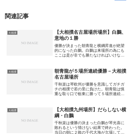
関連記事
【大相撲名古屋場所場所】白鵬、
大相撲
意地の１勝
優勝が決まった朝青龍と横綱昇進が絶望
的になった白鵬。白鵬は来場所の為にも
ここは是が非でも勝たなければいけない
一戦。立ち会いからの流れで朝青龍が上
手投げを打ったがそれをかろうじて堪え
た白鵬。左上手をガッチリとると、すか
朝青龍が５場所連続優勝－大相撲
大相撲
さず寄るが朝青龍がコシを...
名古屋場所
千秋楽は琴欧州が優勝を意識してガチガ
チの相撲で若の里に負けた。朝青龍は慎
重な取り口で栃東に勝って５場所連続優
勝を達成。栃東には期待していたのだ
が、立ち会いで朝青龍に先制されあとは
防戦一方。なんとか、残したが最後には
【大相撲九州場所】だらしない横
大相撲
勢いの差が出てしまった。今...
綱・白鵬
千秋楽は優勝の決まった白鵬が琴光喜に
敗れるという情けない結果で終わった。
当日の朝に２敗の千代大海が欠場して白