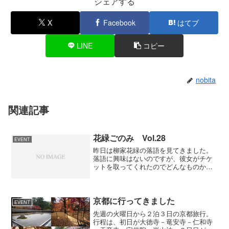
シェアする
X
Facebook
はてブ
LINE
コピー
nobita
関連記事
花緑ごのみ Vol.28
EVENT
昨日は柳家花緑の落語を見てきました。
落語に興味はないのですが、彼女がチケ
ットを取ってくれたのでどんなものかと
思って行ってきました。 柳家花緑は以
前「とくダネ！」に出ていたので知って
いました。その時は偉人を紹介するよう
なことをやっていましたが...
京都に行ってきました
EVENT
先週の火曜日から２泊３日の京都旅行。
行程は、初日が大徳寺－竜安寺－仁和寺