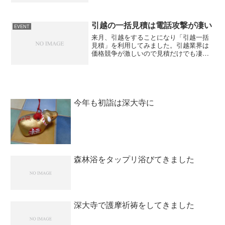
京地区からken1さんが参加。ＫＢＣから
はussyさん、桃薫さん、すっとこさん、
た...
引越の一括見積は電話攻撃が凄い
EVENT
来月、引越をすることになり「引越一括
見積」を利用してみました。引越業界は
価格競争が激しいので見積だけでも凄い
ことになりそうと思っていましたが、予
想以上に電話攻撃が凄いです。 出勤が
早いので「用件は留守電に」とお願いし
てありますが、何度も用件...
今年も初詣は深大寺に
森林浴をタップリ浴びてきました
深大寺で護摩祈祷をしてきました