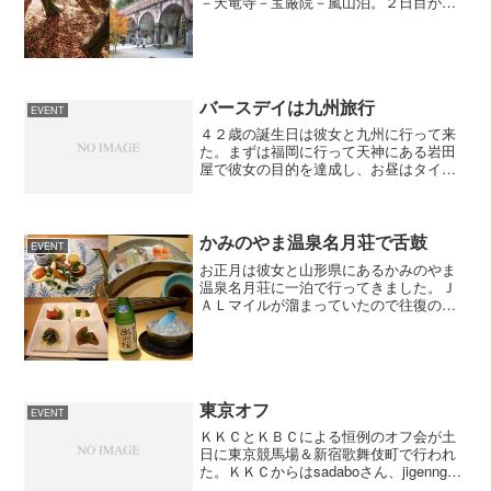
－天竜寺－宝厳院－嵐山泊。２日目が大
河内山荘－常寂光時－談林寺－祇王寺－
清涼寺－熊野若王子神社－哲学の道－永
観堂－南禅寺－京都市内泊。３日目は錦
小路でお買い物をして帰っ...
バースデイは九州旅行
EVENT
４２歳の誕生日は彼女と九州に行って来
た。まずは福岡に行って天神にある岩田
屋で彼女の目的を達成し、お昼はタイ王
国商務省認定レストランの『ゲウチャ
イ』でランチ。彼女の希望でヤフードー
ムの外周をドライブ。それからは宿泊先
の湯布院へ一直線。高速を使...
かみのやま温泉名月荘で舌鼓
EVENT
お正月は彼女と山形県にあるかみのやま
温泉名月荘に一泊で行ってきました。Ｊ
ＡＬマイルが溜まっていたので往復の飛
行機はマイルで。飛行場から山形駅まで
は乗り合いバスで行き、山形駅からかみ
のやま温泉へは在来線で。かみのやま温
泉から名月荘はタクシーで...
東京オフ
EVENT
ＫＫＣとＫＢＣによる恒例のオフ会が土
日に東京競馬場＆新宿歌舞伎町で行われ
た。ＫＫＣからはsadaboさん、jigenngく
ん、はちくん、よしまめさん、それと中