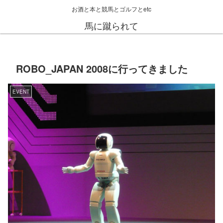
お酒と本と競馬とゴルフとetc
馬に蹴られて
ROBO_JAPAN 2008に行ってきました
EVENT