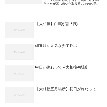
だったが落ち着いた取り組みで若の里を
突き落とした。琴欧州の初日はガチガチ
に緊張していたけど、白鵬は緊張はして
いたのだろうけど落ち着いていたね。初
日を勝った事で明日からは...
【大相撲】白鵬が新大関に
朝青龍が元気な姿で外出
中日が終わって－大相撲初場所
【大相撲五月場所】初日が終わって