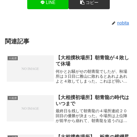
LINE
コピー
nobita
関連記事
【大相撲秋場所】朝青龍が４敗し
大相撲
て休場
何かとお騒がせの朝青龍でしたが、秋場
所は３日目に雅山に敗れるとあれよあれ
よと４敗してしまった。これほど弱い朝
青龍ははじめて見たかも。土俵上では弱
いけど、土俵を下りると元気いっぱいで
すから真面目に相撲を取っていないのか
【大相撲初場所】朝青龍の時代は
大相撲
もしれないね。肘が痛いと...
いつまで
最終日を残して朝青龍の４場所連続２０
回目の優勝が決まった。今場所は上位陣
が前半から崩れて、朝青龍を追うのは幕
下の玉乃島、豊ノ島だけ。これでは、相
撲が面白くない。朝青龍に負けた栃東は
土俵際で吊られてしまったから情けな
【大相撲春場所】 栃東の横綱昇