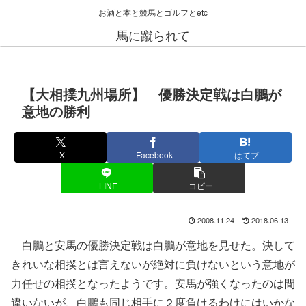
お酒と本と競馬とゴルフとetc
馬に蹴られて
【大相撲九州場所】 優勝決定戦は白鵬が
意地の勝利
X
Facebook
はてブ
LINE
コピー
2008.11.24
2018.06.13
白鵬と安馬の優勝決定戦は白鵬が意地を見せた。決して
きれいな相撲とは言えないが絶対に負けないという意地が
力任せの相撲となったようです。安馬が強くなったのは間
違いないが、白鵬も同じ相手に２度負けるわけにはいかな