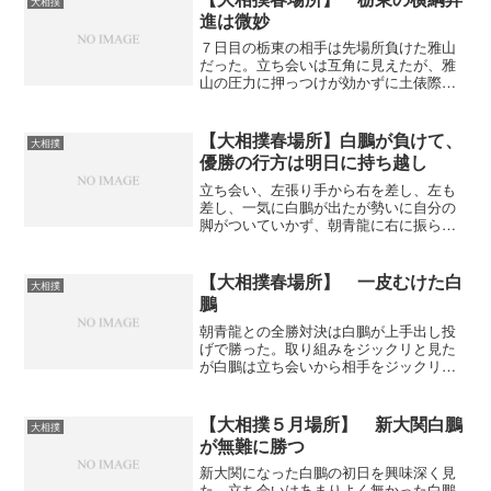
大相撲
い。これが横綱と大関の取り...
進は微妙
７日目の栃東の相手は先場所負けた雅山
だった。立ち会いは互角に見えたが、雅
山の圧力に押っつけが効かずに土俵際
へ。あっと思ったら雅山に惹かれて叩か
れてしまった。昨日までの立ち会いのス
ピードが今日はなかったように思う。こ
【大相撲春場所】白鵬が負けて、
大相撲
れで２敗してしまったのでも...
優勝の行方は明日に持ち越し
立ち会い、左張り手から右を差し、左も
差し、一気に白鵬が出たが勢いに自分の
脚がついていかず、朝青龍に右に振られ
た時に体勢を崩して引き倒されてしまっ
た。実に、惜しい。両方差したまでは良
かったが、勢いが良すぎてしまった。あ
【大相撲春場所】 一皮むけた白
大相撲
そこで、ガッチリと相手を...
鵬
朝青龍との全勝対決は白鵬が上手出し投
げで勝った。取り組みをジックリと見た
が白鵬は立ち会いから相手をジックリと
見て脇を固めて朝青龍に懐に入られない
ようにした。まわしの取り合いから左四
つに。一瞬の膠着状態から白鵬が右手で
【大相撲５月場所】 新大関白鵬
大相撲
朝青龍の左足を払うのと同...
が無難に勝つ
新大関になった白鵬の初日を興味深く見
た。立ち会いはあまりよく無かった白鵬