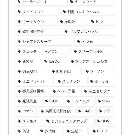
テーラーメイド
キャロウェイ
タイトリスト
新型コロナウイルス
マークダウン
振動数
ピン
確定拠出年金
ゴルフよもやま話
シャフトスリーブ
iPhone
スコッティキャメロン
スリーブ互換性
新製品
IDeCo
ブリヂストンゴルフ
ChatGPT
呪術廻戦
ラーメン
ミニドライバー
スリクソン
ボーケイ
弾道調整機能
ヘッド重量
モニタリング
死滅回遊
G430
ランニング
SIM2
ヤマハ
高爾夫球桿降價
G440
Qi10
ステルス
ポジショニングマップ
Qi35
為替
深大寺
生成AI
ELYTE