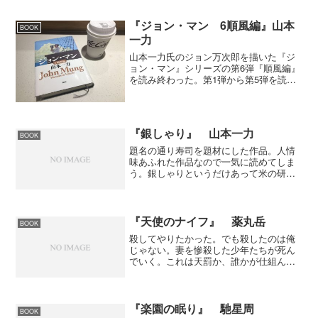
『ジョン・マン 6順風編』山本
BOOK
一力
山本一力氏のジョン万次郎を描いた『ジ
ョン・マン』シリーズの第6弾『順風編』
を読み終わった。第1弾から第5弾を読ん
だのがだいぶ前だったので、第5弾をさら
さらっと目を通してから読みました。山
本一力氏が描くジョン・マンは何とも気
持ちの澄んだ少年で...
『銀しゃり』 山本一力
BOOK
題名の通り寿司を題材にした作品。人情
味あふれた作品なので一気に読めてしま
う。銀しゃりというだけあって米の研ぐ
シーン。また、食に関するシーンが多く
て空腹時に読むのはやめておいた方がい
い。初めて山本一力作品を読むひとにと
っては読みやすくていいか...
『天使のナイフ』 薬丸岳
BOOK
殺してやりたかった。でも殺したのは俺
じゃない。妻を惨殺した少年たちが死ん
でいく。これは天罰か、誰かが仕組んだ
罠なのか。「裁かれなかった真実」と必
死に向き合う男を描いた感動作!第51回江
戸川乱歩賞受賞作。少年犯罪をテーマに
した作品だが新人とは...
『楽園の眠り』 馳星周
BOOK