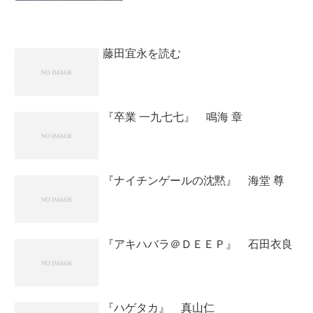
藤田宜永を読む
『卒業 一九七七』 鳴海 章
『ナイチンゲールの沈黙』 海堂 尊
『アキハバラ＠ＤＥＥＰ』 石田衣良
『ハゲタカ』 真山仁