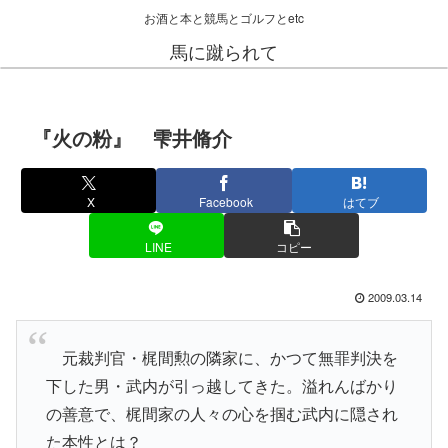
お酒と本と競馬とゴルフとetc
馬に蹴られて
『火の粉』 雫井脩介
X
Facebook
はてブ
LINE
コピー
2009.03.14
元裁判官・梶間勲の隣家に、かつて無罪判決を
下した男・武内が引っ越してきた。溢れんばかり
の善意で、梶間家の人々の心を掴む武内に隠され
た本性とは？