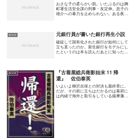
おさな子の柔らかい肌。いたぶるのは麹
町署生活安全課の刑事・友定伸。息子の
雄介への暴力を止められない。ある夜、
雄介が行方不明になった。託児所から抜
け出した雄介を保護したのは女子高生の
大原妙子。実父から性的虐待を受けてい
た妙子は雄介を紫音と名づ...
元銀行員が書いた銀行再生小説
BOOK
破綻して国有化された銀行が如何にして
立ち直ったのか。新生銀行をモデルにし
たというのは本を読んだあとに知った
よ。これまでの銀行ではダメだ。既存の
概念を捨てて新たに組み立て直して行く
過程が面白いね。２４時間ＡＴＭの手数
料無料、振込手数料無料など...
『古着屋総兵衛影始末 11 帰
BOOK
還』 佐伯泰英
いよいよ柳沢吉保との対決も最終章に。
だが、その前に立ちはだかるのは幕府に
は内緒で海外と取引をしている薩摩藩。
その薩摩藩率いる軍船と大黒丸の戦い、
次に待っているのは柳沢吉保率いる武川
衆。次から次へと行く手を阻む者が現れ
るが、大黒屋・総兵衛の伝...