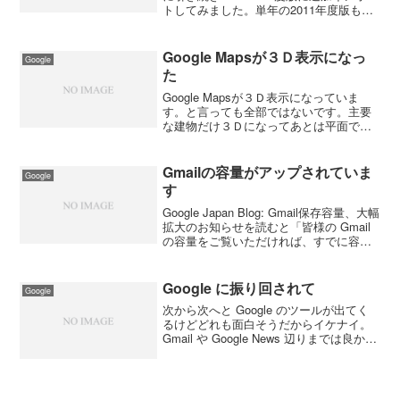
トしてみました。単年の2011年度版も作
りました。Googleのアカウントを持って
いる人はご自分のGoogle Calendarを開
き、次に下記のリンク先...
Google Mapsが３Ｄ表示になっ
Google
た
Google Mapsが３Ｄ表示になっていま
す。と言っても全部ではないです。主要
な建物だけ３Ｄになってあとは平面で。
東京都庁とか六本木ヒルズの森ビルとか
お台場のフジテレビとか。東京タワーは
残念ながらまだでした。 それにしても
Gmailの容量がアップされていま
Google
コンビニとファス...
す
Google Japan Blog: Gmail保存容量、大幅
拡大のお知らせを読むと「皆様の Gmail
の容量をご覧いただければ、すでに容量
が拡大し始めていることにお気づきにな
るでしょう。」と書かれているので確認
したら３ＧＢになっていまし...
Google に振り回されて
Google
次から次へと Google のツールが出てく
るけどどれも面白そうだからイケナイ。
Gmail や Google News 辺りまでは良かっ
たが、Google Labs にいって次から次へ
と手を出したから大変。現在、使ってい
るツールを書きだして...