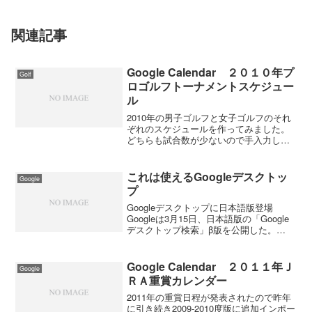
関連記事
Google Calendar ２０１０年プ
Golf
ロゴルフトーナメントスケジュー
ル
2010年の男子ゴルフと女子ゴルフのそれ
ぞれのスケジュールを作ってみました。
どちらも試合数が少ないので手入力しま
した。とりあえず、男子と女子を分けて
みました。来年もやる気があったら追加
したいと思う。 日本男子ゴルフツア
これは使えるGoogleデスクトッ
Google
ー 日本女子ゴルフツア...
プ
Googleデスクトップに日本語版登場
Googleは3月15日、日本語版の「Google
デスクトップ検索」β版を公開した。
Googleと同じ技術を使い、PC内の電子メ
ールや文書、画像など各種のファイルを
検索できる。対応OSはWindows ...
Google Calendar ２０１１年Ｊ
Google
ＲＡ重賞カレンダー
2011年の重賞日程が発表されたので昨年
に引き続き2009-2010度版に追加インポー