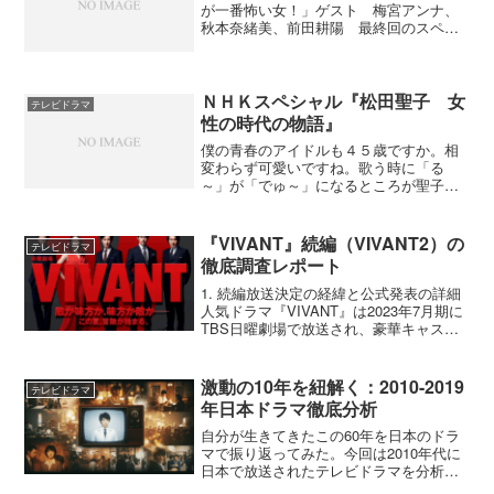
が一番怖い女！」ゲスト 梅宮アンナ、
秋本奈緒美、前田耕陽 最終回のスペシ
ャルゲストは梅宮アンナでした。美人ハ
スラーで我が儘放題し放題の役ですか
ら、そのまんまって感じでした。会長・
梅宮辰夫とのシーンでは梅宮...
ＮＨＫスペシャル『松田聖子 女
テレビドラマ
性の時代の物語』
僕の青春のアイドルも４５歳ですか。相
変わらず可愛いですね。歌う時に「る
～」が「でゅ～」になるところが聖子ち
ゃんらしくていいんだよな～。聖子ちゃ
んといえば『野菊の墓』で泣いたな。野
菊の墓posted with amazlet on 07.04...
『VIVANT』続編（VIVANT2）の
テレビドラマ
徹底調査レポート
1. 続編放送決定の経緯と公式発表の詳細
人気ドラマ『VIVANT』は2023年7月期に
TBS日曜劇場で放送され、豪華キャスト
と謎めいたストーリーで大きな反響を呼
びました。続編制作は発表まで一見慎重
だったものの、2024年10月28日には東
激動の10年を紐解く：2010-2019
テレビドラマ
京...
年日本ドラマ徹底分析
自分が生きてきたこの60年を日本のドラ
マで振り返ってみた。今回は2010年代に
日本で放送されたテレビドラマを分析し
てみました。2010年代になるとSNSや