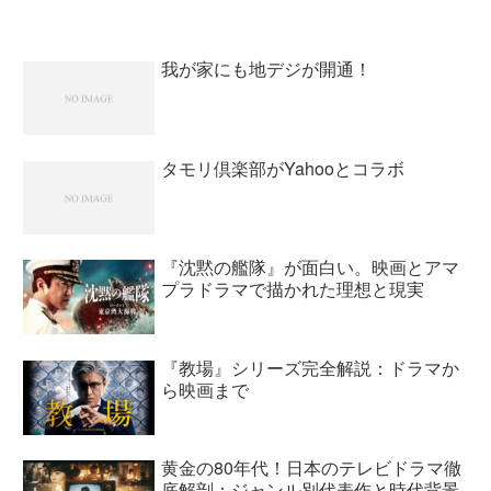
Youtubeなどの普及によりテレビ離れが加
速しました。私も視聴するのはドラマよ
りもニ...
我が家にも地デジが開通！
タモリ倶楽部がYahooとコラボ
『沈黙の艦隊』が面白い。映画とアマ
プラドラマで描かれた理想と現実
『教場』シリーズ完全解説：ドラマか
ら映画まで
黄金の80年代！日本のテレビドラマ徹
底解剖：ジャンル別代表作と時代背景