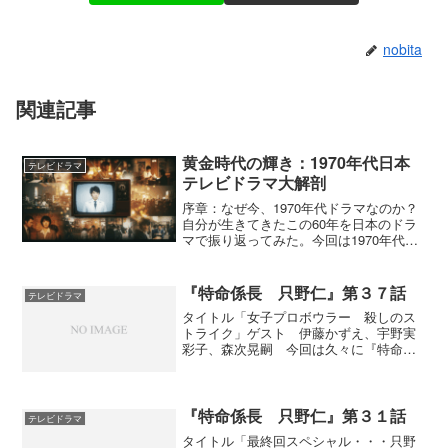
nobita
関連記事
黄金時代の輝き：1970年代日本
テレビドラマ
テレビドラマ大解剖
序章：なぜ今、1970年代ドラマなのか？
自分が生きてきたこの60年を日本のドラ
マで振り返ってみた。今回は1970年代に
日本で放送されたテレビドラマを多角的
に分析し、その全体像と時代を超えた魅
力を再発見することを目的としました。
『特命係長 只野仁』第３７話
テレビドラマ
動画配信サービ...
タイトル「女子プロボウラー 殺しのス
トライク」ゲスト 伊藤かずえ、宇野実
彩子、森次晃嗣 今回は久々に『特命係
長 只野仁』らしい演出でしたね。ベテ
ランの女子プロボーラー役に伊藤かず
え、若手にＡＡＡの宇野実彩子、電王堂
の広報にウルトラセブンのモ...
『特命係長 只野仁』第３１話
テレビドラマ
タイトル「最終回スペシャル・・・只野