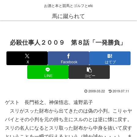
お酒と本と競馬とゴルフとetc
馬に蹴られて
必殺仕事人２００９ 第８話「一発勝負」
X
Facebook
はてブ
LINE
コピー
2009.03.22
2019.07.11
ゲスト 長門裕之、神保悟志、遠野凪子
スリがスッた財布から出てきたのは偽の小判。こりゃヤ
バイとその小判を元の持ち主にスルのとは逆に懐に戻す。
スリの名人になるとスリ取った財布から中身を抜いて戻す
ということを一瞬で行えるという（嘘か誠か・・・）。ま