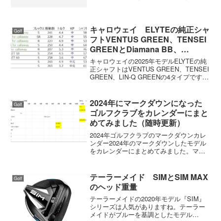
て？全然知らなかったが、それは当然で
今回の初優勝はプロ４戦目だという。難
しい川奈で６アンダーは立派な成績。こ
れからの活躍に期待したいで...
キャロウェイ ELYTEの純正シャ
Golf
フトVENTUS GREEN、TENSEI
GREENとDiamana BB、
SPEEDER NX VILOの振動数を測
キャロウェイの2025年モデルELYTEの純
ってみました
正シャフトはVENTUS GREEN、TENSEI
GREEN、LIN-Q GREENの4タイプです。
また、カスタム系シャフトはDiamana BB
とSPEEDER NX VIOLETです。それぞ...
2024年にマークダウンになった
Golf
ゴルフクラブをカレンダーにまと
めてみました（随時更新）
2024年ゴルフクラブのマークダウンカレ
ンダー2024年のマークダウンしたモデル
をカレンダーにまとめてみました。マー
クダウンはメーカーからリリースがある
わけではないので、いつになるかは不明
です。ただ、マークダウンになるとネッ
テーラーメイド SIMとSIM MAX
Golf
ト価格も揃って安...
のヘッド重量
テーラーメイドの2020年モデル『SIM』
シリーズは人気がありますね。テーラー
メイドがブルーを基調としたモデル