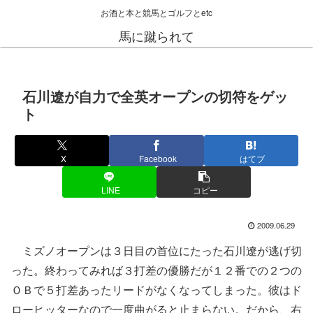
お酒と本と競馬とゴルフとetc
馬に蹴られて
石川遼が自力で全英オープンの切符をゲッ
ト
X
Facebook
はてブ
LINE
コピー
2009.06.29
ミズノオープンは３日目の首位にたった石川遼が逃げ切
った。終わってみれば３打差の優勝だが１２番での２つの
ＯＢで５打差あったリードがなくなってしまった。彼はド
ローヒッターなので一度曲がると止まらない。だから、右