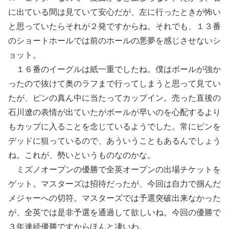
に出ている間は見ていて安心だが、左に行ったときが怖い
と思っていたらそれが２発ですからね。それでも、１３番
のショートホールでは前のホールの悪夢を感じさせないシ
ョット。
１６番のイーグルは紙一重でしたね。僕はボールが強か
ったので抜けて奥のラフまで行ってしまうと思って見てい
たが、ピンの真ん中に当たってカップイン。売った直後の
石川遼の表情が出ていたがボールが早いのを心配するより
もカップに入ることを念じているようでした。常にピンを
デッドに狙っているので、あういうこともあるんでしょう
ね。これが、勢いというものなのかな。
ミズノオープンの優勝で全英オープンの出場チケットを
ゲット。マスターズは招待だったが、今回は自力で掴んだ
メジャーへの切符。マスターズでは予選突破出来なかった
が、全英では是非予選を通過して欲しいね。今回の優勝で
３年連続優勝ですからほんと凄いわ。