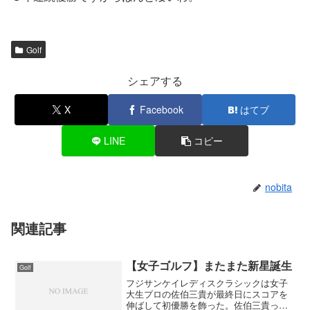
Golf
シェアする
X
Facebook
はてブ
LINE
コピー
nobita
関連記事
【女子ゴルフ】またまた新星誕生
Golf
フジサンケイレディスクラシックは女子
大生プロの佐伯三貴が最終日にスコアを
伸ばして初優勝を飾った。佐伯三貴っ