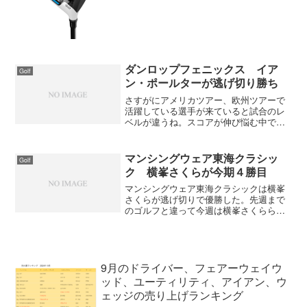
（SLDR、JET SPEED）は低スピンが行
き過ぎたところがありましたが、SIMは
ちょっと違うようです。SIMシリーズ
は、アベレ...
ダンロップフェニックス イア
Golf
ン・ポールターが逃げ切り勝ち
さすがにアメリカツアー、欧州ツアーで
活躍している選手が来ていると試合のレ
ベルが違うね。スコアが伸び悩む中でも
ジワリジワリとアンダーを出してスコア
を伸ばしていた。特にイアン・ポールタ
ーは話題になるだけでなく勝っちゃうん
マンシングウェア東海クラシッ
Golf
だから凄い。日本人では片...
ク 横峯さくらが今期４勝目
マンシングウェア東海クラシックは横峯
さくらが逃げ切りで優勝した。先週まで
のゴルフと違って今週は横峯さくららし
いゴルフでしたね。年初に賞金女王奪取
宣言をして、前半戦は調子がよかったけ
ど途中からプレッシャーからなのか彼女
らしいゴルフがなかった。...
9月のドライバー、フェアーウェイウ
ッド、ユーティリティ、アイアン、ウ
ェッジの売り上げランキング