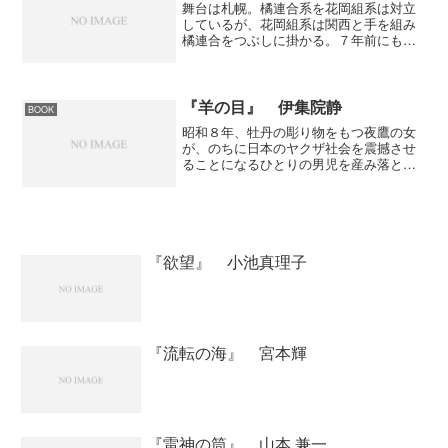
舞台は札幌。橘連合系を花岡組系は対立
しているが、花岡組系は関西と手を組み
橘連合をつぶしに掛かる。７年前にも関
西は札幌に進出しようとしていた。その
時、花岡組系の正心会を使って動き出し
たがひとりの男によって正心会はつぶさ
れてしまった。その男の名...
『羊の目』 伊集院静
BOOK
昭和８年、牡丹の彫り物をもつ夜鷹の女
が、のちに日本のヤクザ社会を震撼させ
ることになるひとりの男児を産み落とし
た。 浅草の侠客・浜嶋辰三のもとで育
てられた神崎武美は、辰三の命を守るた
め幼くして恩人を手にかけ、やがて稀代
の暗殺者へと成長してゆく...
『欲望』 小池真理子
『流転の海』 宮本輝
『雷神の筒』 山本 兼一