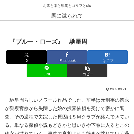
お酒と本と競馬とゴルフとetc
馬に蹴られて
『ブルー・ローズ』 馳星周
X
Facebook
はてブ
LINE
コピー
2009.09.21
馳星周らしいノワール作品でした。前半は元刑事の徳永
が警察官僚から失踪した娘の捜索依頼を受けて密かに調
査。その過程で失踪した原因はＳＭクラブが絡んできてい
る。単なる探偵小説もどきかと思いきや下巻に入るとこの
徳永が壊れていく。事件の真相よりも徳永が壊れていく過