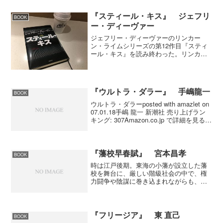
い。初めて山本一力作品を読むひとにと
っては読みやすくていいか...
『スティール・キス』 ジェフリ
BOOK
ー・ディーヴァー
ジェフリー・ディーヴァーのリンカー
ン・ライムシリーズの第12作目『スティ
ール・キス』を読み終わった。リンカー
ン・ライムシリーズの面白いところは犯
人が早めに登場して、現場の証拠物資か
ら犯人を特定していくこと。また、犯人
は連続犯で次から次へと犯...
『ウルトラ・ダラー』 手嶋龍一
BOOK
ウルトラ・ダラーposted with amazlet on
07.01.18手嶋 龍一 新潮社 売り上げラン
キング: 307Amazon.co.jp で詳細を見る
さすが海外が長かった手嶋龍一氏だけあ
っていい材料をそろえているね。過去に
遡...
『藩校早春賦』 宮本昌孝
BOOK
時は江戸後期。東海の小藩が設立した藩
校を舞台に、厳しい階級社会の中で、権
力闘争や陰謀に巻き込まれながらも、友
情を育む３人の少年武士たちの成長を描
く青春時代小説まさにレビュー通りの青
春時代劇。主役の筧新吾、花山太郎左、
曽根仙之助の３人だがそれ...
『フリージア』 東 直己
BOOK