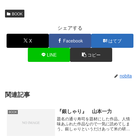
BOOK
シェアする
X
Facebook
はてブ
LINE
コピー
nobita
関連記事
『銀しゃり』 山本一力
BOOK
題名の通り寿司を題材にした作品。人情
味あふれた作品なので一気に読めてしま
う。銀しゃりというだけあって米の研ぐ
シーン。また、食に関するシーンが多く
て空腹時に読むのはやめておいた方がい