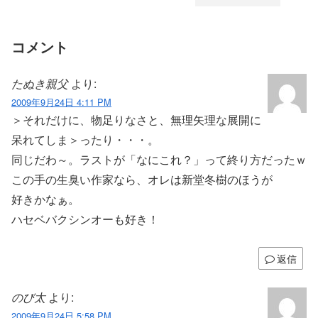
コメント
たぬき親父
より:
2009年9月24日 4:11 PM
＞それだけに、物足りなさと、無理矢理な展開に
呆れてしま＞ったり・・・。
同じだわ～。ラストが「なにこれ？」って終り方だったｗ
この手の生臭い作家なら、オレは新堂冬樹のほうが
好きかなぁ。
ハセベバクシンオーも好き！
返信
のび太
より:
2009年9月24日 5:58 PM