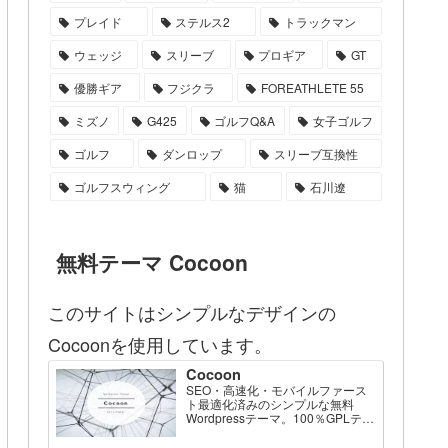
プレイド
ステルス2
トラックマン
ウェッジ
スリーブ
プロギア
GT
優勝ギア
フジクラ
FOREATHLETE 55
ミズノ
G425
ゴルフQ&A
女子ゴルフ
ゴルフ
ダンロップ
スリーブ互換性
ゴルフスウィング
猫
石川遼
無料テーマ Cocoon
このサイトはシンプルなデザインの
Cocoonを使用しています。
Cocoon
SEO・高速化・モバイルファース
ト最適化済みのシンプルな無料
Wordpressテーマ。100％GPLテー
マです。