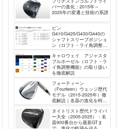
ブリヂストンゴルフドライ
バーの進化：2015年～
2025年の変遷と技術の系譜
ピン
G410/G425/G430/G440の
シャフトスリーブポジショ
ン（ロフト・ライ角調整機
能）について
キャロウェイ アジャスタ
ブルホーゼル（ロフト・ラ
イ角調整機能）の取り扱い
を徹底解説
フォーティーン
（Fourteen）ウェッジ歴代
モデル（2015-2025年）徹
底解説｜名器の進化を時系
列で辿る
タイトリスト歴代ドライバ
ー大全（2005-2025）：名
器900番台から最新GTま
で、進化の軌跡を辿る