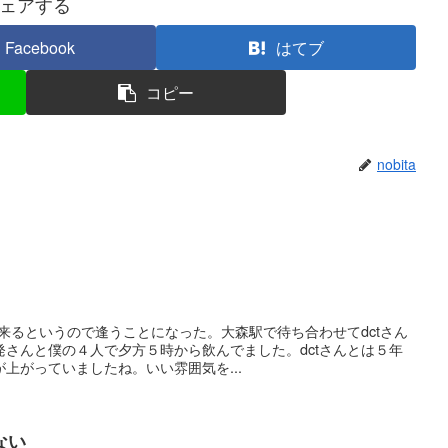
ェアする
Facebook
はてブ
コピー
nobita
に来るというので逢うことになった。大森駅で待ち合わせてdctさん
さんと僕の４人で夕方５時から飲んでました。dctさんとは５年
上がっていましたね。いい雰囲気を...
ない