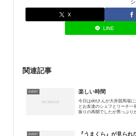
シ
X
LINE
関連記事
楽しい時間
EVENT
今日はdctさんが大井競馬場
とお友達のシェフとリーチ一発
振りの再開でしたが男っぷりが
『うまくら』が見られ
EVENT