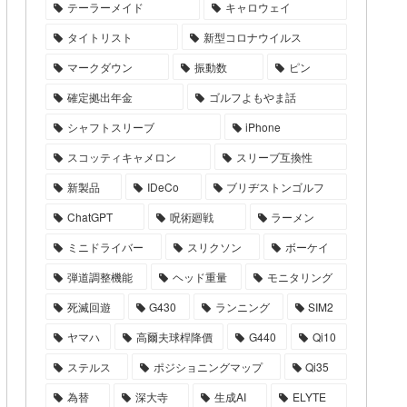
テーラーメイド
キャロウェイ
タイトリスト
新型コロナウイルス
マークダウン
振動数
ピン
確定拠出年金
ゴルフよもやま話
シャフトスリーブ
iPhone
スコッティキャメロン
スリーブ互換性
新製品
IDeCo
ブリヂストンゴルフ
ChatGPT
呪術廻戦
ラーメン
ミニドライバー
スリクソン
ボーケイ
弾道調整機能
ヘッド重量
モニタリング
死滅回遊
G430
ランニング
SIM2
ヤマハ
高爾夫球桿降價
G440
Qi10
ステルス
ポジショニングマップ
Qi35
為替
深大寺
生成AI
ELYTE