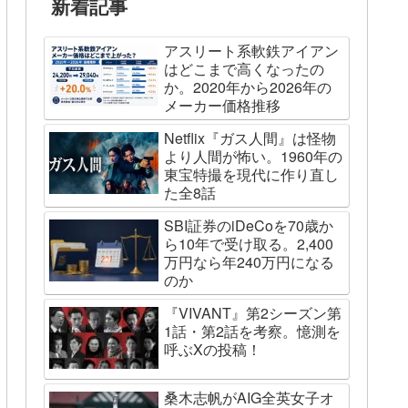
新着記事
アスリート系軟鉄アイアン
はどこまで高くなったの
か。2020年から2026年の
メーカー価格推移
Netflix『ガス人間』は怪物
より人間が怖い。1960年の
東宝特撮を現代に作り直し
た全8話
SBI証券のiDeCoを70歳か
ら10年で受け取る。2,400
万円なら年240万円になる
のか
『VIVANT』第2シーズン第
1話・第2話を考察。憶測を
呼ぶXの投稿！
桑木志帆がAIG全英女子オ