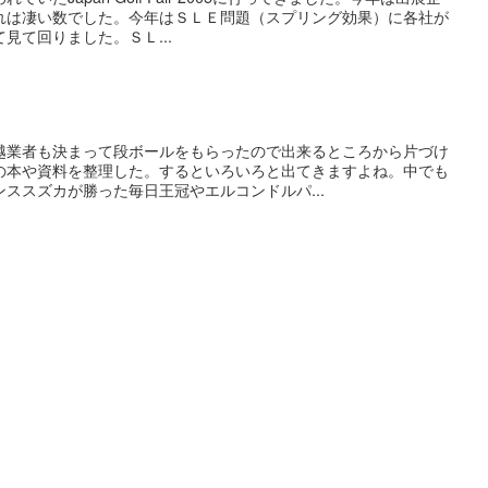
れは凄い数でした。今年はＳＬＥ問題（スプリング効果）に各社が
見て回りました。ＳＬ...
越業者も決まって段ボールをもらったので出来るところから片づけ
の本や資料を整理した。するといろいろと出てきますよね。中でも
ススズカが勝った毎日王冠やエルコンドルパ...