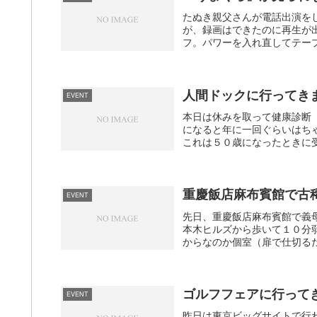
たぬき親父さんが電話出演を
が、録画はできたのに再生が
フ。パワーを入れ直してテープ
人間ドックに行ってき
EVENT
本日は休みを取って健康診断
になると年に一回ぐらいはち
これは５０歳になったときに受
重慶飯店麻布賓館で古
EVENT
先日、重慶飯店麻布賓館で義
本木ヒルズから歩いて１０分
からなのか個室（扉で仕切るだ
ゴルフフェアに行って
EVENT
昨日は東京ビッグサイトで行われて