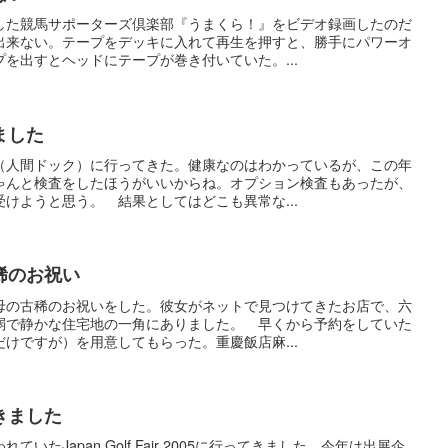
した競馬サポーターズ倶楽部『うまくら！』をビデオ録画したのだ
出来ない。テープをデッキに入れて再生を押すと、勝手にパワーオ
を出すとヘッドにテープが巻き付いていた。...
ました
（人間ドック）に行ってきた。健康なのはわかっているが、この年
ゃんと検査をしたほうがいいからね。オプション検査もあったが、
けようと思う。 結果としてはどこも異常な...
稀のお祝い
母の古稀のお祝いをした。彼女がネットで見つけてきたお店で、六
弱で静かな住宅地の一角にありました。 早くから予約をしていた
けですが）を用意してもらった。重慶飯店麻...
きました
いたJapan Golf Fair 2005に行ってきました。今年は出展企