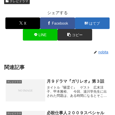
テレビドラマ
シェアする
X
Facebook
はてブ
LINE
コピー
nobita
関連記事
月９ドラマ『ガリレオ』第３話
テレビドラマ
タイトル『騒霊ぐ』 ゲスト 広末涼
子、甲本雅裕、 今回、湯川学先生に出
された問題は、ある時間になるとそこの
家だけが揺れるというもの。まあ、物理
学者の湯川学先生ではなくて、地理学者
向けの問題だった感じですね。ゲストの
広末涼子が柴咲コウ演じる内...
必殺仕事人２００９スペシャル
テレビドラマ