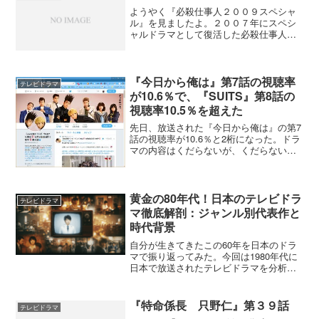
ようやく『必殺仕事人２００９スペシャ
ル』を見ましたよ。２００７年にスペシ
ャルドラマとして復活した必殺仕事人は
藤田まことさんはそのままの中村主水と
して登場しましたが、あくまでも脇役で
主役は少年隊の東山紀之。中村主水と同
じで昼はていたらくで夜は...
『今日から俺は』第7話の視聴率
テレビドラマ
が10.6％で、『SUITS』第8話の
視聴率10.5％を超えた
先日、放送された『今日から俺は』の第7
話の視聴率が10.6％と2桁になった。ドラ
マの内容はくだらないが、くだらないだ
けに面白い。妻と一緒に見ていたが、あ
まりのバカバカしい内容なので白い目で
見られてしまった(^^ゞ一方の『SUITS』
は視聴率...
黄金の80年代！日本のテレビドラ
テレビドラマ
マ徹底解剖：ジャンル別代表作と
時代背景
自分が生きてきたこの60年を日本のドラ
マで振り返ってみた。今回は1980年代に
日本で放送されたテレビドラマを分析し
てみました。80年代も多様ジャンルのド
ラマがありましたが、どれも夢中で見て
いた記憶があります。今は動画配信サー
『特命係長 只野仁』第３９話
テレビドラマ
ビスが普及し、あ...