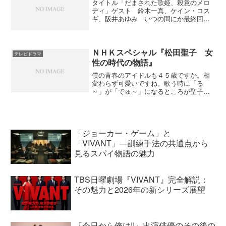
タイトル「だまされた歌姫、殺意のメロ
ディ」ゲスト 鈴木一真、ケイン・コス
ギ、阪井あゆみ いつの間にか最終回で
したね。シーズン４はゴールデンタイム
なのでお色気少なめのつまらない只野仁
でした。ストーリーに力を入れたみたい
だけど、それほどの演技は...
ＮＨＫスペシャル『松田聖子 女
テレビドラマ
性の時代の物語』
僕の青春のアイドルも４５歳ですか。相
変わらず可愛いですね。歌う時に「る
～」が「でゅ～」になるところが聖子ち
ゃんらしくていいんだよな～。聖子ちゃ
んといえば『野菊の墓』で泣いたな。野
菊の墓posted with amazlet on 07.04...
「ジョーカー・ゲーム」と
「VIVANT」—訓練手法の共通点から
見るスパイ物語の魅力
TBS日曜劇場『VIVANT』完全解説：
その魅力と2026年の新シリーズ展望
『今日から俺は!!』出演俳優のその後の