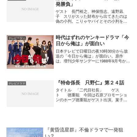
発勝負」
ゲスト 長門裕之、神保悟志、遠野凪
子 スリがスッた財布から出てきたのは
偽の小判。こりゃヤバイとその小判を元
の持ち主にスルのとは逆に懐に戻す。ス
リの名人になるとスリ取った財布から中
身を抜いて戻すということを一瞬で行え
時代はずれのヤンキードラマ「今
テレビドラマ
るという（嘘か誠か・・・）...
日から俺は」が面白い
日本テレビで日曜日の夜10時30分から放
送の「今日から俺は」が面白い。原作
は、増刊少年サンデーに1988年9月号から
1990年8月号まで連載され、その後週刊少
年サンデー（小学館）で1990年40号から
1997年47号まで連載されていた。漫画...
『特命係長 只野仁』第２４話
テレビドラマ
タイトル 「二代目社長」 ゲス
ト 徳重聡 今回は石原プロモーショ
ンのホープ徳重聡がゲスト出演。菓子メ
ーカーの二代目社長になった徳重が父の
死の無念を晴らすためにぼんくら二代目
社長を演じる。その運転手として変装し
た只野仁が南大門と名乗って登...
『黄昏流星群』不倫ドラマで一発狙
い？