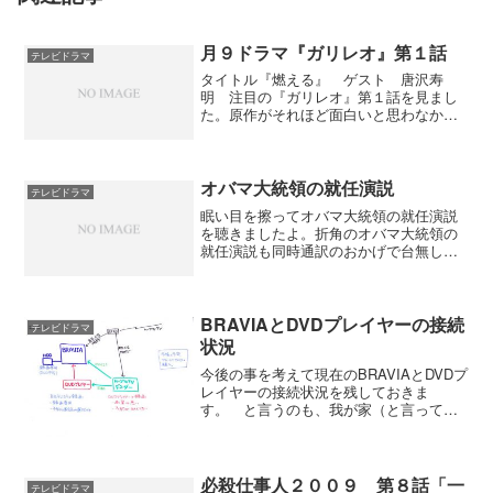
月９ドラマ『ガリレオ』第１話
テレビドラマ
タイトル『燃える』 ゲスト 唐沢寿
明 注目の『ガリレオ』第１話を見まし
た。原作がそれほど面白いと思わなかっ
たので逆に新鮮で良かったです。原作が
良いと思い入れが強くてガッカリするこ
とが多いですからね。福山雅治演じる湯
川学は二枚目の天才物理学者...
オバマ大統領の就任演説
テレビドラマ
眠い目を擦ってオバマ大統領の就任演説
を聴きましたよ。折角のオバマ大統領の
就任演説も同時通訳のおかげで台無し。
オバマが何を話しているかはあとで新聞
を読めばいいことで、その時の雰囲気を
味わいたかったのに残念でした。で、眠
かったので演説の途中で寝...
BRAVIAとDVDプレイヤーの接続
テレビドラマ
状況
今後の事を考えて現在のBRAVIAとDVDプ
レイヤーの接続状況を残しておきま
す。 と言うのも、我が家（と言っても
集合住宅ですが）は大家さんの計らいで
ケーブルテレビ局と契約しているのでア
ンテナを上げずに見られます。それと、
デコーダーを介さずに...
必殺仕事人２００９ 第８話「一
テレビドラマ