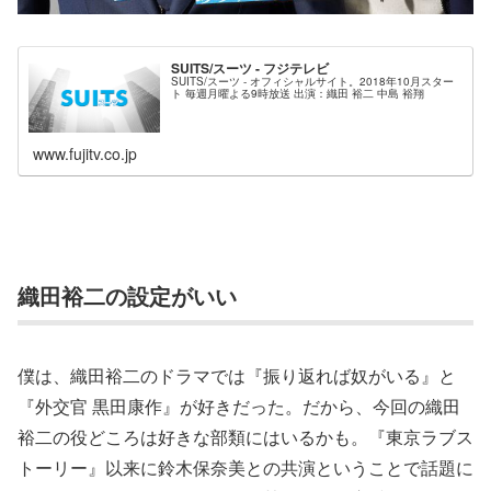
SUITS/スーツ - フジテレビ
SUITS/スーツ - オフィシャルサイト。2018年10月スター
ト 毎週月曜よる9時放送 出演：織田 裕二 中島 裕翔
www.fujitv.co.jp
織田裕二の設定がいい
僕は、織田裕二のドラマでは『振り返れば奴がいる』と
『外交官 黒田康作』が好きだった。だから、今回の織田
裕二の役どころは好きな部類にはいるかも。『東京ラブス
トーリー』以来に鈴木保奈美との共演ということで話題に