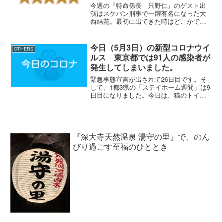
今週の『特命係長 只野仁』のゲスト出
演はスケバン刑事で一躍有名になった大
西結花。最初に出てきた時はどこかで見
たような女優さんだと思ったけどなかな
か思い出せない。声に特徴があるので思
いだしたのがスケバン刑事に出ていると
今日（5月3日）の新型コロナウイ
OTHERS
言うことは思い出したけど...
ルス 東京都では91人の感染者が
発生してしまいました。
緊急事態宣言が出されて26日目です。そ
して、1都3県の「ステイホーム週間」は9
日目になりました。今日は、猫のトイレ
の砂がなくなってしまったので、夕方に
ホームセンターに行ってきました。空い
ている時間を狙って行ったのですが、い
つもはスカスカのレ...
『深大寺天然温泉 湯守の里』で、のん
びり過ごす至福のひととき