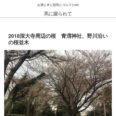
お酒と本と競馬とゴルフとetc
馬に蹴られて
2018深大寺周辺の桜 青渭神社、野川沿い
の桜並木
OTHERS