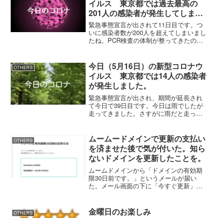
イルス 東京都では過去最高の
201人の感染者が発生してしまい
ました。
緊急事態宣言が出されて11日目です。つ
いに感染者数が200人を超えてしまいまし
たね。PCR検査の体制が整ってきたの
で、検査数が増えたのが感染者数増加に
つながったのでしょうか？都内ではドラ
イブスルー検査を始めたり、PCR検査の
今日（5月16日）の新型コロナウ
OTHERS
検査場所を増やし...
イルス 東京都では14人の感染者
が発生しました。
緊急事態宣言が出され、期間が延長され
て今日で39日目です。今日は雨でしたが
走ってきました。さすがに雨だと走って
いる人が少なかったです(^^ゞ自粛生活も
今週末で一時終了になります。月曜から
また仕事に行くことになってしまいまし
ムームードメインで更新の支払い
OTHERS
た。ただ、先行きは...
を済ませた後で気が付いた。知ら
ないドメインを更新したことを。
ムームドメインから「ドメインの有効期
限30日前です。」というメールが届い
た。メール画面の下に「今すぐ更新」と
あるので、ポチっとして更新した。この
サイトのドメインの更新時期が年末だっ
たので、忘れないうちにと思って更新し
金曜日のお楽しみ
OTHERS
た。そして、ムームドメイ...