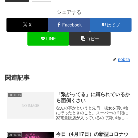
シェアする
X
Facebook
はてブ
LINE
コピー
nobita
関連記事
「繋がってる」に縛られているか
OTHERS
ら面倒くさい
なんの事かというと先日、彼女を買い物
に行ったときのこと。スーパーの２階に
家電量販店が入っているので買い物につ
いでに地デジ対応のテレビでも見てみよ
うと言うことで入ってみた。その家電量
販店はどこにでもあるように入り口に携
今日（4月17日）の新型コロナウ
OTHERS
帯電話がズラっと並んでい...