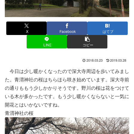
X
Facebook
はてブ
LINE
コピー
2018.03.23
2019.03.28
今日は少し暖かくなったので深大寺周辺を歩いてみまし
た。青渭神社の桜はちらほら咲き始めています。深大寺前
の通りももう少しかかりそうです。野川の桜は花をつけて
いる木が多かったです。もう少し暖かくならないと一気に
開花とはいかないですね。
青渭神社の桜