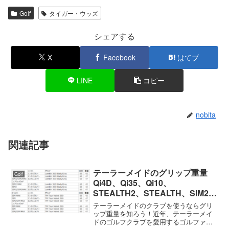
Golf
タイガー・ウッズ
シェアする
X
Facebook
はてブ
LINE
コピー
nobita
関連記事
テーラーメイドのグリップ重量
Golf
Qi4D、Qi35、Qi10、
STEALTH2、STEALTH、SIM2、
SIM、M5/M6など
テーラーメイドのクラブを使うならグリ
ップ重量を知ろう！近年、テーラーメイ
ドのゴルフクラブを愛用するゴルファー