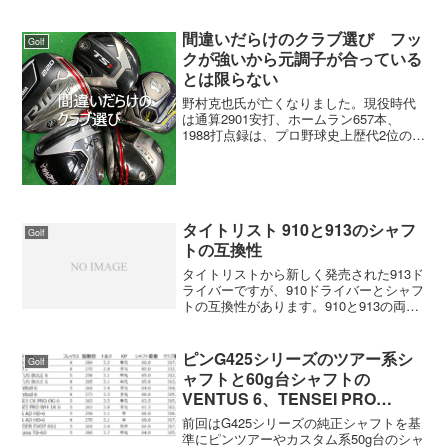
がますます増えています。それに伴い、
グリップ交換をする方も多いのではない
でしょうか？ところが、意外にも自分の
間違いだらけのクラブ選び フッ
Golf
クラブに使われているグリ...
クが強いから元調子が合っている
とは限らない
野村克也氏が亡くなりました。現役時代
は通算2901安打、ホームラン657本、
1988打点録は、プロ野球史上歴代2位の記
録。指導者としてもヤクルト、阪神、楽
天などで監督を務め、栗山監督や古田敦
也など名選手や指導者を育て上げた。そ
の、野村克也氏...
タイトリスト 910と913のシャフ
Golf
トの互換性
タイトリストから新しく発売された913ド
ライバーですが、910ドライバーとシャフ
トの互換性があります。910と913の両方
のドライバーを持っている方なら知って
いると思いますが、シャフトの先端につ
いているスリーブは同じ形状をしていま
ピンG425シリーズのツアー系シ
Golf
す。また、...
ャフトと60g台シャフトの
VENTUS 6、TENSEI PRO
WHITE 1K 6、D-Limited 6、
前回はG425シリーズの純正シャフトを基
TENSEI CK Pro ORAGE 6S、
準にピンツアーやカスタム系50g台のシャ