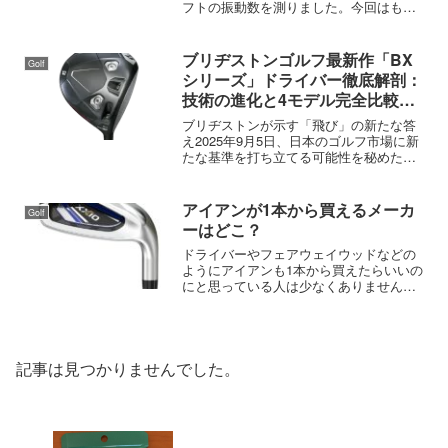
フトの振動数を測りました。今回はもう
TOUR AD HD-6、Diamana TB-
少しハードな60g台を中心に振動数を測っ
60S、SPEEDER EVO7 661Sの
てみました。振動数を測ったシャフトは
振動数を測ってみた
以下の通りです。PING TOUR 173-65...
ブリヂストンゴルフ最新作「BX
Golf
シリーズ」ドライバー徹底解剖：
技術の進化と4モデル完全比較ガ
イド
ブリヂストンが示す「飛び」の新たな答
え2025年9月5日、日本のゴルフ市場に新
たな基準を打ち立てる可能性を秘めた製
品群が、ブリヂストンスポーツから発表
された。それが、最新ドライバー「BXシ
リーズ」である。このシリーズは、単な
アイアンが1本から買えるメーカ
Golf
るモデルチェンジ...
ーはどこ？
ドライバーやフェアウェイウッドなどの
ようにアイアンも1本から買えたらいいの
にと思っている人は少なくありません。
しかし、コアセットのアイアンで7番だ
け、9番だけは店頭では販売していませ
ん。しかし、カスタムということであれ
ば1本からオーダーして...
記事は見つかりませんでした。