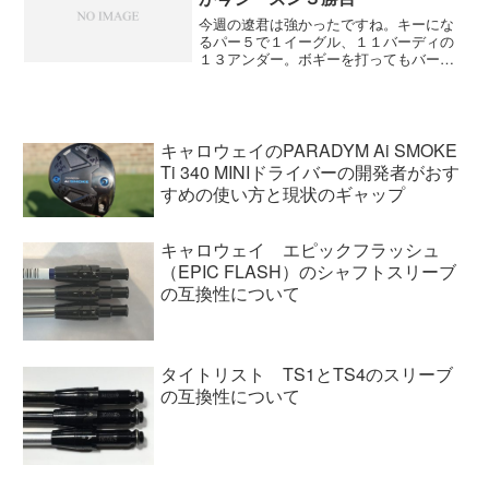
今週の遼君は強かったですね。キーにな
るパー５で１イーグル、１１バーディの
１３アンダー。ボギーを打ってもバーデ
ィを取り返す。 最終日はピンポジショ
ンが厳しくて各選手が苦しんでいました
ね。２位以下が崩れて１位の遼君がスコ
ア伸ばしたのだからどうし...
キャロウェイのPARADYM Ai SMOKE
Ti 340 MINIドライバーの開発者がおす
すめの使い方と現状のギャップ
キャロウェイ エピックフラッシュ
（EPIC FLASH）のシャフトスリーブ
の互換性について
タイトリスト TS1とTS4のスリーブ
の互換性について