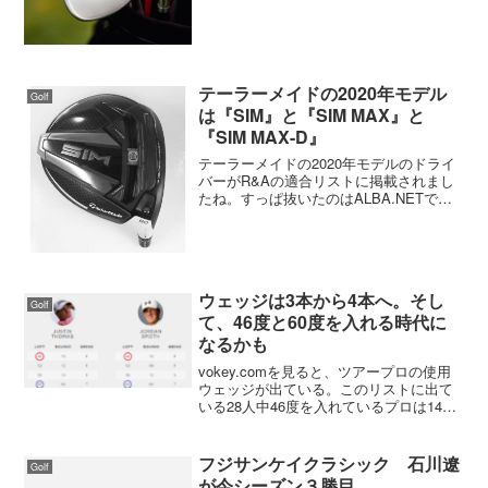
なバックフェースデザインになっていま
す。SM6、SM7の流れはやめたのです
ね。SM6から採用していた『狙い通りの
飛...
テーラーメイドの2020年モデル
Golf
は『SIM』と『SIM MAX』と
『SIM MAX-D』
テーラーメイドの2020年モデルのドライ
バーがR&Aの適合リストに掲載されまし
たね。すっぱ抜いたのはALBA.NETでし
た。こちらの記事を見るとコリン・モリ
カワやマシュー・ウルフはすでにテスト
段階に入っているようです。テーラーメ
イドの契約プ...
ウェッジは3本から4本へ。そし
Golf
て、46度と60度を入れる時代に
なるかも
vokey.comを見ると、ツアープロの使用
ウェッジが出ている。このリストに出て
いる28人中46度を入れているプロは14
人、60度を入れているプロは22人。46度
と60度の両方を入れているプロは11人い
ました。46度を入れるということはピ
フジサンケイクラシック 石川遼
Golf
ッ...
が今シーズン３勝目