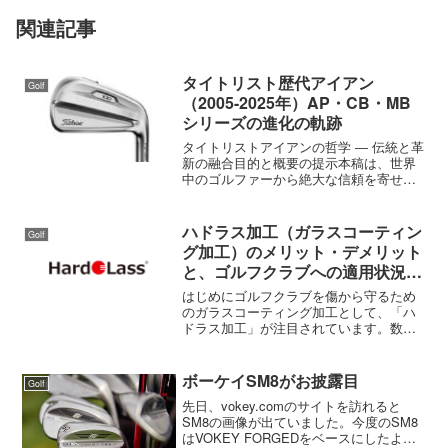
関連記事
タイトリスト歴代アイアン
Golf
（2005-2025年）AP・CB・MB
シリーズの進化の軌跡
タイトリストアイアンの哲学 ― 伝統と革
新の融合目的と概要の提示本稿は、世界
中のゴルファーから絶大な信頼を寄せら
れるブランド、タイトリストが2005年か
ら2025年にかけて世に送り出した主要ア
イアンシリーズ、すなわち
ハドラス加工（ガラスコーティン
Golf
AP（Advanced ...
グ加工）のメリット・デメリット
と、ゴルフクラブへの適用状況に
関するレポート
はじめにゴルフクラブを傷から守るため
のガラスコーティング加工として、「ハ
ドラス加工」が注目されています。数年
前から、ハドラス加工を施したゴルフク
ラブが増えており、その効果や利点につ
いて話題になっています。しかし、ハド
ボーケイSM8がお披露目
Golf
ラス加工には注意点も多く...
先日、vokey.comのサイトを訪れると
SM8の画像が出ていました。今度のSM8
はVOKEY FORGEDをベースにしたよう