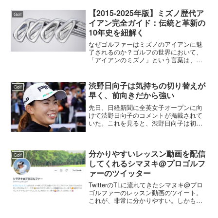
優しいというのが定説です。もちろん
ん、フェードからスライスでも9.5°を使
【2015-2025年版】ミズノ歴代ア
Golf
う人はたくさんい...
イアン完全ガイド：伝統と革新の
10年史を紐解く
なぜゴルファーはミズノのアイアンに魅
了されるのか？ゴルフの世界において、
「アイアンのミズノ」という言葉は、単
なるブランド名を超えた、品質と信頼の
証として深く浸透しています。タイガ
ー・ウッズやニック・ファルドといった
渋野日向子は気持ちの切り替えが
Golf
伝説的なプレーヤーから、現...
早く、前向きだから強い
先日、日経新聞に全英女子オープンに向
けて渋野日向子のコメントが掲載されて
いた。これを見ると、渋野日向子は初戦
のアースモンダミンカップを予選落ちし
て落ち込んだが「寝たらなおった」と気
持ちの切り替えが出来ていたようです。
分かりやすいレッスン動画を配信
本当はショックだと思うけ...
Golf
してくれるシマヌキ@プロゴルフ
ァーのツイッター
TwitterのTLに流れてきたシマヌキ@プロ
ゴルファーのレッスン動画のツイート。
これが、非常に分かりやすい。しかも、
ワンポイントというところがいいです。
アドレスについてのツイートですが、こ