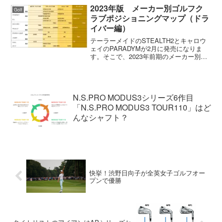
れは誰もが真似をしたほうがいいと思い
2023年版 メーカー別ゴルフク
Golf
ます。これは難...
ラブポジショニングマップ（ドラ
イバー編）
テーラーメイドのSTEALTH2とキャロウ
ェイのPARADYMが2月に発売になりま
す。そこで、2023年前期のメーカー別ゴ
ルフクラブポジショニングマップを作っ
てみました。このマップは私がクラブフ
ィッティングをするときにイメージして
いるもので...
N.S.PRO MODUS3シリーズ6作目
「N.S.PRO MODUS3 TOUR110」はど
んなシャフト？
快挙！渋野日向子が全英女子ゴルフオー
プンで優勝