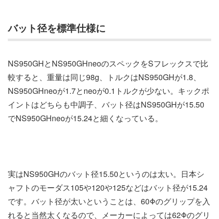
バット径を標準仕様に
NS950GHとNS950GHneoのスペックをSフレックスで比
較すると、重量は同じ98g、トルクはNS950GHが1.8、
NS950GHneoが1.7とneoが0.1トルクが少ない。キックポ
イントはどちらも中調子、バット径はNS950GHが15.50
でNS950GHneoが15.24と細くなっている。
実はNS950GHのバット径15.50というのは太い。日本シ
ャフトのモーダス105や120や125などはバット径が15.24
です。バット径が太いということは、60Φのグリップを入
れると当然太くなるので、メーカーによっては62Φのグリ