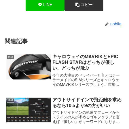
LINE
コピー
nobita
関連記事
キャロウェイのMAVRIKとEPIC
Golf
FLASH STARはどっちが優し
い、どっちが飛ぶ
今年の大注目のドライバーと言えばテー
ラーメイドのSIMシリーズとキャロウェ
イのMAVRIKシリーズでしょう。市場で
もこの2つのモデルが売上上位を占めてい
ます。前回はテーラーメイドのSIM MAX
について書いたので、今回はキャロウェ
アウトサイドインで飛距離を求め
Golf
イのMAV...
るなら10.5より9の方がいい
アウトサイドインの軌道でフェードから
スライスの人が求めるゴルフクラブと言
えば「優しい」がキーワードになりま
す。ロフトでいえば9.5よりも10.5の方が