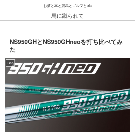
お酒と本と競馬とゴルフとetc
馬に蹴られて
NS950GHとNS950GHneoを打ち比べてみ
た
Golf