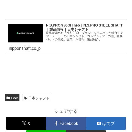
N.S.PRO 950GH neo｜N.S.PRO STEEL SHAFT
｜製品情報｜日本シャフト
世界が認めた「N.S.PRO」ブランドを生み出した総合シャ
フトメーカーの日本シャフト。ゴルフシャフトの他、金属
バットの製造。企業・IR情報、製品紹介。
nipponshaft.co.jp
Golf
日本シャフト
シェアする
X
Facebook
はてブ