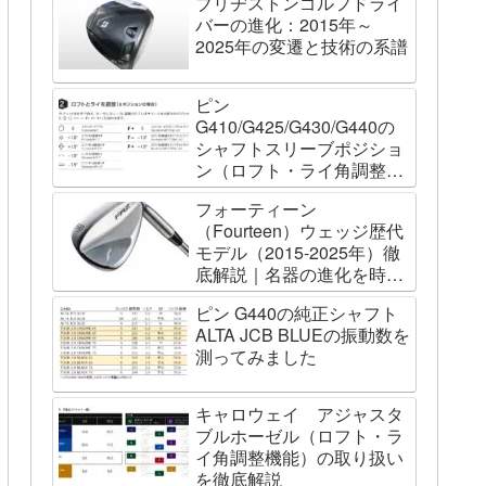
ブリヂストンゴルフドライ
バーの進化：2015年～
2025年の変遷と技術の系譜
ピン
G410/G425/G430/G440の
シャフトスリーブポジショ
ン（ロフト・ライ角調整機
能）について
フォーティーン
（Fourteen）ウェッジ歴代
モデル（2015-2025年）徹
底解説｜名器の進化を時系
列で辿る
ピン G440の純正シャフト
ALTA JCB BLUEの振動数を
測ってみました
キャロウェイ アジャスタ
ブルホーゼル（ロフト・ラ
イ角調整機能）の取り扱い
を徹底解説