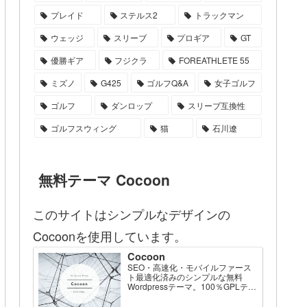
プレイド
ステルス2
トラックマン
ウェッジ
スリーブ
プロギア
GT
優勝ギア
フジクラ
FOREATHLETE 55
ミズノ
G425
ゴルフQ&A
女子ゴルフ
ゴルフ
ダンロップ
スリーブ互換性
ゴルフスウィング
猫
石川遼
無料テーマ Cocoon
このサイトはシンプルなデザインの
Cocoonを使用しています。
Cocoon
SEO・高速化・モバイルファース
ト最適化済みのシンプルな無料
Wordpressテーマ。100％GPLテー
マです。