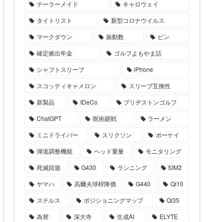
テーラーメイド
キャロウェイ
タイトリスト
新型コロナウイルス
マークダウン
振動数
ピン
確定拠出年金
ゴルフよもやま話
シャフトスリーブ
iPhone
スコッティキャメロン
スリーブ互換性
新製品
IDeCo
ブリヂストンゴルフ
ChatGPT
呪術廻戦
ラーメン
ミニドライバー
スリクソン
ボーケイ
弾道調整機能
ヘッド重量
モニタリング
死滅回遊
G430
ランニング
SIM2
ヤマハ
高爾夫球桿降價
G440
Qi10
ステルス
ポジショニングマップ
Qi35
為替
深大寺
生成AI
ELYTE