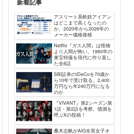
新着記事
アスリート系軟鉄アイアン
はどこまで高くなったの
か。2020年から2026年の
メーカー価格推移
Netflix『ガス人間』は怪物
より人間が怖い。1960年の
東宝特撮を現代に作り直し
た全8話
SBI証券のiDeCoを70歳か
ら10年で受け取る。2,400
万円なら年240万円になる
のか
『VIVANT』第2シーズン第
1話・第2話を考察。憶測を
呼ぶXの投稿！
桑木志帆がAIG全英女子オ