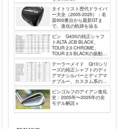
タイトリスト歴代ドライバ
ー大全（2005-2025）：名
器900番台から最新GTま
で、進化の軌跡を辿る
ピン G430の純正シャフ
トALTA JCB BLACK、
TOUR 2.0 CHROME、
TOUR 2.0 BLACKの振動数
を測ってみました
テーラーメイド Qi10シリ
ーズの純正シャフトのディ
アマナシルバーとディアマ
ナブルー、カスタム系の
SPEEDER NK BLACK、
ピンゴルフのアイアン進化
TOUR AD VF、Diamana
史：2005年〜2025年の全
WBの振動数を測ってみた
モデル解説ｖ