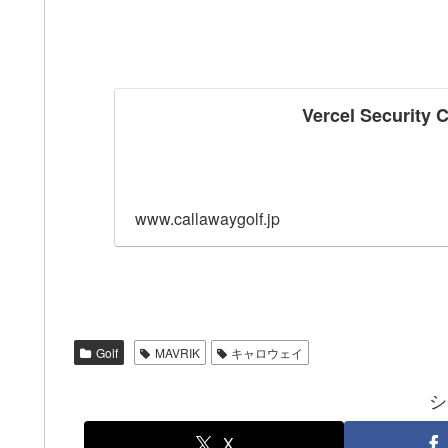
Vercel Security 
www.callawaygolf.jp
Golf
MAVRIK
キャロウェイ
シ
X