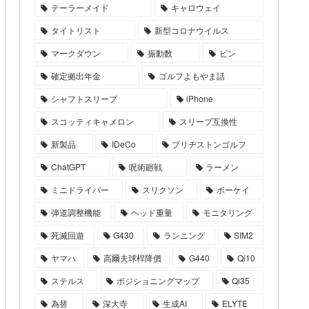
テーラーメイド
キャロウェイ
タイトリスト
新型コロナウイルス
マークダウン
振動数
ピン
確定拠出年金
ゴルフよもやま話
シャフトスリーブ
iPhone
スコッティキャメロン
スリーブ互換性
新製品
IDeCo
ブリヂストンゴルフ
ChatGPT
呪術廻戦
ラーメン
ミニドライバー
スリクソン
ボーケイ
弾道調整機能
ヘッド重量
モニタリング
死滅回遊
G430
ランニング
SIM2
ヤマハ
高爾夫球桿降價
G440
Qi10
ステルス
ポジショニングマップ
Qi35
為替
深大寺
生成AI
ELYTE