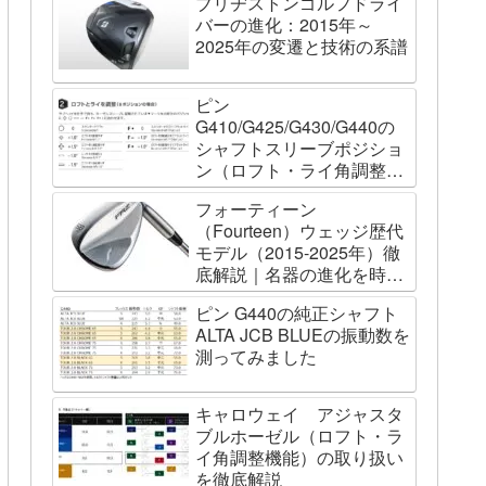
ブリヂストンゴルフドライ
バーの進化：2015年～
2025年の変遷と技術の系譜
ピン
G410/G425/G430/G440の
シャフトスリーブポジショ
ン（ロフト・ライ角調整機
能）について
フォーティーン
（Fourteen）ウェッジ歴代
モデル（2015-2025年）徹
底解説｜名器の進化を時系
列で辿る
ピン G440の純正シャフト
ALTA JCB BLUEの振動数を
測ってみました
キャロウェイ アジャスタ
ブルホーゼル（ロフト・ラ
イ角調整機能）の取り扱い
を徹底解説