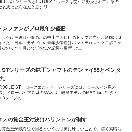
SELECTシリーズとFUTURAシリーズは交互に発売されているの
だと思ったらなんと新シリ...
ドンファンがプロ最年少優勝
シックは最終日が雨のため中止で３日目のトップに立った韓国出身
飾った。日本の男子プロの最年少優勝はバレステロスの２０歳７ヶ
なので５ヶ月とわずかだが記録を更新した。...
E STシリーズの純正シャフトのテンセイ55とベンタ
みた
ルROGUE ST（ローグエスティ）シリーズには、ロースピン系の
X、ドローバイアス系のMAX-D、軽量モデルのMAX fastの4タイ
く3タイプの...
クスの賞金王対決はハリントンが制す
の賞金王が最終組で回るというのは実に珍しいことで、凄く素晴ら