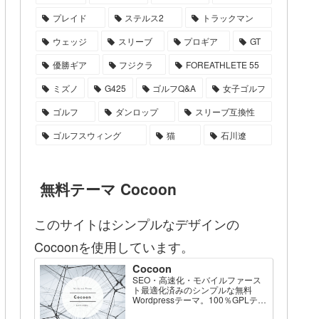
プレイド
ステルス2
トラックマン
ウェッジ
スリーブ
プロギア
GT
優勝ギア
フジクラ
FOREATHLETE 55
ミズノ
G425
ゴルフQ&A
女子ゴルフ
ゴルフ
ダンロップ
スリーブ互換性
ゴルフスウィング
猫
石川遼
無料テーマ Cocoon
このサイトはシンプルなデザインの
Cocoonを使用しています。
Cocoon
SEO・高速化・モバイルファース
ト最適化済みのシンプルな無料
Wordpressテーマ。100％GPLテー
マです。