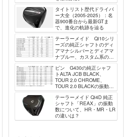
タイトリスト歴代ドライバ
ー大全（2005-2025）：名
器900番台から最新GTま
で、進化の軌跡を辿る
テーラーメイド Qi10シリ
ーズの純正シャフトのディ
アマナシルバーとディアマ
ナブルー、カスタム系の
SPEEDER NK BLACK、
ピン G430の純正シャフ
TOUR AD VF、Diamana
トALTA JCB BLACK、
WBの振動数を測ってみた
TOUR 2.0 CHROME、
TOUR 2.0 BLACKの振動数
を測ってみました
テーラーメイド Qi4D 純正
シャフト「REAX」の振動
数について、HR・MR・LR
の違いは？