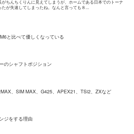
呉がちんちくりんに見えてしまうが、ホームである日本でのトーナ
たが失速してしまったね。なんと言っても８...
作M6と比べて優しくなっている
ーのシャフトポジション
X、SIM MAX、G425、APEX21、TSi2、ZXなど
ンジをする理由