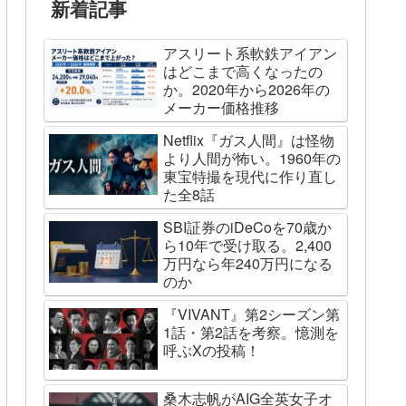
新着記事
アスリート系軟鉄アイアン
はどこまで高くなったの
か。2020年から2026年の
メーカー価格推移
Netflix『ガス人間』は怪物
より人間が怖い。1960年の
東宝特撮を現代に作り直し
た全8話
SBI証券のiDeCoを70歳か
ら10年で受け取る。2,400
万円なら年240万円になる
のか
『VIVANT』第2シーズン第
1話・第2話を考察。憶測を
呼ぶXの投稿！
桑木志帆がAIG全英女子オ