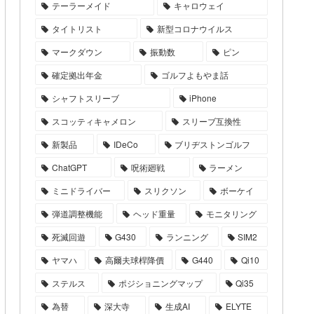
テーラーメイド
キャロウェイ
タイトリスト
新型コロナウイルス
マークダウン
振動数
ピン
確定拠出年金
ゴルフよもやま話
シャフトスリーブ
iPhone
スコッティキャメロン
スリーブ互換性
新製品
IDeCo
ブリヂストンゴルフ
ChatGPT
呪術廻戦
ラーメン
ミニドライバー
スリクソン
ボーケイ
弾道調整機能
ヘッド重量
モニタリング
死滅回遊
G430
ランニング
SIM2
ヤマハ
高爾夫球桿降價
G440
Qi10
ステルス
ポジショニングマップ
Qi35
為替
深大寺
生成AI
ELYTE