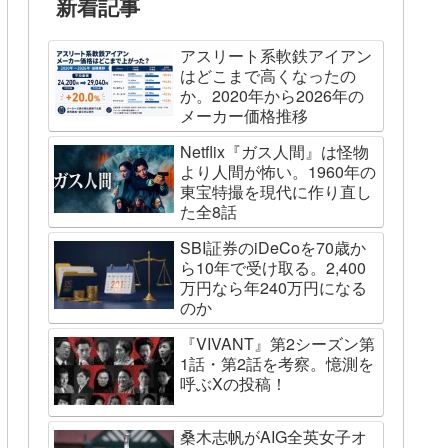
新着記事
アスリート系軟鉄アイアン
はどこまで高くなったの
か。2020年から2026年の
メーカー価格推移
Netflix『ガス人間』は怪物
より人間が怖い。1960年の
東宝特撮を現代に作り直し
た全8話
SBI証券のiDeCoを70歳か
ら10年で受け取る。2,400
万円なら年240万円になる
のか
『VIVANT』第2シーズン第
1話・第2話を考察。憶測を
呼ぶXの投稿！
桑木志帆がAIG全英女子オ