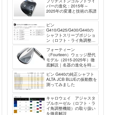
ブリヂストンゴルフドライ
バーの進化：2015年～
2025年の変遷と技術の系譜
ピン
G410/G425/G430/G440の
シャフトスリーブポジショ
ン（ロフト・ライ角調整機
能）について
フォーティーン
（Fourteen）ウェッジ歴代
モデル（2015-2025年）徹
底解説｜名器の進化を時系
列で辿る
ピン G440の純正シャフト
ALTA JCB BLUEの振動数を
測ってみました
キャロウェイ アジャスタ
ブルホーゼル（ロフト・ラ
イ角調整機能）の取り扱い
を徹底解説