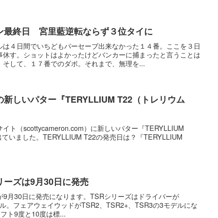
ン最終日 宮里藍逆転ならず３位タイに
ルは４日間でいちどもパーセーブ出来なかった１４番。ここを３日
事休す。ショットはよかったけどバンカーに捕まったと言うことは
そして、１７番でのダボ。それまで、無理を...
しいパター『TERYLLIUM T22（トレリウム
scottycameron.com）に新しいパター『TERYLLIUM
ていました。TERYLLIUM T22の発売日は？『TERYLLIUM
.
リーズは9月30日に発売
が9月30日に発売になります。TSRシリーズはドライバーが
モデル。フェアウェイウッドがTSR2、TSR2+、TSR3の3モデルにな
ト9度と10度は標...