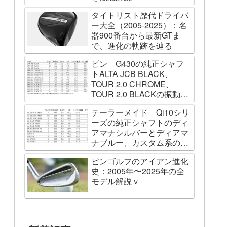
タイトリスト歴代ドライバ
ー大全（2005-2025）：名
器900番台から最新GTま
で、進化の軌跡を辿る
ピン G430の純正シャフ
トALTA JCB BLACK、
TOUR 2.0 CHROME、
TOUR 2.0 BLACKの振動数
を測ってみました
テーラーメイド Qi10シリ
ーズの純正シャフトのディ
アマナシルバーとディアマ
ナブルー、カスタム系の
SPEEDER NK BLACK、
ピンゴルフのアイアン進化
TOUR AD VF、Diamana
史：2005年〜2025年の全
WBの振動数を測ってみた
モデル解説ｖ