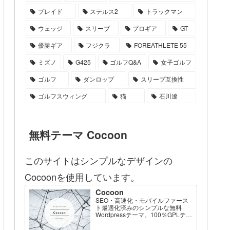
プレイド
ステルス2
トラックマン
ウェッジ
スリーブ
プロギア
GT
優勝ギア
フジクラ
FOREATHLETE 55
ミズノ
G425
ゴルフQ&A
女子ゴルフ
ゴルフ
ダンロップ
スリーブ互換性
ゴルフスウィング
猫
石川遼
無料テーマ Cocoon
このサイトはシンプルなデザインの
Cocoonを使用しています。
Cocoon
SEO・高速化・モバイルファース
ト最適化済みのシンプルな無料
Wordpressテーマ。100％GPLテー
マです。