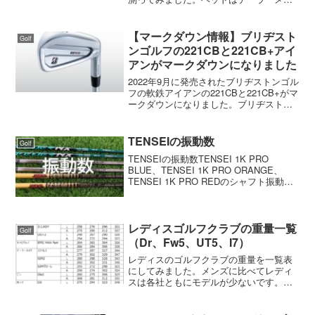
ドのQi10を使用しました。また、フェア
ウェイウッドの#5（Qi10 TOUR）用のシ
ャフトでも振動数を...
【マークダウン情報】ブリヂスト
Golf
ンゴルフの221CBと221CB+アイ
アンがマークダウンになりました
2022年9月に発売されたブリヂストンゴル
フの軟鉄アイアンの221CBと221CB+がマ
ークダウンになりました。ブリヂストン
ゴルフのクラブは2年周期でモデルチェン
ジしているので、次期モデルが9月頃の発
売に合わせてマークダウンになりまし
TENSEIの振動数
Golf
た。2...
TENSEIの振動数TENSEI 1K PRO
BLUE、TENSEI 1K PRO ORANGE、
TENSEI 1K PRO REDのシャフト振動数
を計測したのでまとめてみました。振動
数は1本だけ測定したもので数本測った平
均値ではありませ...
レディスゴルフクラブの重量一覧
Golf
（Dr、Fw5、UT5、I7）
レディスのゴルフクラブの重量を一覧表
にしてみました。メンズに比べてレディ
スは各社ともにモデルが少ないです。メ
ンズは、アベレージゴルファー向け、ア
スリートゴルファー向け、シニアゴルフ