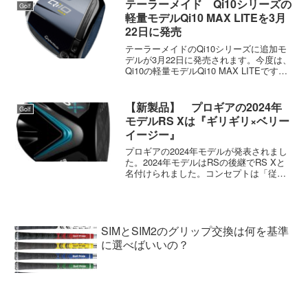
ァー向けなどでモデル分けしています
テーラーメイド Qi10シリーズの
Golf
が、レディスはテーラーメイ...
軽量モデルQi10 MAX LITEを3月
22日に発売
テーラーメイドのQi10シリーズに追加モ
デルが3月22日に発売されます。今度は、
Qi10の軽量モデルQi10 MAX LITEです。
慣性モーメントは10Kに満たない9Kです
が、サイズはQi10 MAXと同じなので曲が
らないドライバーです。Q...
【新製品】 プロギアの2024年
Golf
モデルRS Xは『ギリギリ×ベリー
イージー』
プロギアの2024年モデルが発表されまし
た。2024年モデルはRSの後継でRS Xと
名付けられました。コンセプトは「従来
品を上回る初速性能と強弾道にやさしさ
をプラス」で、キャッチコピーは『ギリ
ギリ×ベリーイージー』です。RS Xの発
売日は7...
SIMとSIM2のグリップ交換は何を基準
に選べばいいの？