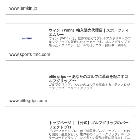
www.lamkin.jp
ウィン（Winn）輸入販売代理店｜スポーツティ
エムシー
ウィン（Winn）は、世界で初めてプレミアムポリマーのゴ
ルフグリップを製造したメーカーです。ゴルフグリップで
培ったテクノロジーは、今ではテニス・自転車・釣竿など
多くの分野に活用されています。
www.sports-tmc.com
elite grips 〜 あなたのゴルフに革命を起こすゴ
ルフグリップ 〜
ゴルフグリップ。あなたのゴルフを革命する、テクノロジ
ーグリップ。エリートグリップ。
www.elitegrips.com
トップページ｜ 【公式】ゴルフグリップのパー
フェクトプロ
「パーフェクトプロ」は「純国産ゴムグリップ」にこだわ
り開発・生産を行い、世界初の「カラーグリップ」や「カ
ラーコードグリップ」など多くの製品を世に送り出してき