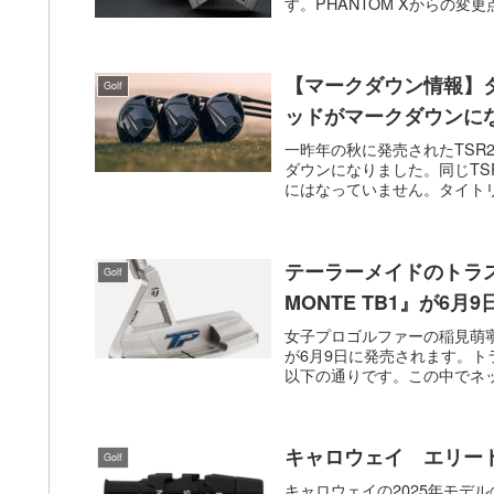
す。PHANTOM Xからの変更点.
【マークダウン情報】
Golf
ッドがマークダウンに
一昨年の秋に発売されたTSR
ダウンになりました。同じTSR
にはなっていません。タイトリ
テーラーメイドのトラスパ
Golf
MONTE TB1』が6月
女子プロゴルファーの稲見萌
が6月9日に発売されます。
以下の通りです。この中でネック
キャロウェイ エリート
Golf
キャロウェイの2025年モデ