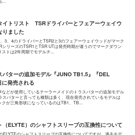
..
タイトリスト TSRドライバーとフェアーウェイウ
なりました
2、3、4のドライバーとTSR2と3のフェアーウェイウッドがマーク
シリーズのTSR1とTSR UTは発売時期が違うのでマークダウン
ストは2年周期でモデルチ...
ターの追加モデル『JUNO TB1.5』『DEL
9日に発売される
寧などが使用しているテーラーメイドのトラスパターの追加モデル
トラスパターと言っても種類は多く、現在発売されているモデルは
が三角形状になっているのはTB1、TB...
（ELYTE）のシャフトスリーブの互換性について
ルのELYTEのシャフトスリーブの互換性についてですが、過去モデ