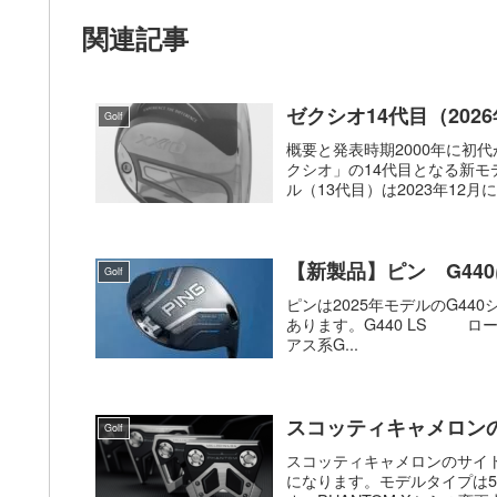
関連記事
ゼクシオ14代目（20
Golf
概要と発表時期2000年に初
クシオ」の14代目となる新モ
ル（13代目）は2023年12月
【新製品】ピン G44
Golf
ピンは2025年モデルのG44
あります。G440 LS ロー
アス系G...
スコッティキャメロンの2
Golf
スコッティキャメロンのサイトに
になります。モデルタイプは5、5.