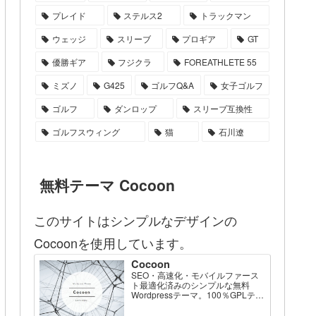
プレイド
ステルス2
トラックマン
ウェッジ
スリーブ
プロギア
GT
優勝ギア
フジクラ
FOREATHLETE 55
ミズノ
G425
ゴルフQ&A
女子ゴルフ
ゴルフ
ダンロップ
スリーブ互換性
ゴルフスウィング
猫
石川遼
無料テーマ Cocoon
このサイトはシンプルなデザインの
Cocoonを使用しています。
Cocoon
SEO・高速化・モバイルファース
ト最適化済みのシンプルな無料
Wordpressテーマ。100％GPLテー
マです。