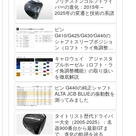
ブリヂストンゴルフドライ
バーの進化：2015年～
2025年の変遷と技術の系譜
ピン
G410/G425/G430/G440の
シャフトスリーブポジショ
ン（ロフト・ライ角調整機
能）について
キャロウェイ アジャスタ
ブルホーゼル（ロフト・ラ
イ角調整機能）の取り扱い
を徹底解説
ピン G440の純正シャフト
ALTA JCB BLUEの振動数を
測ってみました
タイトリスト歴代ドライバ
ー大全（2005-2025）：名
器900番台から最新GTま
で、進化の軌跡を辿る