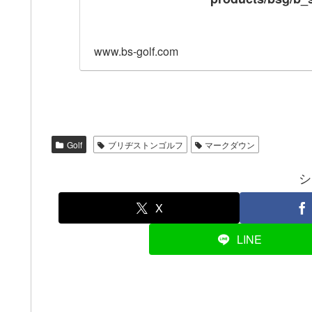
www.bs-golf.com
Golf
ブリヂストンゴルフ
マークダウン
シ
X
LINE