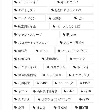
テーラーメイド
キャロウェイ
タイトリスト
新型コロナウイルス
マークダウン
振動数
ピン
確定拠出年金
ゴルフよもやま話
シャフトスリーブ
iPhone
スコッティキャメロン
スリーブ互換性
新製品
IDeCo
ブリヂストンゴルフ
ChatGPT
呪術廻戦
ラーメン
ミニドライバー
スリクソン
ボーケイ
弾道調整機能
ヘッド重量
モニタリング
死滅回遊
G430
ランニング
SIM2
ヤマハ
高爾夫球桿降價
G440
Qi10
ステルス
ポジショニングマップ
Qi35
為替
深大寺
生成AI
ELYTE