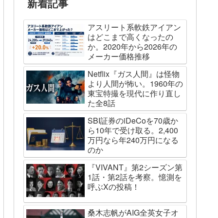
新着記事
アスリート系軟鉄アイアン
はどこまで高くなったの
か。2020年から2026年の
メーカー価格推移
Netflix『ガス人間』は怪物
より人間が怖い。1960年の
東宝特撮を現代に作り直し
た全8話
SBI証券のiDeCoを70歳か
ら10年で受け取る。2,400
万円なら年240万円になる
のか
『VIVANT』第2シーズン第
1話・第2話を考察。憶測を
呼ぶXの投稿！
桑木志帆がAIG全英女子オ