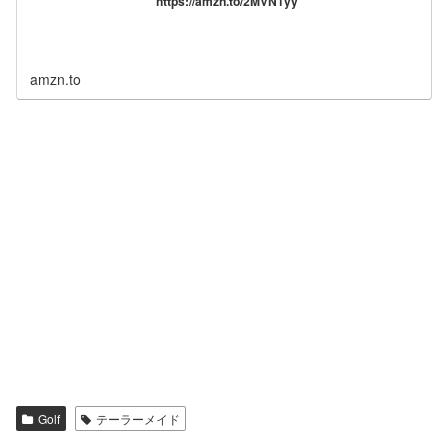
https://amzn.to/2MVN1yy
amzn.to
Golf
テーラーメイド