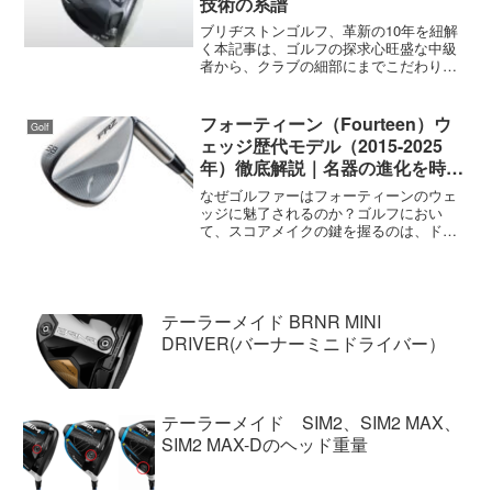
技術の系譜
ブリヂストンゴルフ、革新の10年を紐解
く本記事は、ゴルフの探求心旺盛な中級
者から、クラブの細部にまでこだわりを
持つ上級者、そしてギアの進化を追い続
けるマニアの方々を対象としています。
我々がこれから旅するのは、2015年から
フォーティーン（Fourteen）ウ
Golf
2025年という、...
ェッジ歴代モデル（2015-2025
年）徹底解説｜名器の進化を時系
列で辿る
なぜゴルファーはフォーティーンのウェ
ッジに魅了されるのか？ゴルフにおい
て、スコアメイクの鍵を握るのは、ドラ
イバーの飛距離でも、アイアンの正確性
だけでもない。最終的にスコアを決定づ
けるのは、グリーン周りの100ヤード以
内、特にアプローチやバン...
テーラーメイド BRNR MINI
DRIVER(バーナーミニドライバー）
テーラーメイド SIM2、SIM2 MAX、
SIM2 MAX-Dのヘッド重量