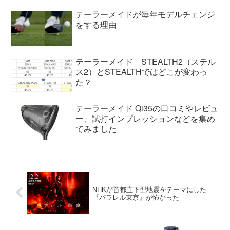
テーラーメイドが毎年モデルチェンジ
をする理由
テーラーメイド STEALTH2（ステル
ス2）とSTEALTHではどこが変わっ
た？
テーラーメイド Qi35の口コミやレビュ
ー、試打インプレッションなどを集め
てみました
NHKが首都直下型地震をテーマにした
『パラレル東京』が怖かった