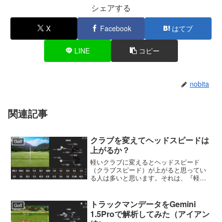
シェアする
X
Facebook
はてブ
LINE
コピー
nobita
関連記事
クラブを変えてヘッドスピードは
Golf
上がるか？
軽いクラブに変えるとヘッドスピード
（クラブスピード）が上がると思ってい
る人は多いと思います。それは、『軽い
＝速い』『重い＝遅い』というイメージ
は、物理学的や日常経験に基づいていま
す。例えば、軽いボールは投げると速く
トラックマンデータをGemini
Golf
飛び、重いホーガン投げの鉄...
1.5Proで解析してみた（アイアン