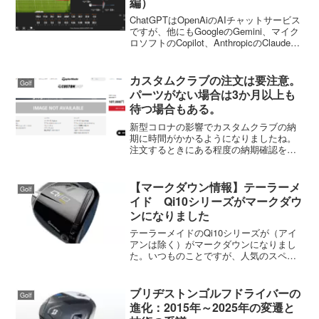
編）
ChatGPTはOpenAiのAIチャットサービス
ですが、他にもGoogleのGemini、マイク
ロソフトのCopilot、AnthropicのClaudeな
どが有名です。前回「トラックマンデー
タをChatGPTで解析してみた（アイアン
編）...
カスタムクラブの注文は要注意。
Golf
パーツがない場合は3か月以上も
待つ場合もある。
新型コロナの影響でカスタムクラブの納
期に時間がかかるようになりましたね。
注文するときにある程度の納期確認をし
ても、注文を入れるともっとズレると
か、納期未定とかあります。下のツイー
トにあるタイトリストは、昨年あたりか
【マークダウン情報】テーラーメ
Golf
ら納期がかなりかかるように...
イド Qi10シリーズがマークダウ
ンになりました
テーラーメイドのQi10シリーズが（アイ
アンは除く）がマークダウンになりまし
た。いつものことですが、人気のスペッ
クは早めになくなると思います。特にカ
スタム系シャフト（TOUR AD VFなど）
のドライバーとフェアウェイウッド、純
ブリヂストンゴルフドライバーの
Golf
正シャフト（...
進化：2015年～2025年の変遷と