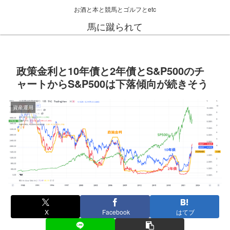
お酒と本と競馬とゴルフとetc
馬に蹴られて
政策金利と10年債と2年債とS&P500のチ
ャートからS&P500は下落傾向が続きそう
資産運用
X
Facebook
はてブ