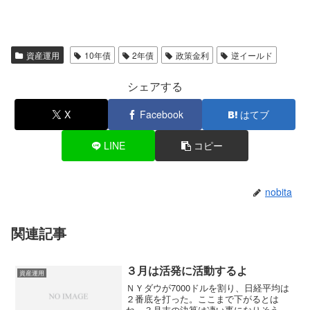
資産運用
10年債
2年債
政策金利
逆イールド
シェアする
X
Facebook
はてブ
LINE
コピー
nobita
関連記事
３月は活発に活動するよ
資産運用
ＮＹダウが7000ドルを割り、日経平均は
２番底を打った。ここまで下がるとは
ね。３月末の決算は凄い事になりそうだ