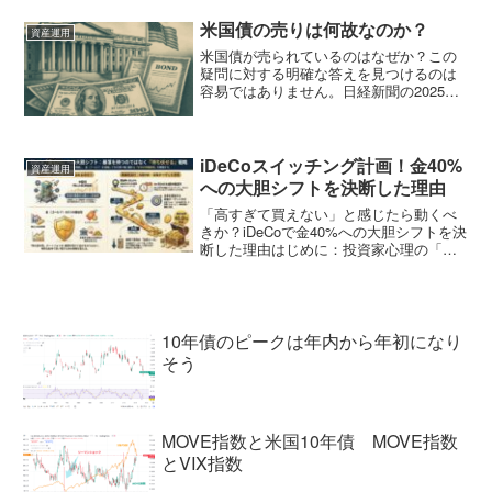
思ったので、これを参考に年末から来年
にかけての動きを楽観的に妄想してみま
米国債の売りは何故なのか？
資産運用
す。私は英語が...
米国債が売られているのはなぜか？この
疑問に対する明確な答えを見つけるのは
容易ではありません。日経新聞の2025年4
月18日の記事でも、その背景にある複雑
な要因が示唆されています。2025年4月、
トランプ大統領の関税ショックをきっか
けに米国債...
iDeCoスイッチング計画！金40%
資産運用
への大胆シフトを決断した理由
「高すぎて買えない」と感じたら動くべ
きか？iDeCoで金40%への大胆シフトを決
断した理由はじめに：投資家心理の「違
和感」を行動に変える2025年に入り、私
は自分のiDeCo（個人型確定拠出年金）に
おいて、かなり大胆な決断を下しまし
た。それ...
10年債のピークは年内から年初になり
そう
MOVE指数と米国10年債 MOVE指数
とVIX指数