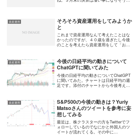
けど、それまでに株価は上がるような気
配が・・・。 昨年の１１月から信用取
引を始めたけど上手く回らなくて含み損
を抱える始末だが、それ...
そろそろ資産運用をしてみようか
資産運用
と
これまで資産運用なんて考えたことはな
かったのですが、４０歳を過ぎたし今後
のことを考えたら資産運用をして「お金
に困らない老後を」なんて考えたりし
て・・・。 資産運用と言っても株式投
資、投資信託、外貨預金ほかいろいろあ
今後の日経平均の動きについて
資産運用
るみたいですが、とりあえず...
ChatGPTに聞いてみた
今後の日経平均の動きについてChatGPT
に聞いてみた。チャートは日経平均の週
足です。添付のチャートから今後考えら
れることを答えてください<response>##
🗒️ Answer添付のチャートは、NIKKEI
225 FUTURESの1...
S&P500の今後の動きは？Yuriy
資産運用
Matsoさんのツイートを参考に妄
想してみる
最近は、株クラスターの方をTwitterでフ
ォローしているのでなにかと外国人のツ
イートが流れてくる。その中に
@yuriymatsoさんのツイートが面白いと