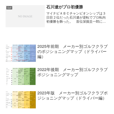
た。1982年の創業以来、創業者イリー・
リーブス・キャロウェイが掲げた哲学
石川遼がプロ初優勝
Golf
は、今日の製品開発に...
マイナビＡＢＣチャンピオンシップは３
日目２位だった石川遼が逆転でプロ転向
初優勝を飾った。 首位深掘圭一郎に３
打差でスタートした石川遼は１５番でグ
リーン奥からのアプローチを見事に寄せ
てバーディにし、首位に並び。１６番で
は長いバーディパットを決...
2025年前期 メーカー別ゴルフクラブ
のポジショニングマップ（ドライバー
編）
2022年後期 メーカー別ゴルフクラブ
ポジショニングマップ
2023年版 メーカー別ゴルフクラブポ
ジショニングマップ（ドライバー編）