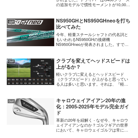
の追加モデルで慣性モーメントが10,000
越えの『G430 MAX 10K』と『G430
MAX 10K HL』、アイアンはツアーでプ
ロが使用中のマッスルバックの『...
NS950GHとNS950GHneoを打ち
Golf
比べてみた
今年、軽量スチールシャフトの代名詞と
もいわれるNS950GHの後継機
NS950GHneoが発表されました。すで
に、この秋発売の新アイアンには新しい
NS950GHneoを装着してくるメーカーが
多いです。キャロウェイのEPIC
クラブを変えてヘッドスピードは
Golf
FORGED S...
上がるか？
軽いクラブに変えるとヘッドスピード
（クラブスピード）が上がると思ってい
る人は多いと思います。それは、『軽い
＝速い』『重い＝遅い』というイメージ
は、物理学的や日常経験に基づいていま
す。例えば、軽いボールは投げると速く
キャロウェイアイアン20年の進
Golf
飛び、重いホーガン投げの鉄...
化：2005-2025年モデル完全ガイ
ド
革新の20年を紐解く - なぜ今、キャロウ
ェイアイアンなのか？ゴルフギアの世界
において、キャロウェイゴルフは常に
「革新」の代名詞であり続けてきまし