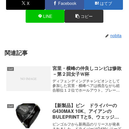
X
Facebook
はてブ
LINE
コピー
nobita
関連記事
宮里・横峰の仲良しコンビは惨敗
Golf
－第２回女子Ｗ杯
ディフェンディングチャンピオンとして
参加した宮里・横峰ペアは残念ながら総
合順位１２位でホールアウト。プレーを
見て思ったがあきらかな調整不足だろ
う。ディフェンディングチャンピオンと
して挑むには準備が足りなかった。日本
【新製品】ピン ドライバーの
Golf
代表として参加しているのだ...
G430MAX 10K、アイアンの
BULEPRINT TとS、ウェッジの
S159、パターのPLD、レディス
ピンゴルフから新商品のリリースが発表
用チッパーのChipRなど
されました。ドライバーはG430シリーズ