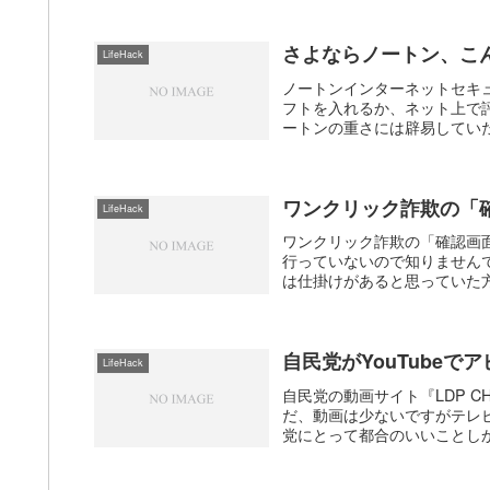
さよならノートン、こ
LifeHack
ノートンインターネットセキ
フトを入れるか、ネット上で
ートンの重さには辟易していた
ワンクリック詐欺の「
LifeHack
ワンクリック詐欺の「確認画
行っていないので知りません
は仕掛けがあると思っていた方
自民党がYouTubeで
LifeHack
自民党の動画サイト『LDP C
だ、動画は少ないですがテレ
党にとって都合のいいことしか