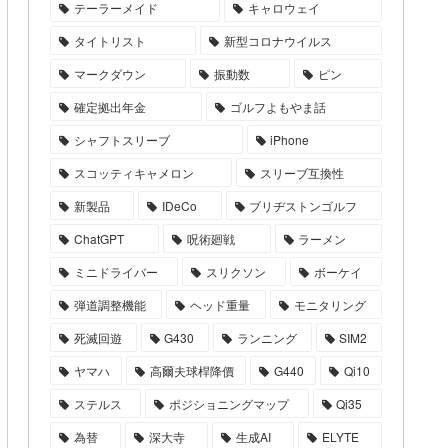
テーラーメイド
キャロウェイ
タイトリスト
新型コロナウイルス
マークダウン
振動数
ピン
確定拠出年金
ゴルフよもやま話
シャフトスリーブ
iPhone
スコッティキャメロン
スリーブ互換性
新製品
IDeCo
ブリヂストンゴルフ
ChatGPT
呪術廻戦
ラーメン
ミニドライバー
スリクソン
ボーケイ
弾道調整機能
ヘッド重量
モニタリング
死滅回遊
G430
ランニング
SIM2
ヤマハ
高爾夫球桿降價
G440
Qi10
ステルス
ポジショニングマップ
Qi35
為替
深大寺
生成AI
ELYTE