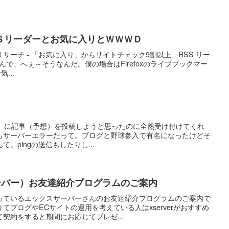
Ｓリーダーとお気に入りとＷＷＷＤ
m デイリーリサーチ - 「お気に入り」からサイトチェック9割以上、RSS リー
んで、へぇ～そうなんだ。僕の場合はFirefoxのライブブックマー
...
 bet.）に記事（予想）を投稿しようと思ったのに全然受け付けてくれ
もサーバーエラーだって。ブログと野球参入で有名になったけどそ
。pingの送信もしたりし...
スサーバー）お友達紹介プログラムのご案内
っているエックスサーバーさんのお友達紹介プログラムのご案内で
てブログやECサイトの運用を考えている人はxserverがおすすめ
契約をすると期間にお応じてプレゼ...