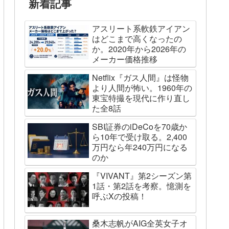
新着記事
アスリート系軟鉄アイアン
はどこまで高くなったの
か。2020年から2026年の
メーカー価格推移
Netflix『ガス人間』は怪物
より人間が怖い。1960年の
東宝特撮を現代に作り直し
た全8話
SBI証券のiDeCoを70歳か
ら10年で受け取る。2,400
万円なら年240万円になる
のか
『VIVANT』第2シーズン第
1話・第2話を考察。憶測を
呼ぶXの投稿！
桑木志帆がAIG全英女子オ