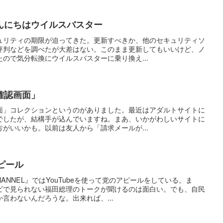
んにちはウイルスバスター
ュリティの期限が迫ってきた。更新すべきか、他のセキュリティソ
評判などを調べたが大差はない。このまま更新してもいいけど、ノ
ので気分転換にウイルスバスターに乗り換え...
確認画面」
面」コレクションというのがありました。最近はアダルトサイトに
でしたが、結構手が込んでいますね。まあ、いかがわしいサイトに
がいいかも。以前は友人から「請求メールが...
アピール
HANNEL』ではYouTubeを使って党のアピールをしている。ま
ビで見られない福田総理のトークが聞けるのは面白い。でも、自民
言わないんだろうな。出来れば、...