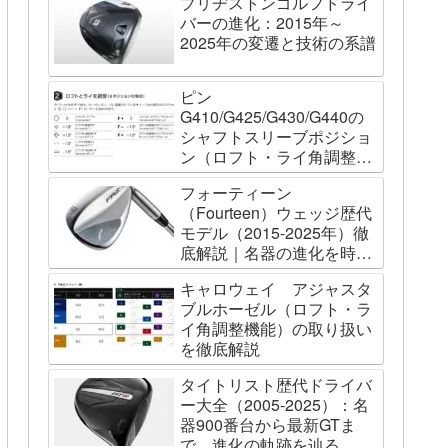
ブリヂストンゴルフドライ
バーの進化：2015年～
2025年の変遷と技術の系譜
ピン
G410/G425/G430/G440の
シャフトスリーブポジショ
ン（ロフト・ライ角調整機
能）について
フォーティーン
（Fourteen）ウェッジ歴代
モデル（2015-2025年）徹
底解説｜名器の進化を時系
列で辿る
キャロウェイ アジャスタ
ブルホーゼル（ロフト・ラ
イ角調整機能）の取り扱い
を徹底解説
タイトリスト歴代ドライバ
ー大全（2005-2025）：名
器900番台から最新GTま
で、進化の軌跡を辿る