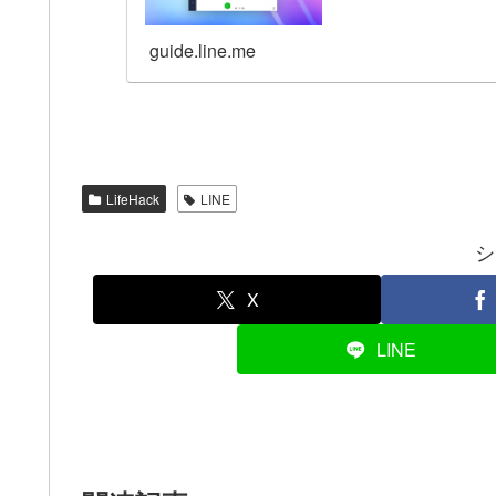
guide.line.me
LifeHack
LINE
シ
X
LINE