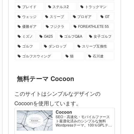
プレイド
ステルス2
トラックマン
ウェッジ
スリーブ
プロギア
GT
優勝ギア
フジクラ
FOREATHLETE 55
ミズノ
G425
ゴルフQ&A
女子ゴルフ
ゴルフ
ダンロップ
スリーブ互換性
ゴルフスウィング
猫
石川遼
無料テーマ Cocoon
このサイトはシンプルなデザインの
Cocoonを使用しています。
Cocoon
SEO・高速化・モバイルファース
ト最適化済みのシンプルな無料
Wordpressテーマ。100％GPLテー
マです。