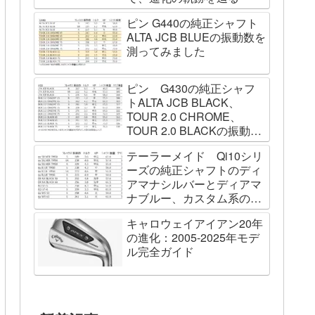
ピン G440の純正シャフト
ALTA JCB BLUEの振動数を
測ってみました
ピン G430の純正シャフ
トALTA JCB BLACK、
TOUR 2.0 CHROME、
TOUR 2.0 BLACKの振動数
を測ってみました
テーラーメイド Qi10シリ
ーズの純正シャフトのディ
アマナシルバーとディアマ
ナブルー、カスタム系の
SPEEDER NK BLACK、
キャロウェイアイアン20年
TOUR AD VF、Diamana
の進化：2005-2025年モデ
WBの振動数を測ってみた
ル完全ガイド