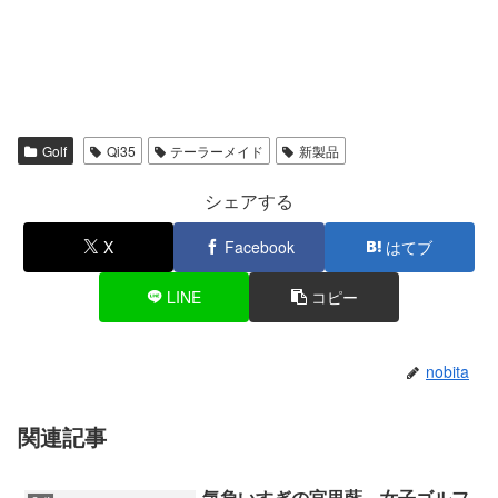
Golf
Qi35
テーラーメイド
新製品
シェアする
X
Facebook
はてブ
LINE
コピー
nobita
関連記事
気負いすぎの宮里藍－女子ゴルフ