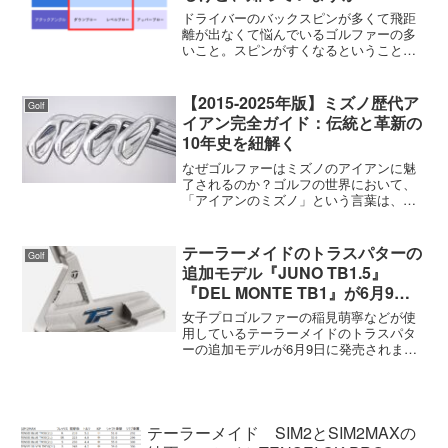
ドライバーのバックスピンが多くて飛距
離が出なくて悩んでいるゴルファーの多
いこと。スピンがすくなるということだ
けでロースピン系のヘッドを選んだり、
硬めのシャフトを選んだりしています
が、根本的に自分のスウィングやクラブ
【2015-2025年版】ミズノ歴代ア
Golf
の軌道がわかっていますか？...
イアン完全ガイド：伝統と革新の
10年史を紐解く
なぜゴルファーはミズノのアイアンに魅
了されるのか？ゴルフの世界において、
「アイアンのミズノ」という言葉は、単
なるブランド名を超えた、品質と信頼の
証として深く浸透しています。タイガ
ー・ウッズやニック・ファルドといった
テーラーメイドのトラスパターの
Golf
伝説的なプレーヤーから、現...
追加モデル『JUNO TB1.5』
『DEL MONTE TB1』が6月9日
に発売される
女子プロゴルファーの稲見萌寧などが使
用しているテーラーメイドのトラスパタ
ーの追加モデルが6月9日に発売されま
す。トラスパターと言っても種類は多
く、現在発売されているモデルは以下の
通りです。この中でネックが三角形状に
なっているのはTB1、TB...
テーラーメイド SIM2とSIM2MAXの