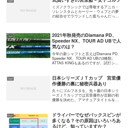
Golf
ミズノクラシックでは尊敬するアニカ・
ソレンスタムとカーリー・ウェブとの夢
の組合せでラウンドした藍ちゃんだった
がちょっと気負っていたようだね。ショ
ットはまずまずのようだけど短いパット
を外し宮里らしくなかった。これで、目
が覚めれば明日はいいゴル...
2021年秋発売のDiamana PD、
Golf
Speeder NX、TOUR AD UBで人
気なのは？
今年の新シャフトと言えばDiamana PD、
Speeder NX、TOUR AD UBの3種類。
ATTAS KINGもあるのですが、試打シャ
フトがないのと問い合わせは全くないで
す。先の3種類の中ではSpeeder NXが一
番人気があり、実...
日本シリーズＪＴカップ 宮里優
Golf
作優勝の裏に秘密兵器あり
久々にゴルフネタを。先々週の日本シリ
ーズＪＴカップでは宮里優作が念願の初
優勝を決めた。アマチュアタイトルを総
ナメにし、鳴り物入りでプロ転向して11
年。勝てないのが不思議なくらいだっ
た。いつ勝ってもおかしくない技術の持
ドライバーでなぜバックスピンが
Golf
ち主だったのに優勝がかか...
多くなる？その原因はいろいろあ
るけど、知っていますか？