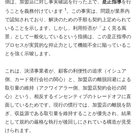
側は、加盟店に対し事実確認を行った上で、
是正指導
を行
1
うことを義務付けています
。この事実は、問題が業界内
で認知されており、解決のための手順も契約上定められて
いることを示します。しかし、利用拒否が「よく見る風
景」として一般化しているという指摘は、この是正指導の
プロセスが実質的な抑止力として機能不全に陥っているこ
とを強く示唆します。
これは、決済事業者が、顧客の利便性の追求（イシュア
側、カード発行会社の関心）と、加盟店の離脱回避による
取引量の維持（アクワイアラー側、加盟店契約会社の関
心）という、相反するインセンティブのトレードオフに直
面しているためです。現行の慣行では、加盟店の離脱を防
ぎ、収益源である取引量を維持することが優先され、結果
として規約の厳格な執行が後回しにされている構造が見受
けられます。