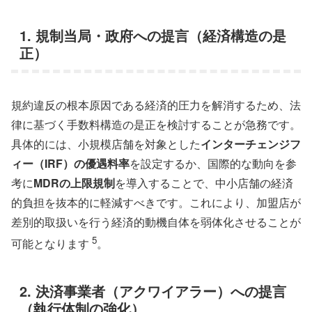
1. 規制当局・政府への提言（経済構造の是
正）
規約違反の根本原因である経済的圧力を解消するため、法
律に基づく手数料構造の是正を検討することが急務です。
具体的には、小規模店舗を対象とした
インターチェンジフ
ィー（IRF）の優遇料率
を設定するか、国際的な動向を参
考に
MDRの上限規制
を導入することで、中小店舗の経済
的負担を抜本的に軽減すべきです。これにより、加盟店が
差別的取扱いを行う経済的動機自体を弱体化させることが
5
可能となります
。
2. 決済事業者（アクワイアラー）への提言
（執行体制の強化）