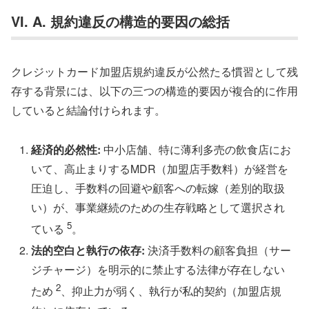
VI. A. 規約違反の構造的要因の総括
クレジットカード加盟店規約違反が公然たる慣習として残
存する背景には、以下の三つの構造的要因が複合的に作用
していると結論付けられます。
経済的必然性:
中小店舗、特に薄利多売の飲食店にお
いて、高止まりするMDR（加盟店手数料）が経営を
圧迫し、手数料の回避や顧客への転嫁（差別的取扱
い）が、事業継続のための生存戦略として選択され
5
ている
。
法的空白と執行の依存:
決済手数料の顧客負担（サー
ジチャージ）を明示的に禁止する法律が存在しない
2
ため
、抑止力が弱く、執行が私的契約（加盟店規