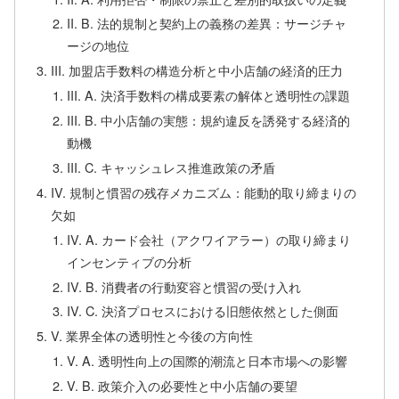
II. B. 法的規制と契約上の義務の差異：サージチャ
ージの地位
III. 加盟店手数料の構造分析と中小店舗の経済的圧力
III. A. 決済手数料の構成要素の解体と透明性の課題
III. B. 中小店舗の実態：規約違反を誘発する経済的
動機
III. C. キャッシュレス推進政策の矛盾
IV. 規制と慣習の残存メカニズム：能動的取り締まりの
欠如
IV. A. カード会社（アクワイアラー）の取り締まり
インセンティブの分析
IV. B. 消費者の行動変容と慣習の受け入れ
IV. C. 決済プロセスにおける旧態依然とした側面
V. 業界全体の透明性と今後の方向性
V. A. 透明性向上の国際的潮流と日本市場への影響
V. B. 政策介入の必要性と中小店舗の要望