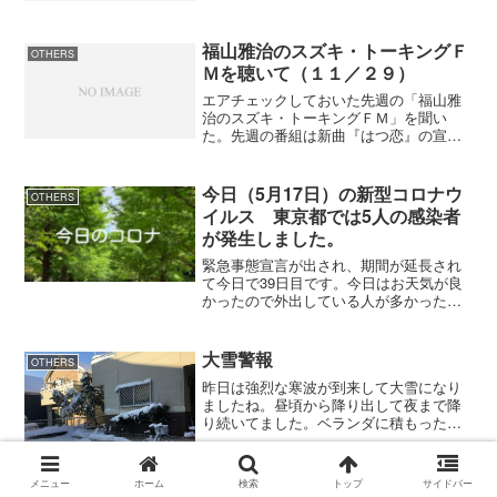
たが注射は痛くなく、さすがベテラン先
生と言った感じで。これで、インフルエ
ンザに掛からなければいい...
福山雅治のスズキ・トーキングＦ
OTHERS
Ｍを聴いて（１１／２９）
エアチェックしておいた先週の「福山雅
治のスズキ・トーキングＦＭ」を聞い
た。先週の番組は新曲『はつ恋』の宣伝
でしたね。東芝レグザのＣＭでおなじみ
の曲がようやくＣＤ化されたというとこ
ろかな。散々テレビＣＭで流してからＣ
今日（5月17日）の新型コロナウ
OTHERS
Ｄにするというのは上手いセ...
イルス 東京都では5人の感染者
が発生しました。
緊急事態宣言が出され、期間が延長され
て今日で39日目です。今日はお天気が良
かったので外出している人が多かったで
すね。走っていても多くジョガーとすれ
違いました(^^ゞ外に出ている人の多くは
この暑さの中でもマスクをしているとこ
大雪警報
OTHERS
ろを見ると、感染リ...
昨日は強烈な寒波が到来して大雪になり
ましたね。昼頃から降り出して夜まで降
り続いてました。ベランダに積もった雪
を測ったら17センチ。ベランダでこれだ
け積もったから実際は20センチは積もっ
たかも。 庭にあるトネリコやユーカリ
メニュー
ホーム
検索
トップ
サイドバー
は雪の重みで枝だがし...