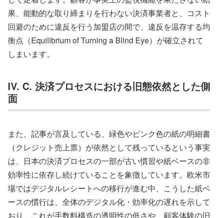
果、能動的な取り締まりを行わない決済事業者と、コスト
回避のために違反を行う加盟店の間で、違反を温存する均
衡点（Equilibrium of Turning a Blind Eye）が確立されて
しまいます。
IV. C. 決済プロセスにおける旧態依然とした側
面
また、記事が言及している、緑色やピンク色の紙の明細書
（クレジット売上票）が依然として残っているという事実
は、日本の決済プロセスの一部が古い慣習や紙ベースの非
効率性に依存し続けていることを象徴しています。欧米市
場ではデジタルレシートへの移行が進む中、こうした紙ベ
ースの慣行は、全体のデジタル化・効率化の遅れを示して
おり、これが手数料構造の透明性の低さや、顧客体験の旧