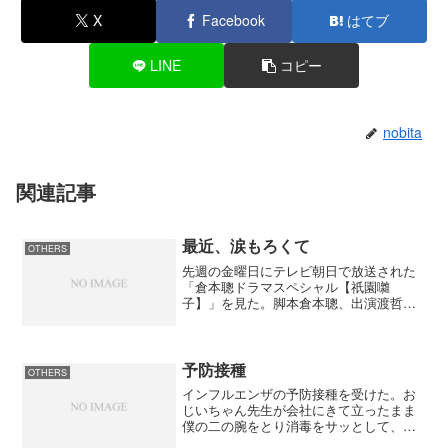
X
Facebook
はてブ
LINE
コピー
nobita
関連記事
最近、涙もろくて
OTHERS
先週の金曜日にテレビ朝日で放送された
「倉本聰ドラマスペシャル【祇園囃
子】」を見た。脚本倉本聰、出演渡哲
也、舘ひろし、十朱幸代、藤原紀香他、
豪華な顔ぶれに負けない内容だった。あ
らすじは公式サイトを見て頂ければわか
るので割愛させて頂くが、とにか...
予防接種
OTHERS
インフルエンザの予防接種を受けた。お
じいちゃん先生が会社にきて立ったまま
僕の二の腕をとり消毒をサッとして、い
きなりブスっと注射。一瞬の出来事でし