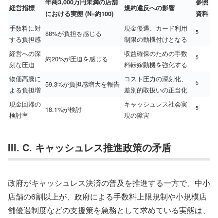
年商3,000万円未満の店舗
参照
経営指標
規約違反への影響
における実態 (N=約100)
資料
手数料に対
現金優遇、カード利用
5
88%が負担を感じる
する負担感
制限の動機付けとなる
経営への深
収益確保のための手数
5
約20%が圧迫を感じる
刻な圧迫
料転嫁動機を強化する
物価高騰に
コスト圧力の深刻化、
5
59.3%が負担感増大を報告
よる負担増
差別的取扱いの正当化
現金回帰の
キャッシュレス社会実
5
18.1%が検討
検討率
現の障害
III. C. キャッシュレス推進政策の矛盾
政府がキャッシュレス決済の普及を推進する一方で、中小
店舗の6割以上が、政府による手数料上限規制や小規模店
舗優遇制度などの支援策を急務として求めている実態は、