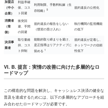
加盟店
利益率確
利用制限、手数料転嫁（生
保、コス
規約違反の公然化
（中小
5
存戦略）
ト回避
企業）
消費者
衝突回
規約違反の報告をしない
執行機関の監視機能
避、手間
（客
（慣習の受け入れ）
の低下
の回避
側）
能動的取り締まりを避け、
取引量維
規約違反が定着し、
決済事
是正指導はリアクティブに
持、コス
ネットワークの信頼
業者
1
ト抑制
性低下
留める
VI. B. 提言：実情の改善に向けた多層的なロ
ードマップ
この構造的な問題を解決し、キャッシュレス決済の健全な
普及を達成するためには、以下の多層的なアプローチを組
み合わせたロードマップが必要です。