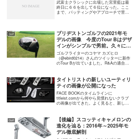
武富士クラシックに出場した宮里藍は最
終日に６６を出して６位になった。ここ
まで、パッティングやアプローチで苦し
んでいた宮里藍がようやくいいゴルフを
したね。アメリカの固いグリーンに手こ
ずっていたようだが、修正が出来たみた
いだ。ただ、フェアーウェ...
ブリヂストンゴルフの2021年モ
Golf
デルの画像 今度のTour Bはデザ
インがシンプルで男前。久々にマ
ッスルバックも登場。
ゴルフライターのコヤマ カズヒロ
（@ebird0214）さんのツイッターに新作
のTour Bが出ていました。R&Aの適合リ
ストには出ていないのでプロはまだ使っ
ていないのかも。ドライバーの画像を見
ると、ソールにはJGRに搭載していたの
タイトリストの新しいユーティリ
Golf
と同じC...
ティの画像が公開になった
FACE BOOKのタイムラインに
titleist.comから何やら見慣れないクラブ
の画像が出てきた。よく見ると、新しい
ユーティリティのようでした。マークダ
ウンが始まった818H1/H2の後継と思われ
るユーティリティとアイアン型ユーティ
【後編】スコッティキャメロンの
Golf
リテ...
進化を辿る：2016年～2025年モ
デル徹底解剖