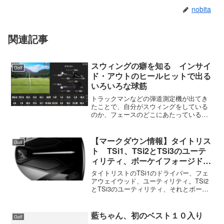
nobita
関連記事
スウィングの癖を知る インサイ
Golf
ド・アウトのヒールヒットで出る
いろいろな球筋
トラックマンなどの弾道測定機が出てき
たことで、自分がスウィングをしている
のか、フェースのどこにあたっているか
が知ることが出来るようになりました。
これまでは感覚に頼ることが多かったス
ウィングの癖などが明確にわかるように
【マークダウン情報】タイトリス
Golf
なりました。常々、フィッ...
ト TSi1、TSi2とTSi3のユーテ
ィリティ、ボーケイフォージドな
ど
タイトリストのTSi1のドライバー、フェ
アウェイウッド、ユーティリティ。TSi2
とTSi3のユーティリティ、それとボーケ
イフォージドがマークダウンになりまし
た。TSi1はVG3の後継モデルで軽量タイ
プです。アイテムはドライバー、フェア
藍ちゃん、初のベスト１０入り
Golf
ウェイ...