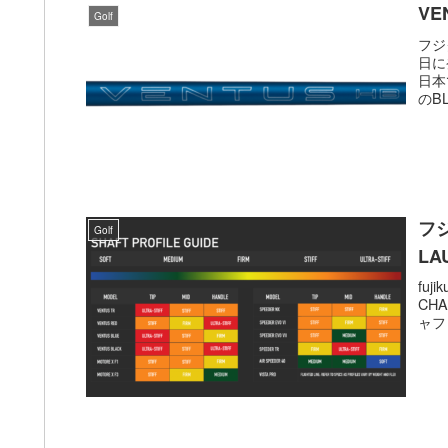
V
Golf
フジ
日に
日本
のB
フジ
Golf
LA
fuj
CH
ャフ