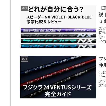
【
Golf
説｜
ミ
スピ
従来
とい
Tor
フ
Golf
使
1.
リー
グシ
ズ"