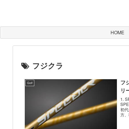
HOME
フジクラ
フジ
Golf
リ
1.
SP
初代
方、