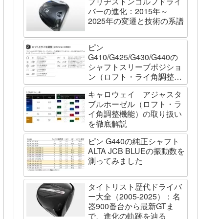
ブリヂストンゴルフドライ
バーの進化：2015年～
2025年の変遷と技術の系譜
ピン
G410/G425/G430/G440の
シャフトスリーブポジショ
ン（ロフト・ライ角調整機
能）について
キャロウェイ アジャスタ
ブルホーゼル（ロフト・ラ
イ角調整機能）の取り扱い
を徹底解説
ピン G440の純正シャフト
ALTA JCB BLUEの振動数を
測ってみました
タイトリスト歴代ドライバ
ー大全（2005-2025）：名
器900番台から最新GTま
で、進化の軌跡を辿る