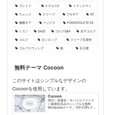
プレイド
ステルス2
トラックマン
ウェッジ
スリーブ
プロギア
GT
優勝ギア
フジクラ
FOREATHLETE 55
ミズノ
G425
ゴルフQ&A
女子ゴルフ
ゴルフ
ダンロップ
スリーブ互換性
ゴルフスウィング
猫
石川遼
無料テーマ Cocoon
このサイトはシンプルなデザインの
Cocoonを使用しています。
Cocoon
SEO・高速化・モバイルファース
ト最適化済みのシンプルな無料
Wordpressテーマ。100％GPLテー
マです。