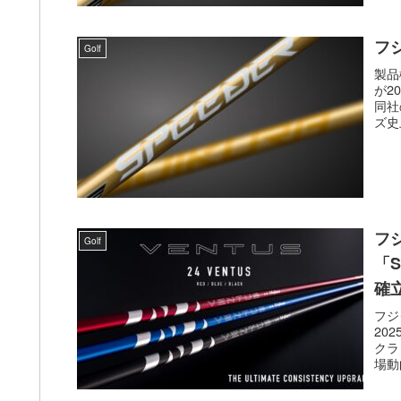
フジ
Golf
製品
が2
同社
ズ史
フ
Golf
「S
確
フジ
20
クラ
場動