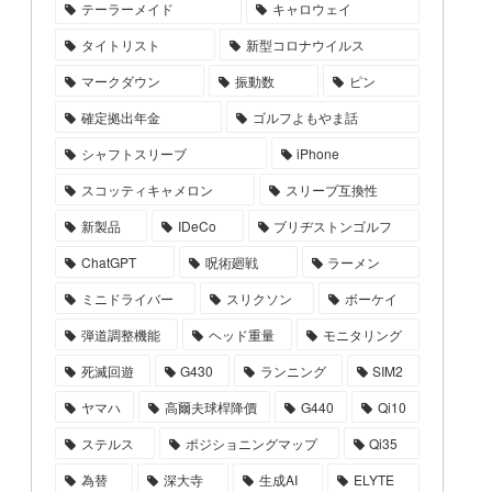
テーラーメイド
キャロウェイ
タイトリスト
新型コロナウイルス
マークダウン
振動数
ピン
確定拠出年金
ゴルフよもやま話
シャフトスリーブ
iPhone
スコッティキャメロン
スリーブ互換性
新製品
IDeCo
ブリヂストンゴルフ
ChatGPT
呪術廻戦
ラーメン
ミニドライバー
スリクソン
ボーケイ
弾道調整機能
ヘッド重量
モニタリング
死滅回遊
G430
ランニング
SIM2
ヤマハ
高爾夫球桿降價
G440
Qi10
ステルス
ポジショニングマップ
Qi35
為替
深大寺
生成AI
ELYTE