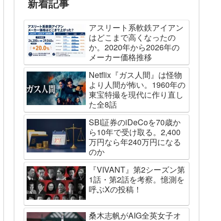
新着記事
アスリート系軟鉄アイアン
はどこまで高くなったの
か。2020年から2026年の
メーカー価格推移
Netflix『ガス人間』は怪物
より人間が怖い。1960年の
東宝特撮を現代に作り直し
た全8話
SBI証券のiDeCoを70歳か
ら10年で受け取る。2,400
万円なら年240万円になる
のか
『VIVANT』第2シーズン第
1話・第2話を考察。憶測を
呼ぶXの投稿！
桑木志帆がAIG全英女子オ