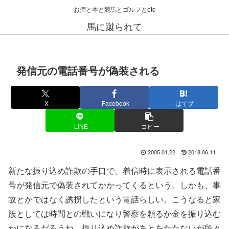
お酒と本と競馬とゴルフとetc
馬に蹴られて
発信元の電話番号が偽装される
X
Facebook
はてブ
LINE
コピー
2005.01.22
2018.06.11
新たな振り込め詐欺の手口で、着信時に表示される電話番
号が発信元で偽装されてかかってくるという。しかも、事
故とかではなく誘拐したという電話らしい。こうなると家
族としては時間との戦いになり警察を頼るか金を振り込む
かになるだろうね。振り込め詐欺があとをたたないが段々