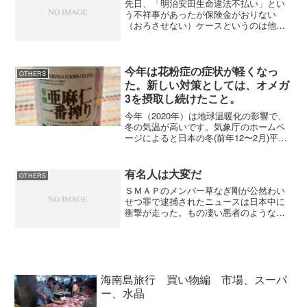
先日、「明治安田生命違法不払い」とい
う不祥事があったが保険金がおりない
（おろさせない）ケースというのは他社
でも多くあるのではないかな？と言うの
も日本の生命保険会社は加入者の割合に
対して保険料収入が多いと思う。最近は
外資の影響で保険の種類が見...
今年は花粉症の症状が軽くなっ
OTHERS
た。新しい対策としては、オメガ
3を摂取し続けたこと。
今年（2020年）は地球温暖化の影響で、
冬の気温が高いです。気象庁のホームペ
ージによると日本の冬(前年12〜2月)平均
気温偏差の経年変化（1898〜2020年）
2020年冬(前年12〜2月)の日本の平均気温
の基準値（1981〜2010年の3...
有名人は大変だ
OTHERS
ＳＭＡＰのメンバー草なぎ剛が公然わい
せつ罪で逮捕されたニュースは日本中に
衝撃が走った。もの凄い悪者のような取
り上げ方をメディアがしたものだから大
騒ぎになったが、お酒を飲み過ぎて気が
つけば裸になって騒いだだけ。これを、
容疑者、容疑者とテレビで...
海南島旅行 買い物編 市場、スーパ
ー、水晶