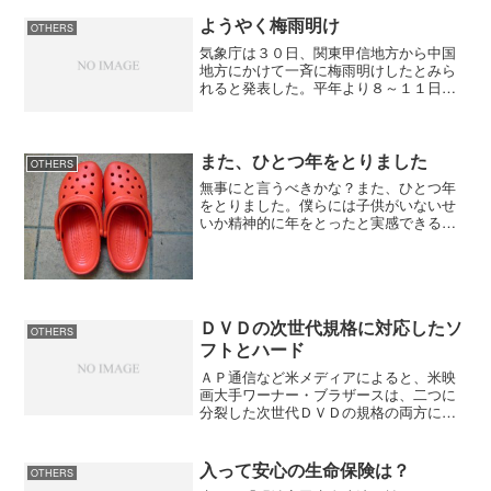
ようやく梅雨明け
OTHERS
気象庁は３０日、関東甲信地方から中国
地方にかけて一斉に梅雨明けしたとみら
れると発表した。平年より８～１１日遅
く、いずれも昨年より１２日遅い。これ
で東北地方と梅雨のない北海道を除き、
全国で梅雨明けした。MSN毎日インタラ
クティブ関東地方もよう...
また、ひとつ年をとりました
OTHERS
無事にと言うべきかな？また、ひとつ年
をとりました。僕らには子供がいないせ
いか精神的に年をとったと実感できるこ
とが少ないんですよね。肉体的には疲れ
やすくなったとか、老眼になったとか、
肌の張りが落ちてきたとかかな。それ
と、写真で自分の顔を見たと...
ＤＶＤの次世代規格に対応したソ
OTHERS
フトとハード
ＡＰ通信など米メディアによると、米映
画大手ワーナー・ブラザースは、二つに
分裂した次世代ＤＶＤの規格の両方に対
応したＤＶＤソフト「トータルＨＤ（高
品位）ディスク」を開発した。YOMIURI
ONLINE（読売新聞） 韓国LG電子は4
入って安心の生命保険は？
OTHERS
日、Blu...