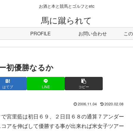
お酒と本と競馬とゴルフとetc
馬に蹴られて
PROFILE
お問い合わせ
この
ー初優勝なるか
はてブ
LINE
コピー
2006.11.04
2020.02.08
で宮里藍は初日６９、２日目６８の通算７アンダー
スコアを伸ばして優勝する事が出来れば米女子ツアー