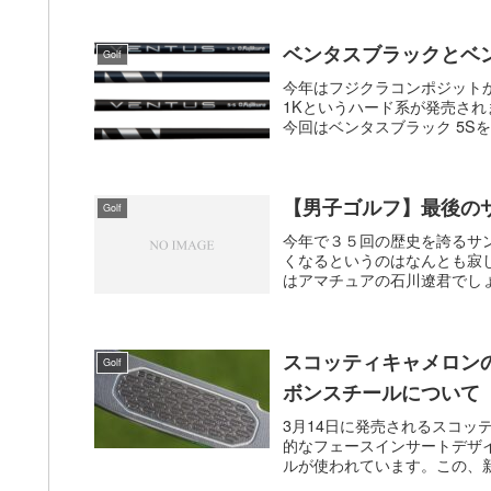
ベンタスブラックとベ
Golf
今年はフジクラコンポジット
1Kというハード系が発売され
今回はベンタスブラック 5Sを
【男子ゴルフ】最後の
Golf
今年で３５回の歴史を誇るサ
くなるというのはなんとも寂
はアマチュアの石川遼君でしょ
スコッティキャメロンの新
Golf
ボンスチールについて
3月14日に発売されるスコッテ
的なフェースインサートデザ
ルが使われています。この、新