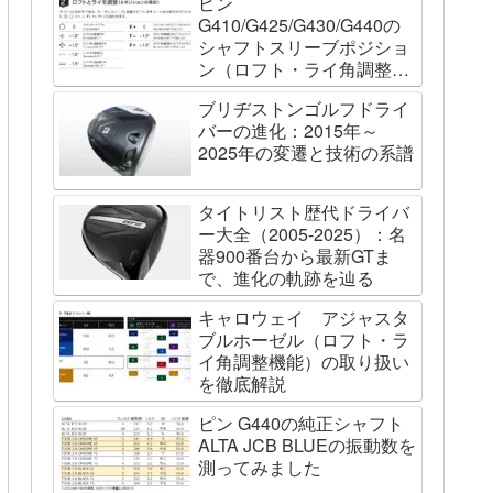
ピン
G410/G425/G430/G440の
シャフトスリーブポジショ
ン（ロフト・ライ角調整機
能）について
ブリヂストンゴルフドライ
バーの進化：2015年～
2025年の変遷と技術の系譜
タイトリスト歴代ドライバ
ー大全（2005-2025）：名
器900番台から最新GTま
で、進化の軌跡を辿る
キャロウェイ アジャスタ
ブルホーゼル（ロフト・ラ
イ角調整機能）の取り扱い
を徹底解説
ピン G440の純正シャフト
ALTA JCB BLUEの振動数を
測ってみました