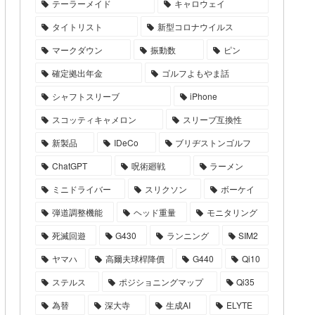
テーラーメイド
キャロウェイ
タイトリスト
新型コロナウイルス
マークダウン
振動数
ピン
確定拠出年金
ゴルフよもやま話
シャフトスリーブ
iPhone
スコッティキャメロン
スリーブ互換性
新製品
IDeCo
ブリヂストンゴルフ
ChatGPT
呪術廻戦
ラーメン
ミニドライバー
スリクソン
ボーケイ
弾道調整機能
ヘッド重量
モニタリング
死滅回遊
G430
ランニング
SIM2
ヤマハ
高爾夫球桿降價
G440
Qi10
ステルス
ポジショニングマップ
Qi35
為替
深大寺
生成AI
ELYTE