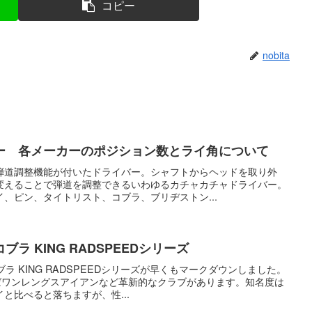
コピー
nobita
ー 各メーカーのポジション数とライ角について
弾道調整機能が付いたドライバー。シャフトからヘッドを取り外
変えることで弾道を調整できるいわゆるカチャカチャドライバー。
、ピン、タイトリスト、コブラ、ブリヂストン...
ラ KING RADSPEEDシリーズ
ラ KING RADSPEEDシリーズが早くもマークダウンしました。
えばワンレングスアイアンなど革新的なクラブがあります。知名度は
と比べると落ちますが、性...