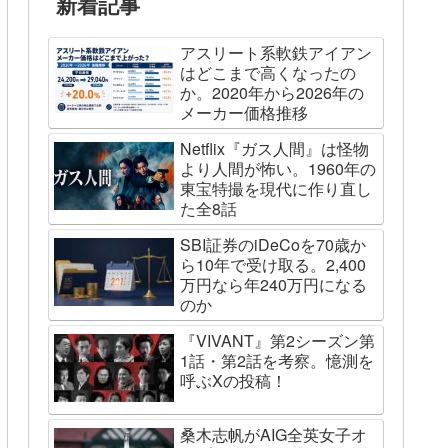
新着記事
アスリート系軟鉄アイアン
はどこまで高くなったの
か。2020年から2026年の
メーカー価格推移
Netflix『ガス人間』は怪物
より人間が怖い。1960年の
東宝特撮を現代に作り直し
た全8話
SBI証券のiDeCoを70歳か
ら10年で受け取る。2,400
万円なら年240万円になる
のか
『VIVANT』第2シーズン第
1話・第2話を考察。憶測を
呼ぶXの投稿！
桑木志帆がAIG全英女子オ