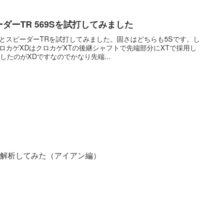
ーダーTR 569Sを試打してみました
とスピーダーTRを試打してみました。固さはどちらも5Sです。し
ロカゲXDはクロカゲXTの後継シャフトで先端部分にXTで採用し
したのがXDですなのでかなり先端...
Tで解析してみた（アイアン編）