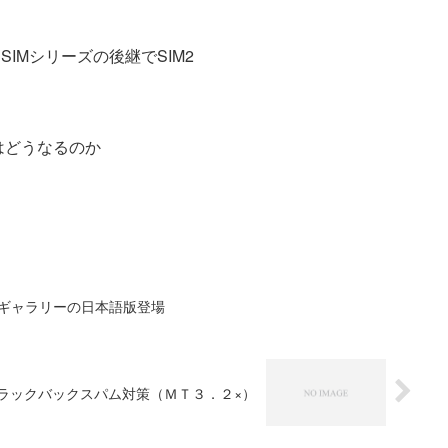
SIMシリーズの後継でSIM2
年はどうなるのか
供するギャラリーの日本語版登場
ラックバックスパム対策（ＭＴ３．２×）