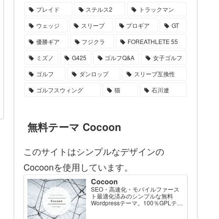
プレイド
ステルス2
トラックマン
ウェッジ
スリーブ
プロギア
GT
優勝ギア
フジクラ
FOREATHLETE 55
ミズノ
G425
ゴルフQ&A
女子ゴルフ
ゴルフ
ダンロップ
スリーブ互換性
ゴルフスウィング
猫
石川遼
無料テーマ Cocoon
このサイトはシンプルなデザインの
Cocoonを使用しています。
Cocoon
SEO・高速化・モバイルファース
ト最適化済みのシンプルな無料
Wordpressテーマ。100％GPLテー
マです。