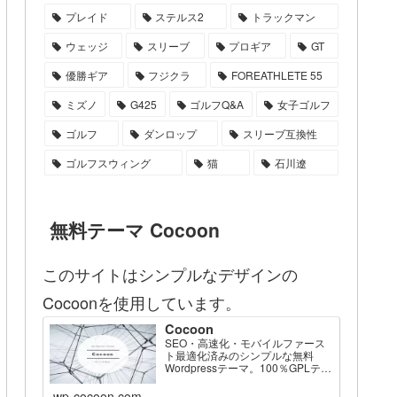
プレイド
ステルス2
トラックマン
ウェッジ
スリーブ
プロギア
GT
優勝ギア
フジクラ
FOREATHLETE 55
ミズノ
G425
ゴルフQ&A
女子ゴルフ
ゴルフ
ダンロップ
スリーブ互換性
ゴルフスウィング
猫
石川遼
無料テーマ Cocoon
このサイトはシンプルなデザインの
Cocoonを使用しています。
Cocoon
SEO・高速化・モバイルファース
ト最適化済みのシンプルな無料
Wordpressテーマ。100％GPLテー
マです。
wp-cocoon.com