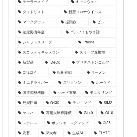
テーラーメイド
キャロウェイ
タイトリスト
新型コロナウイルス
マークダウン
振動数
ピン
確定拠出年金
ゴルフよもやま話
シャフトスリーブ
iPhone
スコッティキャメロン
スリーブ互換性
新製品
IDeCo
ブリヂストンゴルフ
ChatGPT
呪術廻戦
ラーメン
ミニドライバー
スリクソン
ボーケイ
弾道調整機能
ヘッド重量
モニタリング
死滅回遊
G430
ランニング
SIM2
ヤマハ
高爾夫球桿降價
G440
Qi10
ステルス
ポジショニングマップ
Qi35
為替
深大寺
生成AI
ELYTE