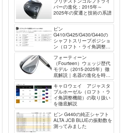
ブリヂストンゴルフドライ
バーの進化：2015年～
2025年の変遷と技術の系譜
ピン
G410/G425/G430/G440の
シャフトスリーブポジショ
ン（ロフト・ライ角調整機
能）について
フォーティーン
（Fourteen）ウェッジ歴代
モデル（2015-2025年）徹
底解説｜名器の進化を時系
列で辿る
キャロウェイ アジャスタ
ブルホーゼル（ロフト・ラ
イ角調整機能）の取り扱い
を徹底解説
ピン G440の純正シャフト
ALTA JCB BLUEの振動数を
測ってみました