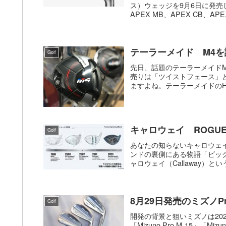
ス）ウェッジを9月6日に発売し
APEX MB、APEX CB、APE.
テーラーメイド M4
Golf
先日、話題のテーラーメイドM
売りは「ツイストフェース」
ますよね。テーラーメイドのH
キャロウェイ ROGUE
Golf
あなたの知らないキャロウェ
ンドの裏側にある物語「ビッ
ャロウェイ（Callaway）と
8月29日発売のミズノPr
Golf
開発の背景と狙いミズノは2025年
「Mizuno Pro M-15」「