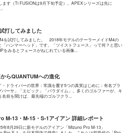
ます（Ti FUSIONは9月下旬予定）。APEXシリーズは先に
..
を試打してみました
4を試打してみました。 2018年モデルのテーラーメイドM4の
と「ハンマーヘッド」です。「ツイストフェース」って何？と思い
Pをみるとフェースがねじれている画像...
からQUANTUMへの進化
イ・ドライバーの世界：常識を覆す5つの真実はじめに：有名ブラ
グバーサ」「エピック」「パラダイム」。多くのゴルファーが、キ
いう名前を聞けば、最先端のゴルフクラ...
o M-13・M-15・S-1アイアン 詳細レポート
8月29日に新モデルのアイアン「Mizuno Pro M-13」
Mizuno Pro S-1」を日本国内で発売しました。これらは前世代の「Pro