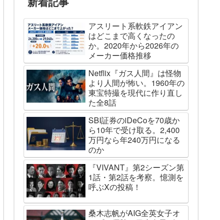
新着記事
アスリート系軟鉄アイアン
はどこまで高くなったの
か。2020年から2026年の
メーカー価格推移
Netflix『ガス人間』は怪物
より人間が怖い。1960年の
東宝特撮を現代に作り直し
た全8話
SBI証券のiDeCoを70歳か
ら10年で受け取る。2,400
万円なら年240万円になる
のか
『VIVANT』第2シーズン第
1話・第2話を考察。憶測を
呼ぶXの投稿！
桑木志帆がAIG全英女子オ