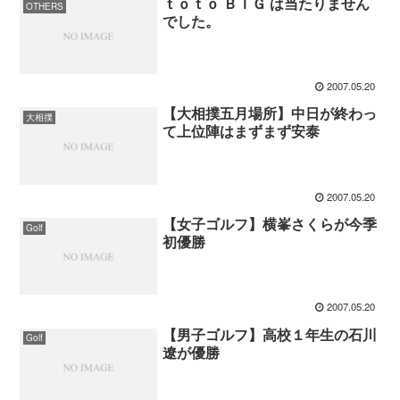
ｔｏｔｏ ＢＩＧ は当たりません
OTHERS
でした。
2007.05.20
【大相撲五月場所】中日が終わっ
大相撲
て上位陣はまずまず安泰
2007.05.20
【女子ゴルフ】横峯さくらが今季
Golf
初優勝
2007.05.20
【男子ゴルフ】高校１年生の石川
Golf
遼が優勝