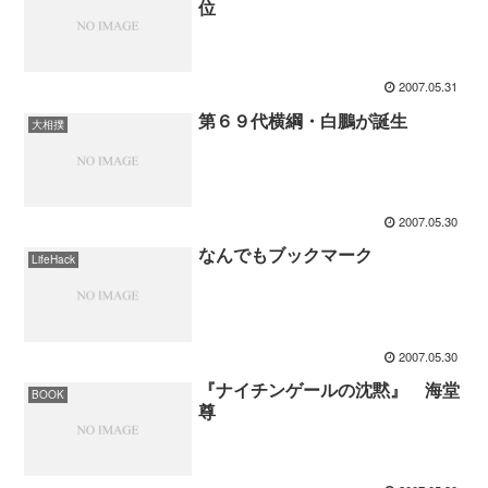
位
2007.05.31
第６９代横綱・白鵬が誕生
大相撲
2007.05.30
なんでもブックマーク
LifeHack
2007.05.30
『ナイチンゲールの沈黙』 海堂
BOOK
尊