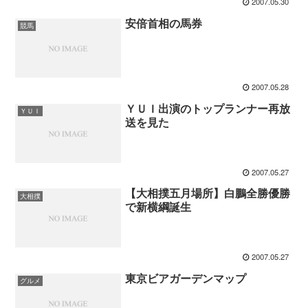
2007.05.30
安倍首相の馬券
競馬
2007.05.28
ＹＵＩ出演のトップランナー再放
ＹＵＩ
送を見た
2007.05.27
【大相撲五月場所】白鵬全勝優勝
大相撲
で新横綱誕生
2007.05.27
東京ビアガーデンマップ
グルメ