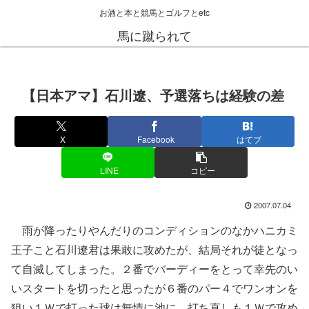
お酒と本と競馬とゴルフとetc
馬に蹴られて
【日本アマ】石川遼、予選落ちは経験の差
X
Facebook
はてブ
LINE
コピー
2007.07.04
雨が降ったりやんだりのコンディションのなかハニカミ
王子こと石川遼君は果敢に攻めたが、結局それが徒となっ
て自滅してしまった。２番でバーディーをとって幸先のい
いスタートを切ったと思ったが６番のパー４でワンオンを
狙い１Ｗで打った球は無情に池に。打ち直しも１Ｗで攻め