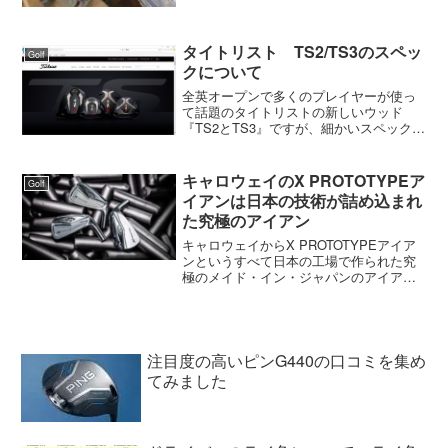
ラブを目指して設計されているだけあっ
て左に行かないクラブでした。おかげで
全然つか...
タイトリスト TS2/TS3のスペッ
Golf
クについて
全英オープンで多くのプレイヤーが使っ
て話題のタイトリストの新しいウッド
『TS2とTS3』ですが、細かいスペックは
未だに公表されていません。TS2とTS3
ドライバーは両方とも460ccALBA Netの
ギアコラムでは「タイトリストの挑戦
キャロウェイのX PROTOTYPEア
Golf
状。...
イアンは日本の技術が詰め込まれ
た究極のアイアン
キャロウェイからX PROTOTYPEアイア
ンというすべて日本の工場で作られた究
極のメイド・イン・ジャパンのアイアン
がキャロウェイのオンライサイト限定で
発売されました。その、X PROTOTYPE
アイアンが出来るまでの経緯がキャロウ
ェイのサ...
注目度の高いピンG440の口コミを集め
てみました