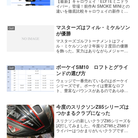
【最新】キャロウェイ「ELYTEミニドラ
イバー」登場！前作Ai SMOKE MINIとの
違いを徹底比較キャロウェイの新作ミニ
ドライバー「ELYTE MINI」が2024年4月
18日に発売！キャロウェイの最新ミニド
ライバー「ELYTE MIN...
マスターズはフィル・ミケルソン
Golf
が優勝
マスターズゴルフトーナメントはフィ
ル・ミケルソンが２年振り２度目の優勝
を飾った。実力はありながらメジャータ
イトルに手が届かなかった男が２００４
年にマスターズに優勝すると翌年は全米
プロに優勝、そして今回のマスターズで
ボーケイSM10 ロフトとグライ
Golf
メジャー３勝となった。新聞...
ンドの選び方
ウェッジで一番売れているのはボーケイ
シリーズです。ボーケイは豊富なロフ
ト、豊富なバウンスがあるのであらゆる
ショットに対応できるようになっていま
す。しかし、種類が多いので何を選んだ
らいいのか、どういう種類があるのか分
今度のスリクソンZ85シリーズは
Golf
からない人が多くいます。ボ...
つかまるクラブになった
スリクソンの新しいクラブZ85シリーズを
試打してみました。今度のZ785とZ585ド
ライバーはつかまりがいいクラブです。
前作のZ65シリーズはプロが使いやすいク