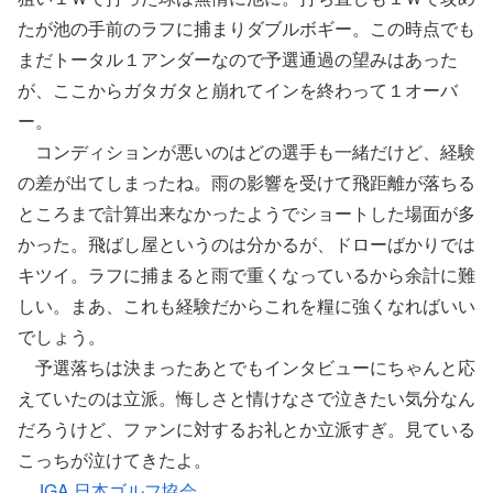
たが池の手前のラフに捕まりダブルボギー。この時点でも
まだトータル１アンダーなので予選通過の望みはあった
が、ここからガタガタと崩れてインを終わって１オーバ
ー。
コンディションが悪いのはどの選手も一緒だけど、経験
の差が出てしまったね。雨の影響を受けて飛距離が落ちる
ところまで計算出来なかったようでショートした場面が多
かった。飛ばし屋というのは分かるが、ドローばかりでは
キツイ。ラフに捕まると雨で重くなっているから余計に難
しい。まあ、これも経験だからこれを糧に強くなればいい
でしょう。
予選落ちは決まったあとでもインタビューにちゃんと応
えていたのは立派。悔しさと情けなさで泣きたい気分なん
だろうけど、ファンに対するお礼とか立派すぎ。見ている
こっちが泣けてきたよ。
JGA 日本ゴルフ協会