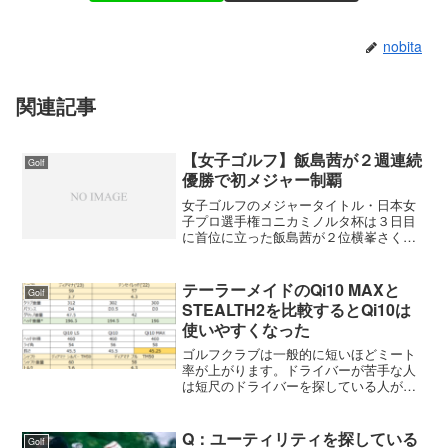
nobita
関連記事
【女子ゴルフ】飯島茜が２週連続
Golf
優勝で初メジャー制覇
女子ゴルフのメジャータイトル・日本女
子プロ選手権コニカミノルタ杯は３日目
に首位に立った飯島茜が２位横峯さくら
を振り切って勝った。先週、優勝争いし
た２人がまた優勝争いするのだからこの
２人の好調ぶりがうかがえる。特に飯島
テーラーメイドのQi10 MAXと
Golf
茜はショットの安定性がい...
STEALTH2を比較するとQi10は
使いやすくなった
ゴルフクラブは一般的に短いほどミート
率が上がります。ドライバーが苦手な人
は短尺のドライバーを探している人が少
なくありません。Qi10とSTEALTH2を比
較してみましたQi10はSTEALTH2より長
さが短いQi10とSTEALTH2のドラ...
Q：ユーティリティを探している
Golf