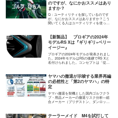
のですが、なにかおススメはあり
ますか？
Q：ユーティリティを探しているのです
が、なにかおススメはありますか？こう
聞いてくる人はユーティリティを使った
ことがないか、苦手な人の場合が多いで
す。既に使ってる人は、同じブランドか
買い換えたいメーカーが決まっている場
【新製品】 プロギアの2024年
Golf
合が多いです。『おすすめ...
モデルRS Xは『ギリギリ×ベリー
イージー』
プロギアの2024年モデルが発表されまし
た。2024年モデルはRSの後継でRS Xと
名付けられました。コンセプトは「従来
品を上回る初速性能と強弾道にやさしさ
をプラス」で、キャッチコピーは『ギリ
ギリ×ベリーイージー』です。RS Xの発
ヤマハの撤退が示唆する業界再編
Golf
売日は7...
の必然性と「第2のヤマハ」の特
定
ヤマハ撤退を契機とした国内ゴルフクラ
ブ・用品メーカーの撤退リスク分析―総
合メーカー（ブリヂストン、ダンロッ
プ、プロギア、オノフ）を中心に―はじ
めに2026年2月、ヤマハ株式会社がゴルフ
用品事業からの撤退を発表したことは、
テーラーメイド M4を試打して
Golf