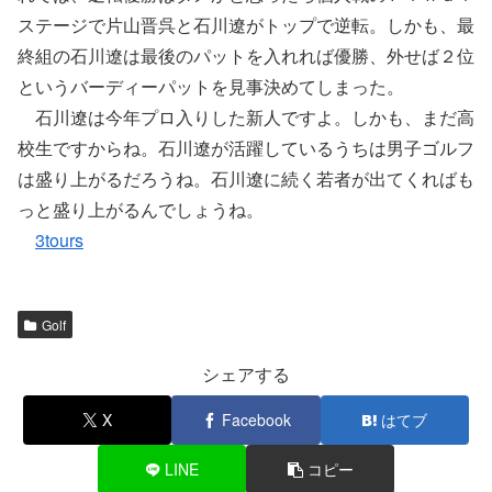
ステージで片山晋呉と石川遼がトップで逆転。しかも、最
終組の石川遼は最後のパットを入れれば優勝、外せば２位
というバーディーパットを見事決めてしまった。
石川遼は今年プロ入りした新人ですよ。しかも、まだ高
校生ですからね。石川遼が活躍しているうちは男子ゴルフ
は盛り上がるだろうね。石川遼に続く若者が出てくればも
っと盛り上がるんでしょうね。
3tours
Golf
シェアする
X
Facebook
はてブ
LINE
コピー