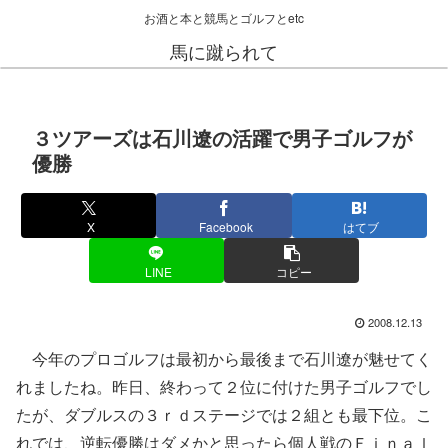
お酒と本と競馬とゴルフとetc
馬に蹴られて
３ツアーズは石川遼の活躍で男子ゴルフが
優勝
X
Facebook
はてブ
LINE
コピー
2008.12.13
今年のプロゴルフは最初から最後まで石川遼が魅せてく
れましたね。昨日、終わって２位に付けた男子ゴルフでし
たが、ダブルスの３ｒｄステージでは２組とも最下位。こ
れでは、逆転優勝はダメかと思ったら個人戦のＦｉｎａｌ