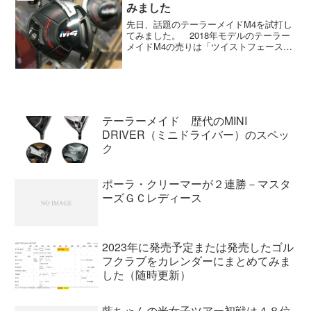
国内ゴルフ業界に大き...
みました
先日、話題のテーラーメイドM4を試打し
てみました。 2018年モデルのテーラー
メイドM4の売りは「ツイストフェース」
と「ハンマーヘッド」です。「ツイスト
フェース」って何？と思いますよね。テ
ーラーメイドのHPをみるとフェースがね
じれている画像...
テーラーメイド 歴代のMINI
DRIVER（ミニドライバー）のスペッ
ク
ポーラ・クリーマーが２連勝－マスタ
ーズＧＣレディース
2023年に発売予定または発売したゴル
フクラブをカレンダーにまとめてみま
した（随時更新）
藍ちゃんの米女子ツアー初戦は４８位