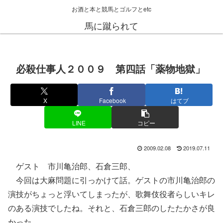
お酒と本と競馬とゴルフとetc
馬に蹴られて
必殺仕事人２００９ 第四話「薬物地獄」
X
Facebook
はてブ
LINE
コピー
2009.02.08
2019.07.11
ゲスト 市川亀治郎、石倉三郎、
今回は大麻問題に引っかけて話。ゲストの市川亀治郎の
演技がちょっと浮いてしまったが、歌舞伎役者らしいキレ
のある演技でしたね。それと、石倉三郎のしたたかさが良
かった。