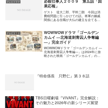
必殺仕事人２００９ 第五話「因
テレビドラマ
果応報」
ゲスト 堤大二郎、平幹二朗 今回は消
費税問題に引っかけての話。将軍の姻戚
関係にある住職が大仏の建立を企てる。
この仏像を作るために新たに導入された
のが商い税。庶民から税金をむしり取っ
て、その税金で仏像を作るのならまだい
WOWWOWドラマ「ゴールデン
テレビドラマ
いが安い材料でしかも見た...
カムイ ―北海道刺青囚人争奪編
―」完全ガイド
WOWWOWドラマ「ゴールデンカムイ ―
北海道刺青囚人争奪編―」は2024年に放
映された映画「ゴールデンカムイ」のそ
の後を描いたドラマ。このガイドは、北
海道刺青囚人争奪編の全9話をまとめたも
のである。1. 物語の幕開け：金塊を巡る
三つ巴の争...
『特命係長 只野仁』第３８話
TBS日曜劇場『VIVANT』完全解説：
その魅力と2026年の新シリーズ展望