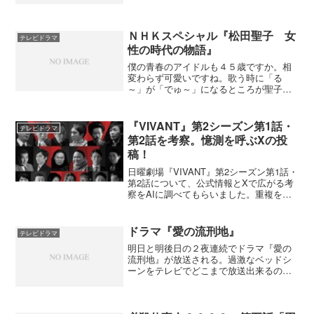
Yahooには『Yahoo!地図情報 - 古地図で
東京めぐり』というサイトがあり例えば
日本橋を検...
ＮＨＫスペシャル『松田聖子 女
テレビドラマ
性の時代の物語』
僕の青春のアイドルも４５歳ですか。相
変わらず可愛いですね。歌う時に「る
～」が「でゅ～」になるところが聖子ち
ゃんらしくていいんだよな～。聖子ちゃ
んといえば『野菊の墓』で泣いたな。野
菊の墓posted with amazlet on 07.04...
『VIVANT』第2シーズン第1話・
テレビドラマ
第2話を考察。憶測を呼ぶXの投
稿！
日曜劇場『VIVANT』第2シーズン第1話・
第2話について、公式情報とXで広がる考
察をAIに調べてもらいました。重複を整
理し、確定情報、有力な推測、妄想とし
て面白い説に分けています。
ドラマ『愛の流刑地』
テレビドラマ
明日と明後日の２夜連続でドラマ『愛の
流刑地』が放送される。過激なベッドシ
ーンをテレビでどこまで放送出来るのか
楽しみですね。 愛の流刑地