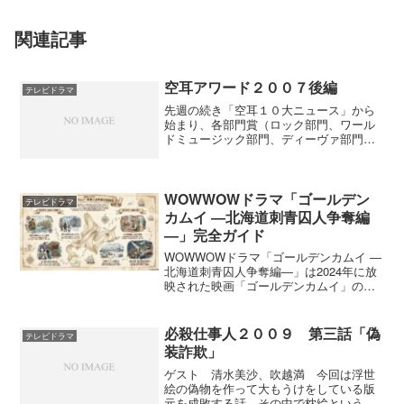
関連記事
空耳アワード２００７後編
テレビドラマ
先週の続き「空耳１０大ニュース」から
始まり、各部門賞（ロック部門、ワール
ドミュージック部門、ディーヴァ部門）
の発表があり、最後に「空耳アワード２
００７」のグランプリの発表。その作品
とはメイルボックス・アーサンの「嫁 ブ
サイクでした 嫁 ブサ...
WOWWOWドラマ「ゴールデン
テレビドラマ
カムイ ―北海道刺青囚人争奪編
―」完全ガイド
WOWWOWドラマ「ゴールデンカムイ ―
北海道刺青囚人争奪編―」は2024年に放
映された映画「ゴールデンカムイ」のそ
の後を描いたドラマ。このガイドは、北
海道刺青囚人争奪編の全9話をまとめたも
のである。1. 物語の幕開け：金塊を巡る
必殺仕事人２００９ 第三話「偽
テレビドラマ
三つ巴の争...
装詐欺」
ゲスト 清水美沙、吹越満 今回は浮世
絵の偽物を作って大もうけをしている版
元を成敗する話。その中で枕絵というの