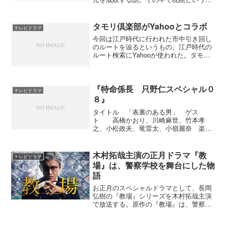
が出てくるが、いわゆる春画（エロ本）
で今の時代と違って昔は絵で描かれてい
たのが出回っていたんですね。 だんだ
タモリ倶楽部がYahooとコラボ
テレビドラマ
んと東山紀之の昼行灯ぶり...
今回は江戸時代に行われた市中引き回し
のルートを辿るというもの。江戸時代の
ルート検索にYahooが使われた。タモリ
倶楽部ではじめて知ったのですが、
Yahooには『Yahoo!地図情報 - 古地図で
東京めぐり』というサイトがあり例えば
日本橋を検...
『特命係長 只野仁スペシャル０
テレビドラマ
８』
タイトル 「表裏のある男」 ゲス
ト 高橋かおり、川崎麻世、竹本孝
之、小松政夫、竜雷太、小嶺麗奈 楽し
みにしていた『特命係長 只野仁スペシ
ャル０８』だったが、放送時間帯が２１
時ということもあってエロ度はダウン。
木村拓哉主演の正月ドラマ『教
テレビドラマ
しかも、ストーリーもスケールダ...
場』は、警察学校を舞台にした物
語
お正月のスペシャルドラマとして、長岡
弘樹の『教場』シリーズを木村拓哉主演
で放送する。原作の『教場』は、警察学
校を舞台にした話で昨年の9月に読んだ。
この時の感想に『「ざわっ」肌がざらつ