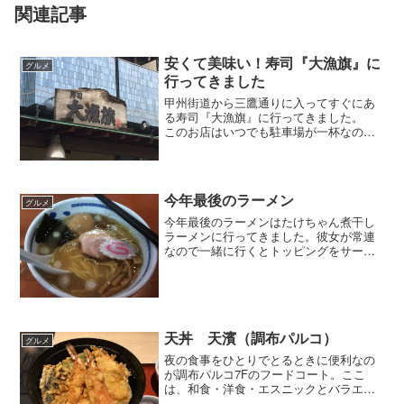
関連記事
安くて美味い！寿司『大漁旗』に
グルメ
行ってきました
甲州街道から三鷹通りに入ってすぐにあ
る寿司『大漁旗』に行ってきました。
このお店はいつでも駐車場が一杯なので
行く機会がなかなかなかったのですが、
天気の良かった先日自転車をとばして行
ってきました。 午後1時過ぎに着きまし
たが店は半分ぐらいの客...
今年最後のラーメン
グルメ
今年最後のラーメンはたけちゃん煮干し
ラーメンに行ってきました。彼女が常連
なので一緒に行くとトッピングをサービ
スしてもらえるんです（＾＾） 初めて
塩ラーメンを食べましたが美味しかった
ですね。ちょっとやばいかも。
天丼 天濱（調布パルコ）
グルメ
夜の食事をひとりでとるときに便利なの
が調布パルコ7Fのフードコート。ここ
は、和食・洋食・エスニックとバラエテ
ィに富んでいて便利です。今日は最近凝