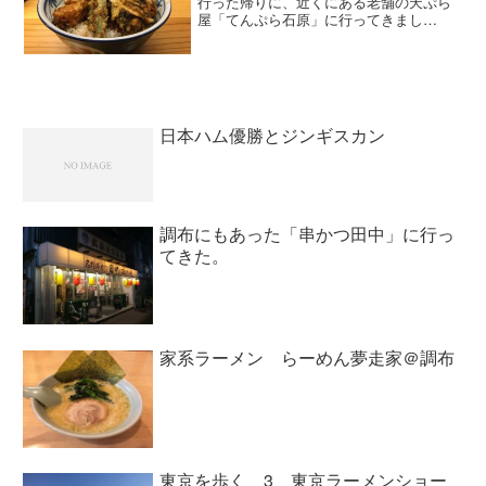
行った帰りに、近くにある老舗の天ぷら
屋「てんぷら石原」に行ってきまし
た。 外苑前の駅を出て歩くこと5分、青
山通りの一本裏手にてんぷら石原はあり
ました。店内に入ると白木のカウンター
があり、その奥に座敷があり...
日本ハム優勝とジンギスカン
調布にもあった「串かつ田中」に行っ
てきた。
家系ラーメン らーめん夢走家＠調布
東京を歩く 3 東京ラーメンショー