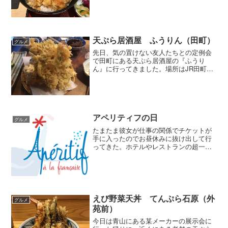
っている天丼を食べようと思い天濱さん
にお邪魔しました。 天ぷら屋さんは昼
は天丼、夜はコースという...
天ぷら居酒屋 ふうりん（田町）
グルメ
先日、気の置けない友人たちとの定例会
で田町にある天ぷら居酒屋の『ふうり
ん』に行ってきました。場所はJR田町駅
東口を出て徒歩5分のところ。この日はう
だるような暑さだったので5分歩いただけ
でも汗びっしょりでした。天ぷらが食べ
られる大衆居酒屋大き...
アペリティフの日
グルメ
たまたま彼女が仕事の関係でチケットが
手に入ったのでお昼休みに抜け出して行
ってきた。ホテルやレストランの超一流
シェフの料理が３５００円で食べられる
というので凄い人でしたね。料理はオー
ドブル形式なのでほんの少しでしたが、
何種類も食べられるので結...
えび野菜天丼 てんぷら石原（外
グルメ
苑前）
今日は青山にある某メーカーの展示会に