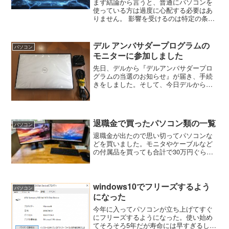
まず結論から言うと、普通にパソコンを
使っている方は過度に心配する必要はあ
りません。 影響を受けるのは特定の条件
が重なった場合に限られており、簡単な
対策で回避できます。また、既に
Microsoftから修正パッチも配信されてい
デル アンバサダープログラムの
パソコン
ます。最近配信され...
モニターに参加しました
先日、デルから『デルアンバサダープロ
グラムの当選のお知らせ』が届き、手続
きをしました。そして、今日デルからパ
ソコンが届きました。モニター期間は、
返却日が11月2日なので約3週間になりま
す。デルアンバサダープログラムのパソ
コンは最新のXPS1...
退職金で買ったパソコン類の一覧
パソコン
退職金が出たので思い切ってパソコンな
どを買いました。モニタやケーブルなど
の付属品を買っても合計で30万円ぐらい
でした。HPのOmniDesk M02-0001jpと
ASUSのVivobook 16 X1605VAはメーカ
ー直販で買いましたが...
windows10でフリーズするよう
パソコン
になった
今年に入ってパソコンが立ち上げてすぐ
にフリーズするようになった。使い始め
てそろそろ5年だが寿命には早すぎるし、