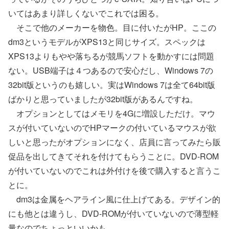
いてはあまり詳しくないでこれでは困る。
そこで他のメーカーを物色。目に付いたがHP。ここの
dm3というモデルがXPS13と同じサイズ。スペックは
XPS13よりもやや落ちるが競馬ソフトを動かすには問題
ない。USB端子は４つあるので安心だし、Windows 7の
32bit版というのも嬉しい。実はWindows 7は全て64bit版
ばかりと思っていましたが32bit版があるんですね。
オプションとしてはメモリを4Gに増設しただけ。マウ
スが付いていないのでHPマークの付いているマウスが欲
しいと思ったがオプションになく、店員に言ってみたら販
促品を出してきてそれを付けてもらうことに。DVD-ROM
が付いていないのでこれは外付けを後で購入すると言うこ
とに。
dm3は金属をヘアライン風に仕上げてある。デザイン的
にも他とは違うし、DVD-ROMが付いていないので薄型軽
量なのでちょっといいかも。