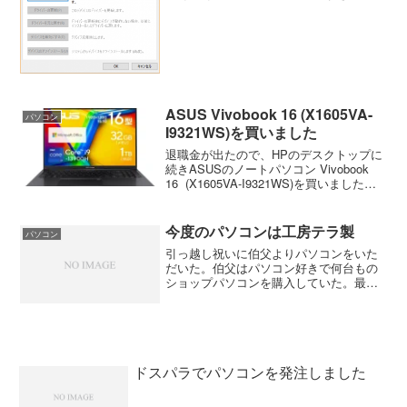
原因が何にあるのかわからないのでとり
あえず「Windows10 フリーズ」で検索し
てみた。するとWindows10にしてからフ
リー...
ASUS Vivobook 16 (X1605VA-
パソコン
I9321WS)を買いました
退職金が出たので、HPのデスクトップに
続きASUSのノートパソコン Vivobook
16 (X1605VA-I9321WS)を買いました。
ASUSのノートは2021年11月にX545FAを
買いましたが、スペックが低いのは時々
カクカクする...
今度のパソコンは工房テラ製
パソコン
引っ越し祝いに伯父よりパソコンをいた
だいた。伯父はパソコン好きで何台もの
ショップパソコンを購入していた。最近
は工房テラ（TERRA）製パソコンを愛用
しているようで同じところで作られたパ
ソコンをいただいた。 ゲームをするわ
けではないのでハイエ...
ドスパラでパソコンを発注しました