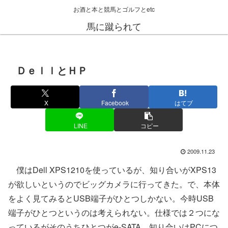
お酒と本と競馬とゴルフとetc
馬に蹴られて
ＤｅｌｌとＨＰ
X
Facebook
はてブ
LINE
コピー
2009.11.23
僕はDell XPS1210を使っているが、知り合いがXPS13
が欲しいというのでビッグカメラに行ってきた。で、本体
をよく見てみるとUSB端子がひとつしかない。今時USB
端子がひとつというのは考えられない。仕様では２つにな
っているがそのうちひとつがe-SATA。知り合いはPCにつ