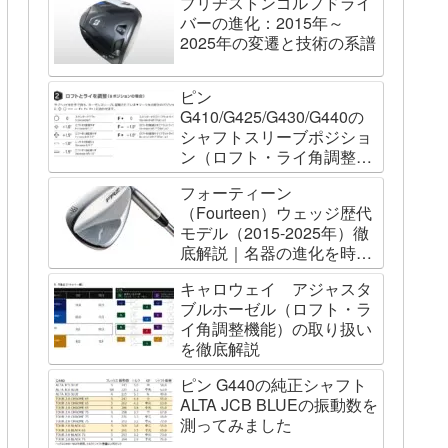
ブリヂストンゴルフドライ
バーの進化：2015年～
2025年の変遷と技術の系譜
ピン
G410/G425/G430/G440の
シャフトスリーブポジショ
ン（ロフト・ライ角調整機
能）について
フォーティーン
（Fourteen）ウェッジ歴代
モデル（2015-2025年）徹
底解説｜名器の進化を時系
列で辿る
キャロウェイ アジャスタ
ブルホーゼル（ロフト・ラ
イ角調整機能）の取り扱い
を徹底解説
ピン G440の純正シャフト
ALTA JCB BLUEの振動数を
測ってみました