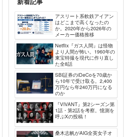
新着記事
アスリート系軟鉄アイアン
はどこまで高くなったの
か。2020年から2026年の
メーカー価格推移
Netflix『ガス人間』は怪物
より人間が怖い。1960年の
東宝特撮を現代に作り直し
た全8話
SBI証券のiDeCoを70歳か
ら10年で受け取る。2,400
万円なら年240万円になる
のか
『VIVANT』第2シーズン第
1話・第2話を考察。憶測を
呼ぶXの投稿！
桑木志帆がAIG全英女子オ