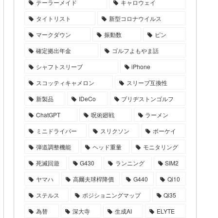
テーラーメイド
キャロウェイ
タイトリスト
新型コロナウイルス
マークダウン
振動数
ピン
確定拠出年金
ゴルフよもやま話
シャフトスリーブ
iPhone
スコッティキャメロン
スリーブ互換性
新製品
IDeCo
ブリヂストンゴルフ
ChatGPT
呪術廻戦
ラーメン
ミニドライバー
スリクソン
ボーケイ
弾道調整機能
ヘッド重量
モニタリング
死滅回遊
G430
ランニング
SIM2
ヤマハ
高爾夫球桿降價
G440
Qi10
ステルス
ポジショニングマップ
Qi35
為替
深大寺
生成AI
ELYTE