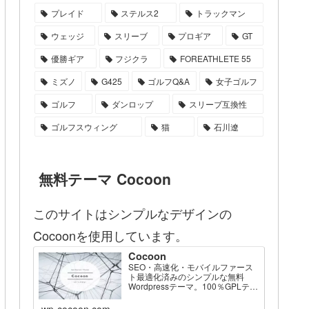
プレイド
ステルス2
トラックマン
ウェッジ
スリーブ
プロギア
GT
優勝ギア
フジクラ
FOREATHLETE 55
ミズノ
G425
ゴルフQ&A
女子ゴルフ
ゴルフ
ダンロップ
スリーブ互換性
ゴルフスウィング
猫
石川遼
無料テーマ Cocoon
このサイトはシンプルなデザインの
Cocoonを使用しています。
Cocoon
SEO・高速化・モバイルファース
ト最適化済みのシンプルな無料
Wordpressテーマ。100％GPLテー
マです。
wp-cocoon.com